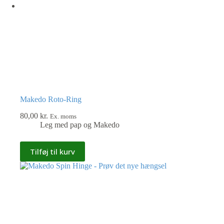
Makedo Roto-Ring
80,00
kr.
Ex. moms
Leg med pap og Makedo
Tilføj til kurv