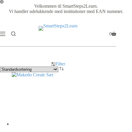
Fortsæt
Velkommen til SmartSteps2Learn.
til
Vi handler udelukkende med institutioner med EAN nummer.
indhold
0
Indkøbskur
Filter