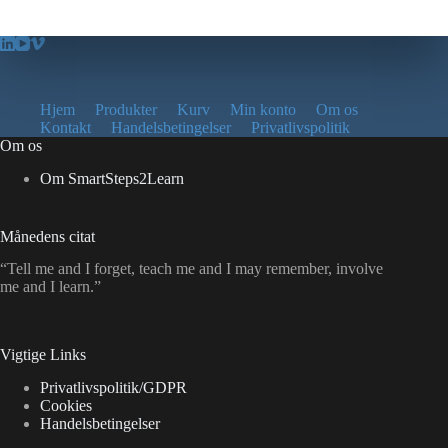
Hjem
Produkter
Kurv
Min konto
Om os
Kontakt
Handelsbetingelser
Privatlivspolitik
Om os
Om SmartSteps2Learn
Månedens citat
“Tell me and I forget, teach me and I may remember, involve
me and I learn.”
Vigtige Links
Privatlivspolitik/GDPR
Cookies
Handelsbetingelser