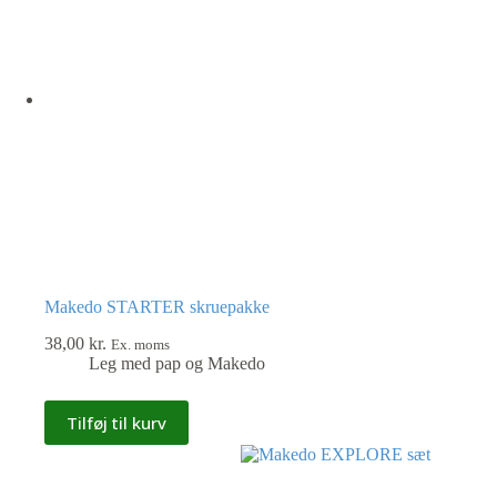
Makedo STARTER skruepakke
38,00
kr.
Ex. moms
Leg med pap og Makedo
Tilføj til kurv