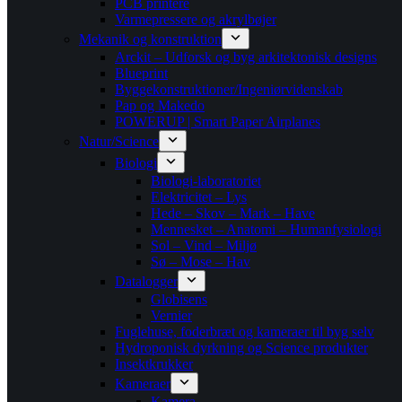
PCB printere
Varmepressere og akrylbøjer
Mekanik og konstruktion
Arckit – Udforsk og byg arkitektonisk designs
Blueprint
Byggekonstruktioner/Ingeniørvidenskab
Pap og Makedo
POWERUP | Smart Paper Airplanes
Natur/Science
Biologi
Biologi-laboratoriet
Elektricitet – Lys
Hede – Skov – Mark – Have
Mennesket – Anatomi – Humanfysiologi
Sol – Vind – Miljø
Sø – Mose – Hav
Datalogger
Globisens
Vernier
Fuglehuse, foderbræt og kameraer til byg selv
Hydroponisk dyrkning og Science produkter
Insektkrukker
Kameraer
Kamera