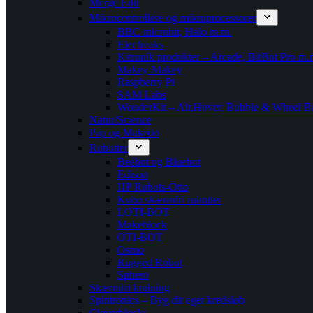
Merge Edu
Mikrocontrollere og mikroprocessorer
BBC microbit, Halo m.m.
Elecfreaks
Kitronik produkter – Arcade, BitBot Pro m.
Makey-Makey
Raspberry Pi
SAM Labs
WonderKit – Air,Hover, Bubble & Wheel Bi
Natur/Science
Pap og Makedo
Robotter
Beebot og Bluebot
Edison
HP Robots-Otto
Kubo skærmfri robotter
LOTI-BOT
Makeblock
OTI-BOT
Osmo
Rugged Robot
Sphero
Skærmfri kodning
Spintronics – Byg dit eget kredsløb
Cleverblocks