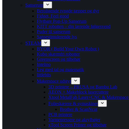
Sanserum
Beroligende tyngde tæpper og dyr
Fidget, Feel good
Flytbare Pop-Up Sanserum
KITT robotten – din lærende følgesvend
Puder til sanserum
Sansestimulerende lys
STEAM
BYOR ( Build Your Own Robot )
Kubo skærmfri robotter
Greenscreen og tilbehør
Intelino
Leg med tal og matematik
littlebits
Makerspace udstyr
3D printere – PRUSA og Bambu Lab
AEON + Makeblock lasercuttere
Xtool MetalFab Laser+CNC & Makerspace
Folieskærere & symaskiner
Brother & ScanNcut
PCB printere
Varmepressere og akrylbøjer
xTool Screen Printer og tilbehør