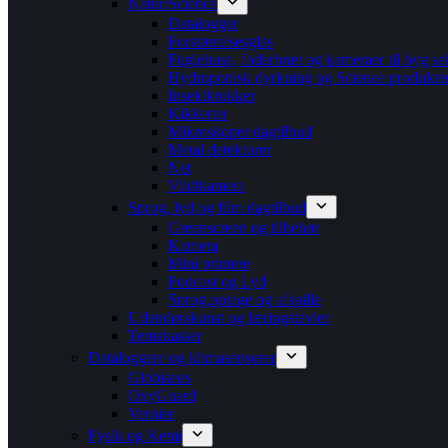
Natur/Science
Datalogger
Forstørrelsesglas
Fuglehuse, foderbræt og kameraer til byg se
Hydroponisk dyrkning og Science produkte
Insektkrukker
Kikkerter
Mikroskoper dagtilbud
Metal detektorer
Net
Vildtkamera
Sprog, lyd og film dagtilbud
Greenscreen og tilbehør
Kamera
Mini printere
Podcast og Lyd
Sprog,optage og afspille
Udendørskunst og læringstavler
Temakasser
Dataloggere og klimasensorer
Globisens
OxyGuard
Vernier
Fysik og Kemi