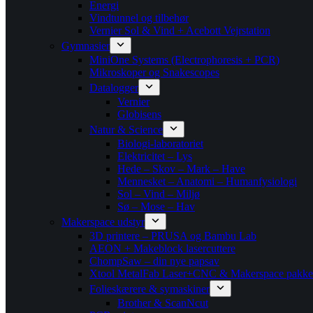
Energi
Vindtunnel og tilbehør
Vernier Sol & Vind + Acebott Vejrstation
Gymnasier
MiniOne Systems (Electrophoresis + PCR)
Mikroskoper og Snakescopes
Datalogger
Vernier
Globisens
Natur & Science
Biologi-laboratoriet
Elektricitet – Lys
Hede – Skov – Mark – Have
Mennesket – Anatomi – Humanfysiologi
Sol – Vind – Miljø
Sø – Mose – Hav
Makerspace udstyr
3D printere – PRUSA og Bambu Lab
AEON + Makeblock lasercuttere
ChompSaw – din nye papsav
Xtool MetalFab Laser+CNC & Makerspace pakke
Folieskærere & symaskiner
Brother & ScanNcut