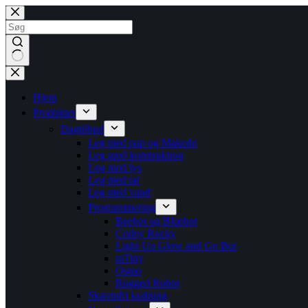
Fortsæt
til
indhold
Ingen
resultater
Hjem
Produkter
Dagtilbud
Leg med pap og Makedo
Leg med konstruktion
Leg med lys
Leg med tal
Leg med vand
Programmering
Beebot og Bluebot
Codey Rocky
Light Up Glow and Go Bot
mTiny
Osmo
Rugged Robot
Skærmfri kodning