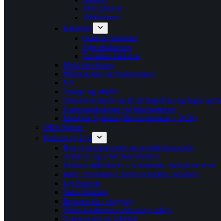
Mini printere
Vildtkamera
Kikkerter
Outdoor kikkerter
Stjernekikkerter
Termiske kikkerter
Metal detektorer
Mikroskoper og Snakescopes
Net
Optage og afspille
Observere myrer og lyt til flagermus og fugle og m
Undervandsdroner og fiskekameraer
MiniOne Systems (Electrophoresis + PCR)
ORA Sphere
Podcast og Lyd
Byg et komplet podcast-produktionsstudie
Adaptere og USB ladestationer
Podcast mikrofoner – Saramonic, Hollyland m.m
Røde: mikrofoner, podcast studios, headsets
Lys Podcast
Stativ/Holdere
Reporter kit / vlogging
Video-konference-streaming udstyr
Greenscreen og tilbehør