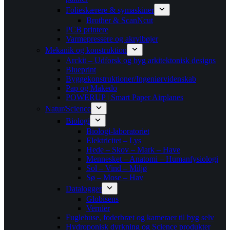
Folieskærere & symaskiner
Brother & ScanNcut
PCB printere
Varmepressere og akrylbøjer
Mekanik og konstruktion
Arckit – Udforsk og byg arkitektonisk designs
Blueprint
Byggekonstruktioner/Ingeniørvidenskab
Pap og Makedo
POWERUP | Smart Paper Airplanes
Natur/Science
Biologi
Biologi-laboratoriet
Elektricitet – Lys
Hede – Skov – Mark – Have
Mennesket – Anatomi – Humanfysiologi
Sol – Vind – Miljø
Sø – Mose – Hav
Datalogger
Globisens
Vernier
Fuglehuse, foderbræt og kameraer til byg selv
Hydroponisk dyrkning og Science produkter