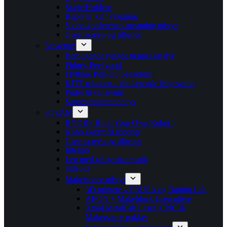
Stativ/Holdere
Reporter kit / vlogging
Video-konference-streaming udstyr
Greenscreen og tilbehør
Sanserum
Beroligende tyngde tæpper og dyr
Fidget, Feel good
Flytbare Pop-Up Sanserum
KITT robotten – din lærende følgesvend
Puder til sanserum
Sansestimulerende lys
STEAM
BYOR ( Build Your Own Robot )
Kubo skærmfri robotter
Greenscreen og tilbehør
Intelino
Leg med tal og matematik
littlebits
Makerspace udstyr
3D printere – PRUSA og Bambu Lab
AEON + Makeblock lasercuttere
Xtool MetalFab Laser+CNC &
Makerspace pakker