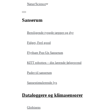
Natur/Science
Sanserum
Beroligende tyngde tæpper og dyr
Fidget, Feel good
Flytbare Pop-Up Sanserum
KITT robotten – din lærende følgesvend
Puder til sanserum
Sansestimulerende lys
Dataloggere og klimasensorer
Globisens