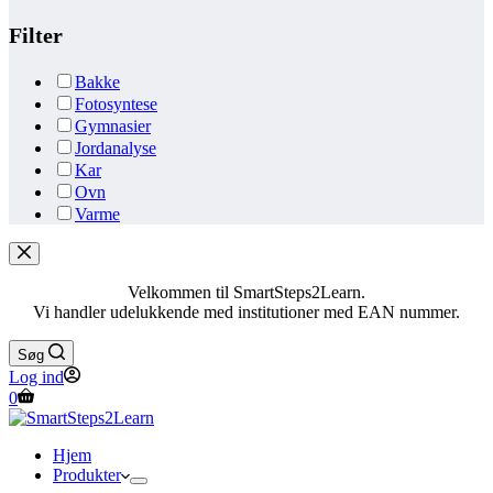
Filter
Bakke
Fotosyntese
Gymnasier
Jordanalyse
Kar
Ovn
Varme
Velkommen til SmartSteps2Learn.
Vi handler udelukkende med institutioner med EAN nummer.
Søg
Log ind
Indkøbskurv
0
Hjem
Produkter