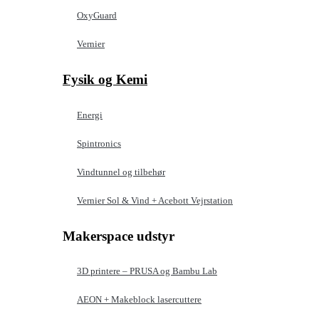
OxyGuard
Vernier
Fysik og Kemi
Energi
Spintronics
Vindtunnel og tilbehør
Vernier Sol & Vind + Acebott Vejrstation
Makerspace udstyr
3D printere – PRUSA og Bambu Lab
AEON + Makeblock lasercuttere