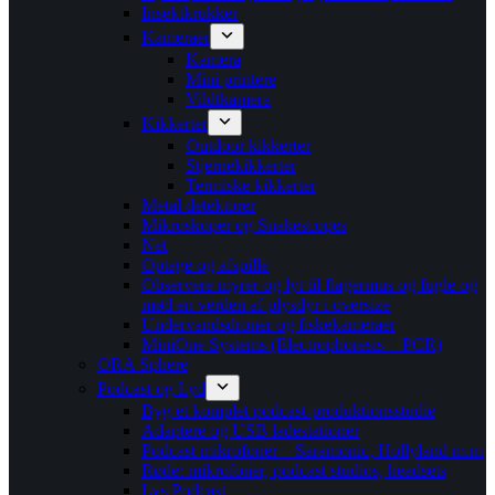
Insektkrukker
Kameraer
Kamera
Mini printere
Vildtkamera
Kikkerter
Outdoor kikkerter
Stjernekikkerter
Termiske kikkerter
Metal detektorer
Mikroskoper og Snakescopes
Net
Optage og afspille
Observere myrer og lyt til flagermus og fugle og
mød en verden af plysdyr i oversize
Undervandsdroner og fiskekameraer
MiniOne Systems (Electrophoresis + PCR)
ORA Sphere
Podcast og Lyd
Byg et komplet podcast-produktionsstudie
Adaptere og USB ladestationer
Podcast mikrofoner – Saramonic, Hollyland m.m
Røde: mikrofoner, podcast studios, headsets
Lys Podcast