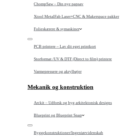
ChompSaw – Din nye papsav
Xtool MetalFab Laser+CNC & Makerspace pakker
Folieskærere & symaskiner
PCB printere – Lav dit eget printkort
Storformat /UV & DTF (Direct to film) printere
Varmepressere og akrylbøjer
Mekanik og konstruktion
Arckit – Udforsk og byg arkitektonisk designs
Blueprint og Blueprint Snap
Byggekonstruktioner/Ingeniørvidenskab