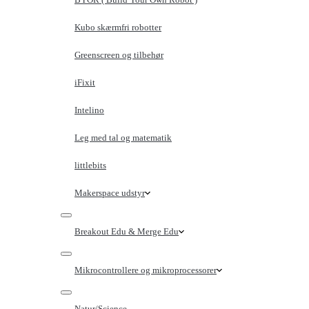
Kubo skærmfri robotter
Greenscreen og tilbehør
iFixit
Intelino
Leg med tal og matematik
littlebits
Makerspace udstyr
Breakout Edu & Merge Edu
Mikrocontrollere og mikroprocessorer
Natur/Science