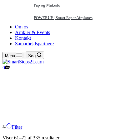
Pap og Makedo
POWERUP | Smart Paper Airplanes
Om os
Artikler & Events
Kontakt
Samarbejdspartnere
Menu
Søg
Indkøbskurv
0
Natur/Science
Filter
Viser 61–72 af 335 resultater