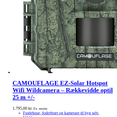
CAMOUFLAGE EZ-Solar Hotspot
Wifi Wildcamera – Rækkevidde optil
25 m +/-
1.795,00
kr.
Ex. moms
Fuglehuse, foderbræt og kameraer til byg selv
,