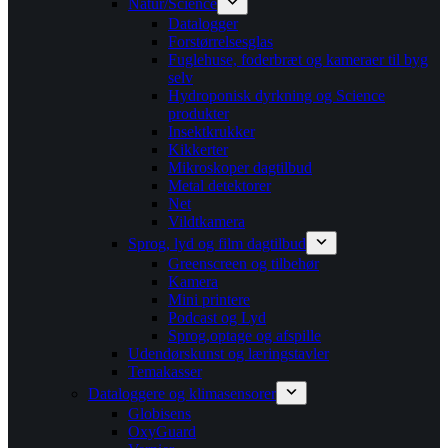
Natur/Science
Datalogger
Forstørrelsesglas
Fuglehuse, foderbræt og kameraer til byg
selv
Hydroponisk dyrkning og Science
produkter
Insektkrukker
Kikkerter
Mikroskoper dagtilbud
Metal detektorer
Net
Vildtkamera
Sprog, lyd og film dagtilbud
Greenscreen og tilbehør
Kamera
Mini printere
Podcast og Lyd
Sprog,optage og afspille
Udendørskunst og læringstavler
Temakasser
Dataloggere og klimasensorer
Globisens
OxyGuard