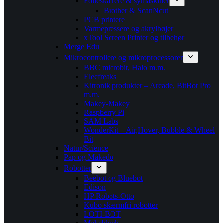
Folieskærere & symaskiner
Brother & ScanNcut
PCB printere
Varmepressere og akrylbøjer
xTool Screen Printer og tilbehør
Merge Edu
Mikrocontrollere og mikroprocessorer
BBC microbit, Halo m.m.
Elecfreaks
Kitronik produkter – Arcade, BitBot Pro
m.m.
Makey-Makey
Raspberry Pi
SAM Labs
WonderKit – Air,Hover, Bubble & Wheel
Bit
Natur/Science
Pap og Makedo
Robotter
Beebot og Bluebot
Edison
HP Robots-Otto
Kubo skærmfri robotter
LOTI-BOT
Makeblock