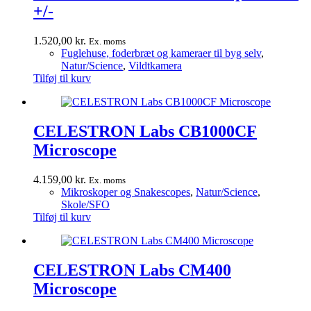
+/-
1.520,00
kr.
Ex. moms
Fuglehuse, foderbræt og kameraer til byg selv
,
Natur/Science
,
Vildtkamera
Tilføj til kurv
CELESTRON Labs CB1000CF
Microscope
4.159,00
kr.
Ex. moms
Mikroskoper og Snakescopes
,
Natur/Science
,
Skole/SFO
Tilføj til kurv
CELESTRON Labs CM400
Microscope