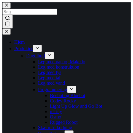
Fortsæt
til
indhold
Ingen
resultater
Hjem
Produkter
Dagtilbud
Leg med pap og Makedo
Leg med konstruktion
Leg med lys
Leg med tal
Leg med vand
Programmering
Beebot og Bluebot
Codey Rocky
Light Up Glow and Go Bot
mTiny
Osmo
Rugged Robot
Skærmfri kodning