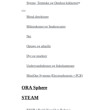
Stjerne, Termiske og Outdoor kikkerter
Metal detektorer
Mikroskoper og Snakescopes
Net
Optage og afspille
Dyr og insekter
Undervandsdroner og fiskekameraer
MiniOne Systems (Electrophoresis + PCR)
ORA Sphere
STEAM
BYOR ( Build Your Own Robot )