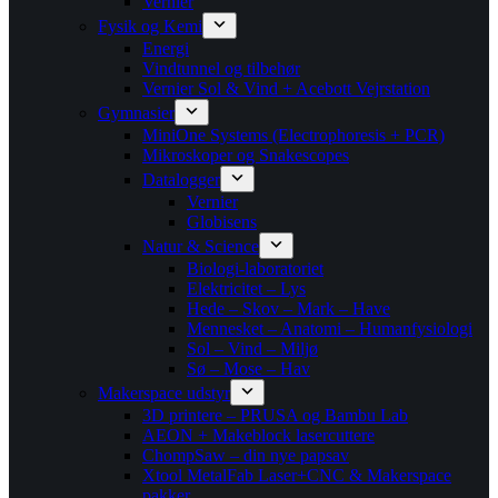
Vernier
Fysik og Kemi
Energi
Vindtunnel og tilbehør
Vernier Sol & Vind + Acebott Vejrstation
Gymnasier
MiniOne Systems (Electrophoresis + PCR)
Mikroskoper og Snakescopes
Datalogger
Vernier
Globisens
Natur & Science
Biologi-laboratoriet
Elektricitet – Lys
Hede – Skov – Mark – Have
Mennesket – Anatomi – Humanfysiologi
Sol – Vind – Miljø
Sø – Mose – Hav
Makerspace udstyr
3D printere – PRUSA og Bambu Lab
AEON + Makeblock lasercuttere
ChompSaw – din nye papsav
Xtool MetalFab Laser+CNC & Makerspace
pakker