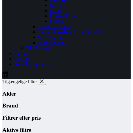
OTI-BOT
Osmo
Rugged Robot
Sphero
Skærmfri kodning
Spintronics – Byg dit eget kredsløb
Cleverblocks
Breakout EDU
VR Headset
Om os
Kontakt
Samarbejdspartnere
Tilgængelige filtre
Alder
Brand
Filtrer efter pris
Aktive filtre