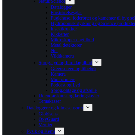
Natur/Science
Datalogger
Forstørrelsesglas
Fuglehuse, foderbræt og kameraer til byg se
Hydroponisk dyrkning og Science produkte
Insektkrukker
Kikkerter
Mikroskoper dagtilbud
Metal detektorer
Net
Vildtkamera
Sprog, lyd og film dagtilbud
Greenscreen og tilbehør
Kamera
Mini printere
Podcast og Lyd
Sprog,optage og afspille
Udendørskunst og læringstavler
Temakasser
Dataloggere og klimasensorer
Globisens
OxyGuard
Vernier
Fysik og Kemi