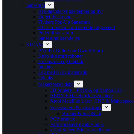
Sanserum
Beroligende tyngde tæpper og dyr
Fidget, Feel good
Flytbare Pop-Up Sanserum
KITT robotten – din lærende følgesvend
Puder til sanserum
Sansestimulerende lys
STEAM
BYOR ( Build Your Own Robot )
Kubo skærmfri robotter
Greenscreen og tilbehør
Intelino
Leg med tal og matematik
littlebits
Makerspace udstyr
3D printere – PRUSA og Bambu Lab
AEON + Makeblock lasercuttere
Xtool MetalFab Laser+CNC & Makerspace
Folieskærere & symaskiner
Brother & ScanNcut
PCB printere
Varmepressere og akrylbøjer
xTool Screen Printer og tilbehør