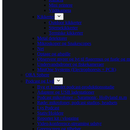
Mini printere
Vildtkamera
Kikkerter
Outdoor kikkerter
Stjernekikkerter
Termiske kikkerter
Metal detektorer
Mikroskoper og Snakescopes
Net
Optage og afspille
Observere myrer og lyt til flagermus og fugle og m
Undervandsdroner og fiskekameraer
MiniOne Systems (Electrophoresis + PCR)
ORA Sphere
Podcast og Lyd
Byg et komplet podcast-produktionsstudie
Adaptere og USB ladestationer
Podcast mikrofoner – Saramonic, Hollyland m.m
Røde: mikrofoner, podcast studios, headsets
Lys Podcast
Stativ/Holdere
Reporter kit / vlogging
Video-konference-streaming udstyr
Greenscreen og tilbehør