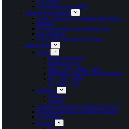
PCB printere
Varmepressere og akrylbøjer
Mekanik og konstruktion
Arckit – Udforsk og byg arkitektonisk designs
Blueprint
Byggekonstruktioner/Ingeniørvidenskab
Pap og Makedo
POWERUP | Smart Paper Airplanes
Natur/Science
Biologi
Biologi-laboratoriet
Elektricitet – Lys
Hede – Skov – Mark – Have
Mennesket – Anatomi – Humanfysiologi
Sol – Vind – Miljø
Sø – Mose – Hav
Datalogger
Globisens
Vernier
Fuglehuse, foderbræt og kameraer til byg selv
Hydroponisk dyrkning og Science produkter
Insektkrukker
Kameraer
Kamera