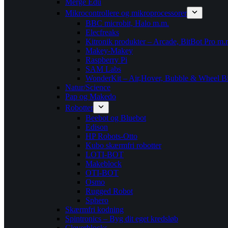
Merge Edu
Mikrocontrollere og mikroprocessorer
BBC microbit, Halo m.m.
Elecfreaks
Kitronik produkter – Arcade, BitBot Pro m.
Makey-Makey
Raspberry Pi
SAM Labs
WonderKit – Air,Hover, Bubble & Wheel Bi
Natur/Science
Pap og Makedo
Robotter
Beebot og Bluebot
Edison
HP Robots-Otto
Kubo skærmfri robotter
LOTI-BOT
Makeblock
OTI-BOT
Osmo
Rugged Robot
Sphero
Skærmfri kodning
Spintronics – Byg dit eget kredsløb
Cleverblocks