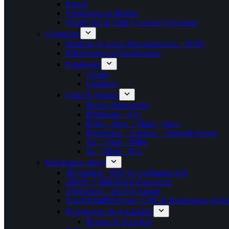
Energi
Vindtunnel og tilbehør
Vernier Sol & Vind + Acebott Vejrstation
Gymnasier
MiniOne Systems (Electrophoresis + PCR)
Mikroskoper og Snakescopes
Datalogger
Vernier
Globisens
Natur & Science
Biologi-laboratoriet
Elektricitet – Lys
Hede – Skov – Mark – Have
Mennesket – Anatomi – Humanfysiologi
Sol – Vind – Miljø
Sø – Mose – Hav
Makerspace udstyr
3D printere – PRUSA og Bambu Lab
AEON + Makeblock lasercuttere
ChompSaw – din nye papsav
Xtool MetalFab Laser+CNC & Makerspace pakke
Folieskærere & symaskiner
Brother & ScanNcut