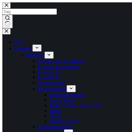
Fortsæt
til
indhold
Ingen
resultater
Hjem
Produkter
Dagtilbud
Leg med pap og Makedo
Leg med konstruktion
Leg med lys
Leg med tal
Leg med vand
Programmering
Beebot og Bluebot
Codey Rocky
Light Up Glow and Go Bot
mTiny
Osmo
Rugged Robot
Skærmfri kodning