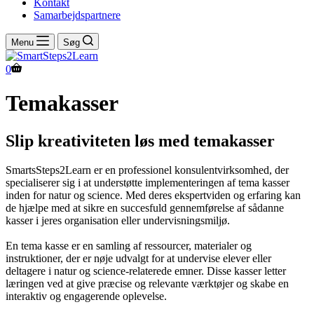
Kontakt
Samarbejdspartnere
Menu
Søg
Indkøbskurv
0
Temakasser
Slip kreativiteten løs med temakasser
SmartsSteps2Learn er en professionel konsulentvirksomhed, der
specialiserer sig i at understøtte implementeringen af tema kasser
inden for natur og science. Med deres ekspertviden og erfaring kan
de hjælpe med at sikre en succesfuld gennemførelse af sådanne
kasser i jeres organisation eller undervisningsmiljø.
En tema kasse er en samling af ressourcer, materialer og
instruktioner, der er nøje udvalgt for at undervise elever eller
deltagere i natur og science-relaterede emner. Disse kasser letter
læringen ved at give præcise og relevante værktøjer og skabe en
interaktiv og engagerende oplevelse.