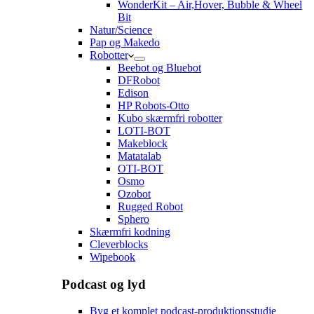
WonderKit – Air,Hover, Bubble & Wheel
Bit
Natur/Science
Pap og Makedo
Robotter
Beebot og Bluebot
DFRobot
Edison
HP Robots-Otto
Kubo skærmfri robotter
LOTI-BOT
Makeblock
Matatalab
OTI-BOT
Osmo
Ozobot
Rugged Robot
Sphero
Skærmfri kodning
Cleverblocks
Wipebook
Podcast og lyd
Byg et komplet podcast-produktionsstudie