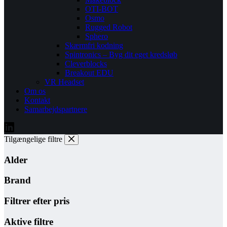
OTI-BOT
Osmo
Rugged Robot
Sphero
Skærmfri kodning
Spintronics – Byg dit eget kredsløb
Cleverblocks
Breakout EDU
VR Headset
Om os
Kontakt
Samarbejdspartnere
Tilgængelige filtre
Alder
Brand
Filtrer efter pris
Aktive filtre