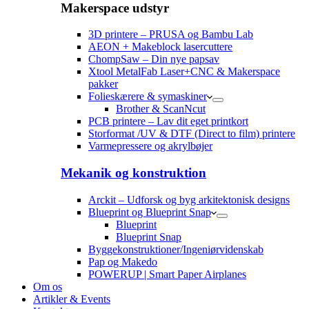
Makerspace udstyr
3D printere – PRUSA og Bambu Lab
AEON + Makeblock lasercuttere
ChompSaw – Din nye papsav
Xtool MetalFab Laser+CNC & Makerspace
pakker
Folieskærere & symaskiner
Brother & ScanNcut
PCB printere – Lav dit eget printkort
Storformat /UV & DTF (Direct to film) printere
Varmepressere og akrylbøjer
Mekanik og konstruktion
Arckit – Udforsk og byg arkitektonisk designs
Blueprint og Blueprint Snap
Blueprint
Blueprint Snap
Byggekonstruktioner/Ingeniørvidenskab
Pap og Makedo
POWERUP | Smart Paper Airplanes
Om os
Artikler & Events