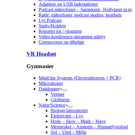
Adaptere og USB ladestationer
Podcast mikrofoner – Saramonic, Hollyland m.m
Røde: mikrofoner, podcast studios, headsets
Lys Podcast
Stativ/Holdere
Reporter kit / vlogging
Video-konference-streaming udstyr
Greenscreen og tilbehør
VR Headset
Gymnasier
MiniOne Systems (Electrophoresis + PCR)
Mikroskoper
Datalogger
Vernier
Globisens
Natur/Science
Biologi-laboratoriet
Elektricitet – Lys
Hede – Skov – Mark – Have
Mennesket – Anatomi – Humanfysiologi
Sol – Vind – Miljø