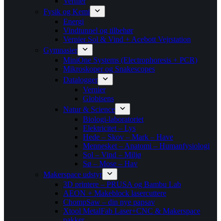
Vernier
Fysik og Kemi
Energi
Vindtunnel og tilbehør
Vernier Sol & Vind + Acebott Vejrstation
Gymnasier
MiniOne Systems (Electrophoresis + PCR)
Mikroskoper og Snakescopes
Datalogger
Vernier
Globisens
Natur & Science
Biologi-laboratoriet
Elektricitet – Lys
Hede – Skov – Mark – Have
Mennesket – Anatomi – Humanfysiologi
Sol – Vind – Miljø
Sø – Mose – Hav
Makerspace udstyr
3D printere – PRUSA og Bambu Lab
AEON + Makeblock lasercuttere
ChompSaw – din nye papsav
Xtool MetalFab Laser+CNC & Makerspace
pakker