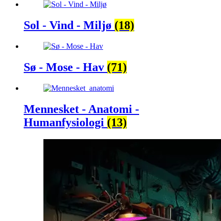
Sol - Vind - Miljø
(18)
Sø - Mose - Hav
(71)
Mennesket - Anatomi -
Humanfysiologi
(13)