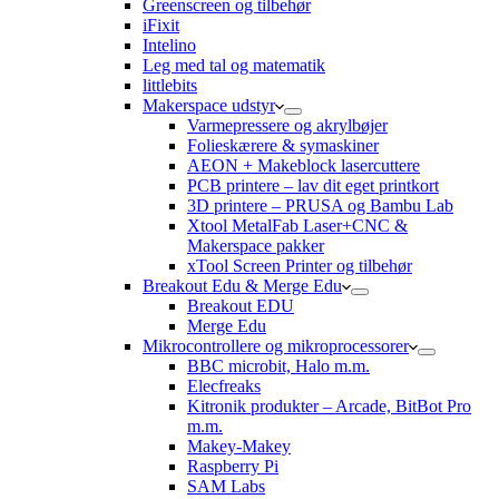
Greenscreen og tilbehør
iFixit
Intelino
Leg med tal og matematik
littlebits
Makerspace udstyr
Varmepressere og akrylbøjer
Folieskærere & symaskiner
AEON + Makeblock lasercuttere
PCB printere – lav dit eget printkort
3D printere – PRUSA og Bambu Lab
Xtool MetalFab Laser+CNC &
Makerspace pakker
xTool Screen Printer og tilbehør
Breakout Edu & Merge Edu
Breakout EDU
Merge Edu
Mikrocontrollere og mikroprocessorer
BBC microbit, Halo m.m.
Elecfreaks
Kitronik produkter – Arcade, BitBot Pro
m.m.
Makey-Makey
Raspberry Pi
SAM Labs