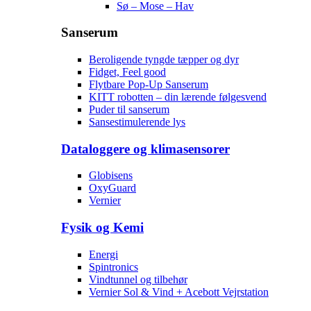
Sø – Mose – Hav
Sanserum
Beroligende tyngde tæpper og dyr
Fidget, Feel good
Flytbare Pop-Up Sanserum
KITT robotten – din lærende følgesvend
Puder til sanserum
Sansestimulerende lys
Dataloggere og klimasensorer
Globisens
OxyGuard
Vernier
Fysik og Kemi
Energi
Spintronics
Vindtunnel og tilbehør
Vernier Sol & Vind + Acebott Vejrstation