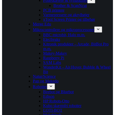
Folieskærere & symaskiner
Brother & ScanNcut
PCB printere
Varmepressere og akrylbøjer
xTool Screen Printer og tilbehør
Merge Edu
Mikrocontrollere og mikroprocessorer
BBC microbit, Halo m.m.
Elecfreaks
Kitronik produkter – Arcade, BitBot Pro
m.m.
Makey-Makey
Raspberry Pi
SAM Labs
WonderKit – Air,Hover, Bubble & Wheel
Bit
Natur/Science
Pap og Makedo
Robotter
Beebot og Bluebot
Edison
HP Robots-Otto
Kubo skærmfri robotter
LOTI-BOT
Makeblock