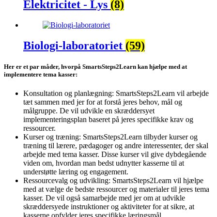
Elektricitet - Lys
(8)
Biologi-laboratoriet
(59)
Her er et par måder, hvorpå SmartsSteps2Learn kan hjælpe med at
implementere tema kasser:
Konsultation og planlægning: SmartsSteps2Learn vil arbejde
tæt sammen med jer for at forstå jeres behov, mål og
målgruppe. De vil udvikle en skræddersyet
implementeringsplan baseret på jeres specifikke krav og
ressourcer.
Kurser og træning: SmartsSteps2Learn tilbyder kurser og
træning til lærere, pædagoger og andre interessenter, der skal
arbejde med tema kasser. Disse kurser vil give dybdegående
viden om, hvordan man bedst udnytter kasserne til at
understøtte læring og engagement.
Ressourcevalg og udvikling: SmartsSteps2Learn vil hjælpe
med at vælge de bedste ressourcer og materialer til jeres tema
kasser. De vil også samarbejde med jer om at udvikle
skræddersyede instruktioner og aktiviteter for at sikre, at
kasserne opfylder jeres specifikke læringsmål.