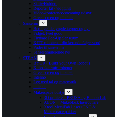
Stativ/Holdere
Reporter kit / vlogging
Video-konference-streaming udstyr
Greenscreen og tilbehør
Sanserum
Beroligende tyngde tæpper og dyr
Fidget, Feel good
Flytbare Pop-Up Sanserum
KITT robotten – din lærende følgesvend
Puder til sanserum
Sansestimulerende lys
STEAM
BYOR ( Build Your Own Robot )
Kubo skærmfri robotter
Greenscreen og tilbehør
Intelino
Leg med tal og matematik
littlebits
Makerspace udstyr
3D printere – PRUSA og Bambu Lab
AEON + Makeblock lasercuttere
Xtool MetalFab Laser+CNC &
Makerspace pakker