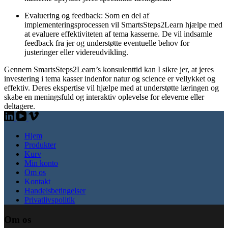
Evaluering og feedback: Som en del af
implementeringsprocessen vil SmartsSteps2Learn hjælpe med
at evaluere effektiviteten af tema kasserne. De vil indsamle
feedback fra jer og understøtte eventuelle behov for
justeringer eller videreudvikling.
Gennem SmartsSteps2Learn’s konsulenttid kan I sikre jer, at jeres
investering i tema kasser indenfor natur og science er vellykket og
effektiv. Deres ekspertise vil hjælpe med at understøtte læringen og
skabe en meningsfuld og interaktiv oplevelse for eleverne eller
deltagere.
Hjem
Produkter
Kurv
Min konto
Om os
Kontakt
Handelsbetingelser
Privatlivspolitik
Om os