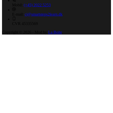
Mobil:
(+45) 2022 5253
E-mail:
cj@smartsteps2learn.dk
CVR
45335569
Copyright © 2026 - Mod by
La Boite
.