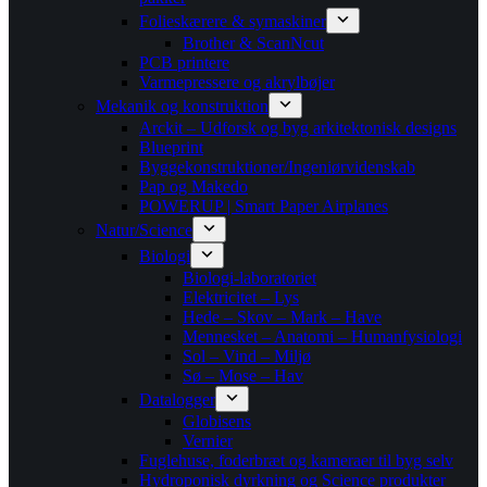
Folieskærere & symaskiner
Brother & ScanNcut
PCB printere
Varmepressere og akrylbøjer
Mekanik og konstruktion
Arckit – Udforsk og byg arkitektonisk designs
Blueprint
Byggekonstruktioner/Ingeniørvidenskab
Pap og Makedo
POWERUP | Smart Paper Airplanes
Natur/Science
Biologi
Biologi-laboratoriet
Elektricitet – Lys
Hede – Skov – Mark – Have
Mennesket – Anatomi – Humanfysiologi
Sol – Vind – Miljø
Sø – Mose – Hav
Datalogger
Globisens
Vernier
Fuglehuse, foderbræt og kameraer til byg selv
Hydroponisk dyrkning og Science produkter