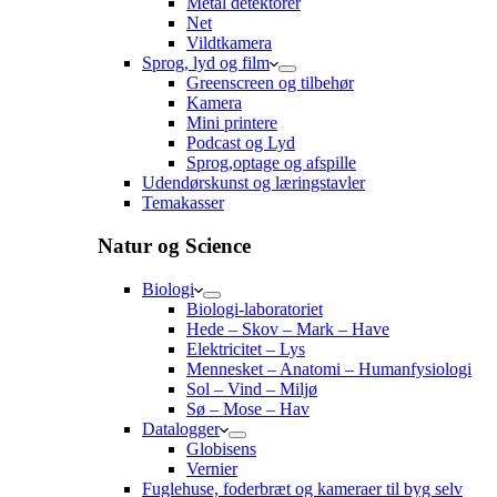
Metal detektorer
Net
Vildtkamera
Sprog, lyd og film
Greenscreen og tilbehør
Kamera
Mini printere
Podcast og Lyd
Sprog,optage og afspille
Udendørskunst og læringstavler
Temakasser
Natur og Science
Biologi
Biologi-laboratoriet
Hede – Skov – Mark – Have
Elektricitet – Lys
Mennesket – Anatomi – Humanfysiologi
Sol – Vind – Miljø
Sø – Mose – Hav
Datalogger
Globisens
Vernier
Fuglehuse, foderbræt og kameraer til byg selv