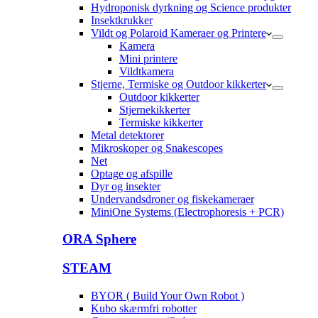
Hydroponisk dyrkning og Science produkter
Insektkrukker
Vildt og Polaroid Kameraer og Printere
Kamera
Mini printere
Vildtkamera
Stjerne, Termiske og Outdoor kikkerter
Outdoor kikkerter
Stjernekikkerter
Termiske kikkerter
Metal detektorer
Mikroskoper og Snakescopes
Net
Optage og afspille
Dyr og insekter
Undervandsdroner og fiskekameraer
MiniOne Systems (Electrophoresis + PCR)
ORA Sphere
STEAM
BYOR ( Build Your Own Robot )
Kubo skærmfri robotter