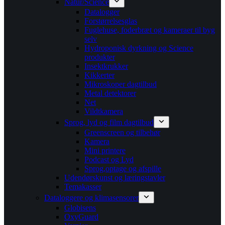
Natur/Science
Datalogger
Forstørrelsesglas
Fuglehuse, foderbræt og kameraer til byg
selv
Hydroponisk dyrkning og Science
produkter
Insektkrukker
Kikkerter
Mikroskoper dagtilbud
Metal detektorer
Net
Vildtkamera
Sprog, lyd og film dagtilbud
Greenscreen og tilbehør
Kamera
Mini printere
Podcast og Lyd
Sprog,optage og afspille
Udendørskunst og læringstavler
Temakasser
Dataloggere og klimasensorer
Globisens
OxyGuard