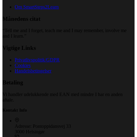
Om SmartSteps2Learn
Månedens citat
“Tell me and I forget, teach me and I may remember, involve me
and I learn.”
Vigtige Links
Privatlivspolitik/GDPR
Cookies
Handelsbetingelser
Betaling
Vi handler udelukkende med EAN med mindre I har en anden
aftale.
Kontakt Info
Adresse:
Pontoppidansvej 33
3000 Helsingør