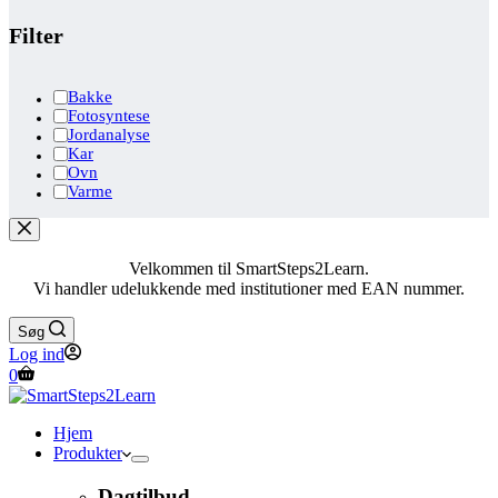
Filter
Bakke
Fotosyntese
Jordanalyse
Kar
Ovn
Varme
Velkommen til SmartSteps2Learn.
Vi handler udelukkende med institutioner med EAN nummer.
Søg
Log ind
Indkøbskurv
0
Hjem
Produkter
Dagtilbud