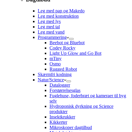
Leg med pap og Makedo
Leg med konstruktion
Leg med lys
Leg med tal
Leg med vand
Programmering
Beebot og Bluebot
Codey Rocky
Light Up Glow and Go Bot
mTiny
Osmo
Rugged Robot
Skærmfri kodning
Natur/Science
Datalogger
Forstørrelsesglas
Fuglehuse, foderbræt og kameraer til byg
selv
Hydroponisk dyrkning og Science
produkter
Insektkrukker
Kikkerter
Mikroskoper dagtilbud