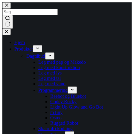
Fortsæt
til
indhold
Ingen
resultater
Hjem
Produkter
Dagtilbud
Leg med pap og Makedo
Leg med konstruktion
Leg med lys
Leg med tal
Leg med vand
Programmering
Beebot og Bluebot
Codey Rocky
Light Up Glow and Go Bot
mTiny
Osmo
Rugged Robot
Skærmfri kodning