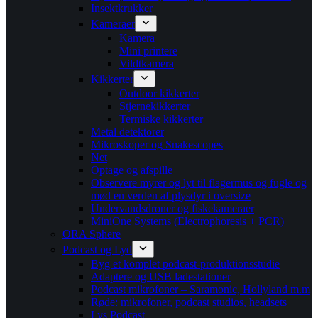
Insektkrukker
Kameraer
Kamera
Mini printere
Vildtkamera
Kikkerter
Outdoor kikkerter
Stjernekikkerter
Termiske kikkerter
Metal detektorer
Mikroskoper og Snakescopes
Net
Optage og afspille
Observere myrer og lyt til flagermus og fugle og
mød en verden af plysdyr i oversize
Undervandsdroner og fiskekameraer
MiniOne Systems (Electrophoresis + PCR)
ORA Sphere
Podcast og Lyd
Byg et komplet podcast-produktionsstudie
Adaptere og USB ladestationer
Podcast mikrofoner – Saramonic, Hollyland m.m
Røde: mikrofoner, podcast studios, headsets
Lys Podcast