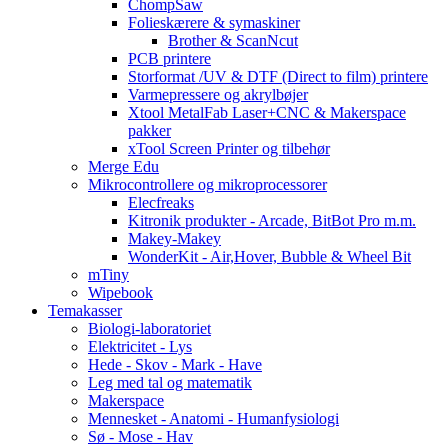
ChompSaw
Folieskærere & symaskiner
Brother & ScanNcut
PCB printere
Storformat /UV & DTF (Direct to film) printere
Varmepressere og akrylbøjer
Xtool MetalFab Laser+CNC & Makerspace
pakker
xTool Screen Printer og tilbehør
Merge Edu
Mikrocontrollere og mikroprocessorer
Elecfreaks
Kitronik produkter - Arcade, BitBot Pro m.m.
Makey-Makey
WonderKit - Air,Hover, Bubble & Wheel Bit
mTiny
Wipebook
Temakasser
Biologi-laboratoriet
Elektricitet - Lys
Hede - Skov - Mark - Have
Leg med tal og matematik
Makerspace
Mennesket - Anatomi - Humanfysiologi
Sø - Mose - Hav