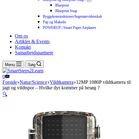
Blueprint
Blueprint Snap
Byggekonstruktioner/Ingeniørvidenskab
Pap og Makedo
POWERUP | Smart Paper Airplanes
Om os
Artikler & Events
Kontakt
Samarbejdspartnere
Menu
Søg
0
Forside
Natur/Science
Vildtkamera
12MP 1080P vildtkamera til
jagt og vildtspor – Hvilke dyr kommer på besøg ?
🔍