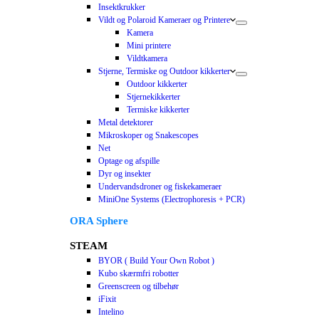
Insektkrukker
Vildt og Polaroid Kameraer og Printere
Kamera
Mini printere
Vildtkamera
Stjerne, Termiske og Outdoor kikkerter
Outdoor kikkerter
Stjernekikkerter
Termiske kikkerter
Metal detektorer
Mikroskoper og Snakescopes
Net
Optage og afspille
Dyr og insekter
Undervandsdroner og fiskekameraer
MiniOne Systems (Electrophoresis + PCR)
ORA Sphere
STEAM
BYOR ( Build Your Own Robot )
Kubo skærmfri robotter
Greenscreen og tilbehør
iFixit
Intelino