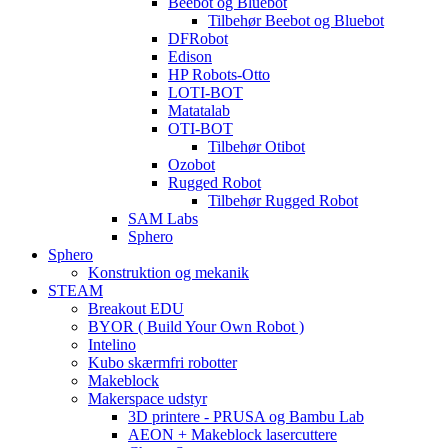
Beebot og Bluebot
Tilbehør Beebot og Bluebot
DFRobot
Edison
HP Robots-Otto
LOTI-BOT
Matatalab
OTI-BOT
Tilbehør Otibot
Ozobot
Rugged Robot
Tilbehør Rugged Robot
SAM Labs
Sphero
Sphero
Konstruktion og mekanik
STEAM
Breakout EDU
BYOR ( Build Your Own Robot )
Intelino
Kubo skærmfri robotter
Makeblock
Makerspace udstyr
3D printere - PRUSA og Bambu Lab
AEON + Makeblock lasercuttere