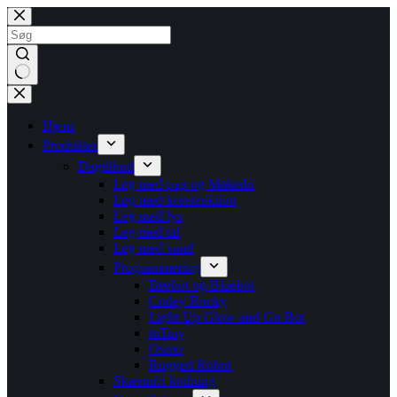
Hjem
Produkter
Dagtilbud
Leg med pap og Makedo
Leg med konstruktion
Leg med lys
Leg med tal
Leg med vand
Programmering
Beebot og Bluebot
Codey Rocky
Light Up Glow and Go Bot
mTiny
Osmo
Rugged Robot
Skærmfri kodning