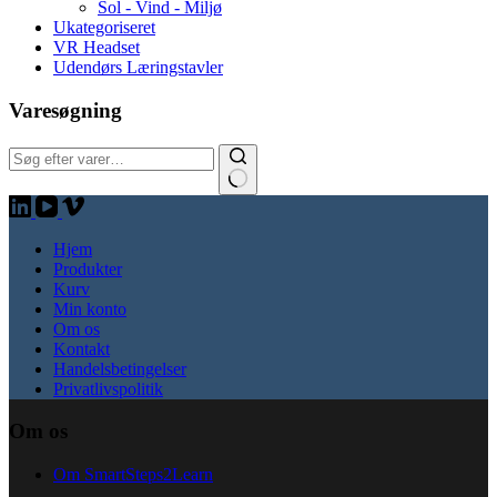
Sol - Vind - Miljø
Ukategoriseret
VR Headset
Udendørs Læringstavler
Varesøgning
Hjem
Produkter
Kurv
Min konto
Om os
Kontakt
Handelsbetingelser
Privatlivspolitik
Om os
Om SmartSteps2Learn