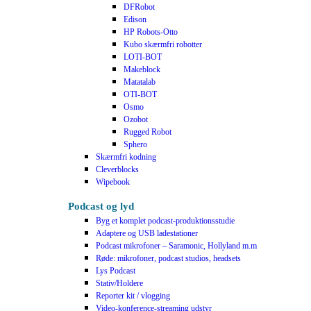
DFRobot
Edison
HP Robots-Otto
Kubo skærmfri robotter
LOTI-BOT
Makeblock
Matatalab
OTI-BOT
Osmo
Ozobot
Rugged Robot
Sphero
Skærmfri kodning
Cleverblocks
Wipebook
Podcast og lyd
Byg et komplet podcast-produktionsstudie
Adaptere og USB ladestationer
Podcast mikrofoner – Saramonic, Hollyland m.m
Røde: mikrofoner, podcast studios, headsets
Lys Podcast
Stativ/Holdere
Reporter kit / vlogging
Video-konference-streaming udstyr