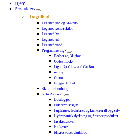
Hjem
Produkter
Dagtilbud
Leg med pap og Makedo
Leg med konstruktion
Leg med lys
Leg med tal
Leg med vand
Programmering
Beebot og Bluebot
Codey Rocky
Light Up Glow and Go Bot
mTiny
Osmo
Rugged Robot
Skærmfri kodning
Natur/Science
Datalogger
Forstørrelsesglas
Fuglehuse, foderbræt og kameraer til byg selv
Hydroponisk dyrkning og Science produkter
Insektkrukker
Kikkerter
Mikroskoper dagtilbud