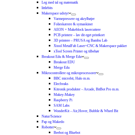
Leg med tal og matematik
littlebits
Makerspace udstyr
Varmepressere og akrylbøjer
Folieskærere & symaskiner
AEON + Makeblock lasercuttere
PCB printere – lav dit eget printkort
3D printere – PRUSA og Bambu Lab
Xtool MetalFab Laser+CNC & Makerspace pakker
xTool Screen Printer og tilbehør
Breakout Edu & Merge Edu
Breakout EDU
Merge Edu
Mikrocontrollere og mikroprocessorer
BBC microbit, Halo m.m.
Elecfreaks
Kitronik produkter – Arcade, BitBot Pro m.m.
Makey-Makey
Raspberry Pi
SAM Labs
WonderKit – Air,Hover, Bubble & Wheel Bit
Natur/Science
Pap og Makedo
Robotter
Beebot og Bluebot