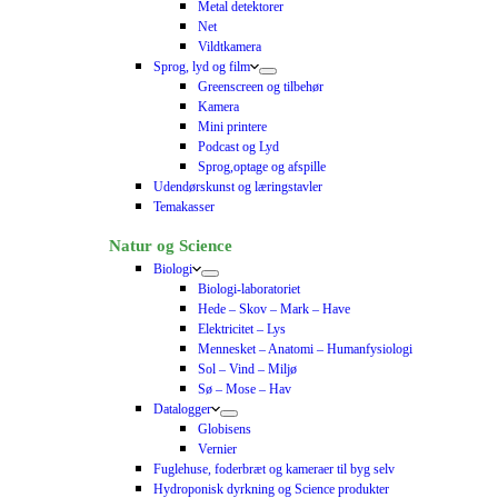
Metal detektorer
Net
Vildtkamera
Sprog, lyd og film
Greenscreen og tilbehør
Kamera
Mini printere
Podcast og Lyd
Sprog,optage og afspille
Udendørskunst og læringstavler
Temakasser
Natur og Science
Biologi
Biologi-laboratoriet
Hede – Skov – Mark – Have
Elektricitet – Lys
Mennesket – Anatomi – Humanfysiologi
Sol – Vind – Miljø
Sø – Mose – Hav
Datalogger
Globisens
Vernier
Fuglehuse, foderbræt og kameraer til byg selv
Hydroponisk dyrkning og Science produkter