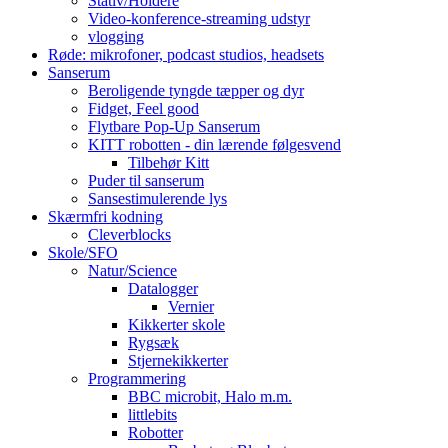
Stativ/Holdere
Video-konference-streaming udstyr
vlogging
Røde: mikrofoner, podcast studios, headsets
Sanserum
Beroligende tyngde tæpper og dyr
Fidget, Feel good
Flytbare Pop-Up Sanserum
KITT robotten - din lærende følgesvend
Tilbehør Kitt
Puder til sanserum
Sansestimulerende lys
Skærmfri kodning
Cleverblocks
Skole/SFO
Natur/Science
Datalogger
Vernier
Kikkerter skole
Rygsæk
Stjernekikkerter
Programmering
BBC microbit, Halo m.m.
littlebits
Robotter