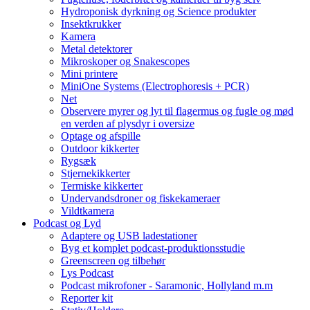
Hydroponisk dyrkning og Science produkter
Insektkrukker
Kamera
Metal detektorer
Mikroskoper og Snakescopes
Mini printere
MiniOne Systems (Electrophoresis + PCR)
Net
Observere myrer og lyt til flagermus og fugle og mød
en verden af plysdyr i oversize
Optage og afspille
Outdoor kikkerter
Rygsæk
Stjernekikkerter
Termiske kikkerter
Undervandsdroner og fiskekameraer
Vildtkamera
Podcast og Lyd
Adaptere og USB ladestationer
Byg et komplet podcast-produktionsstudie
Greenscreen og tilbehør
Lys Podcast
Podcast mikrofoner - Saramonic, Hollyland m.m
Reporter kit