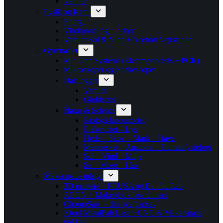
Vernier
Fysik og Kemi
Energi
Vindtunnel og tilbehør
Vernier Sol & Vind + Acebott Vejrstation
Gymnasier
MiniOne Systems (Electrophoresis + PCR)
Mikroskoper og Snakescopes
Datalogger
Vernier
Globisens
Natur & Science
Biologi-laboratoriet
Elektricitet – Lys
Hede – Skov – Mark – Have
Mennesket – Anatomi – Humanfysiologi
Sol – Vind – Miljø
Sø – Mose – Hav
Makerspace udstyr
3D printere – PRUSA og Bambu Lab
AEON + Makeblock lasercuttere
ChompSaw – din nye papsav
Xtool MetalFab Laser+CNC & Makerspace
pakker