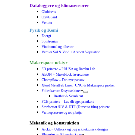
Dataloggere og klimasensorer
Globisens
OxyGuard
Vernier
Fysik og Kemi
Energi
Spintronics
Vindtunnel og tilbehør
Vernier Sol & Vind + Acebott Vejrstation
Makerspace udstyr
3D printere – PRUSA og Bambu Lab
AEON + Makeblock lasercuttere
ChompSaw – Din nye papsav
Xtool MetalFab Laser+CNC & Makerspace pakker
Folieskærere & symaskiner
Brother & ScanNcut
PCB printere – Lav dit eget printkort
Storformat /UV & DTF (Direct to film) printere
Varmepressere og akrylbøjer
Mekanik og konstruktion
Arckit – Udforsk og byg arkitektonisk designs
Blueprint og Blueprint Snap