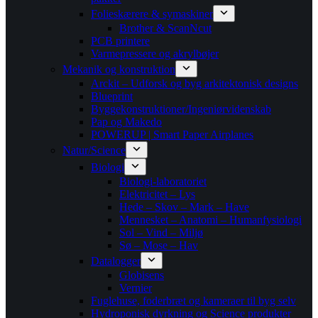
Folieskærere & symaskiner
Brother & ScanNcut
PCB printere
Varmepressere og akrylbøjer
Mekanik og konstruktion
Arckit – Udforsk og byg arkitektonisk designs
Blueprint
Byggekonstruktioner/Ingeniørvidenskab
Pap og Makedo
POWERUP | Smart Paper Airplanes
Natur/Science
Biologi
Biologi-laboratoriet
Elektricitet – Lys
Hede – Skov – Mark – Have
Mennesket – Anatomi – Humanfysiologi
Sol – Vind – Miljø
Sø – Mose – Hav
Datalogger
Globisens
Vernier
Fuglehuse, foderbræt og kameraer til byg selv
Hydroponisk dyrkning og Science produkter