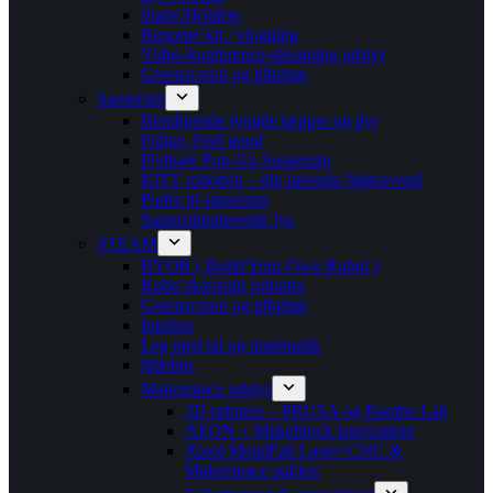
Stativ/Holdere
Reporter kit / vlogging
Video-konference-streaming udstyr
Greenscreen og tilbehør
Sanserum
Beroligende tyngde tæpper og dyr
Fidget, Feel good
Flytbare Pop-Up Sanserum
KITT robotten – din lærende følgesvend
Puder til sanserum
Sansestimulerende lys
STEAM
BYOR ( Build Your Own Robot )
Kubo skærmfri robotter
Greenscreen og tilbehør
Intelino
Leg med tal og matematik
littlebits
Makerspace udstyr
3D printere – PRUSA og Bambu Lab
AEON + Makeblock lasercuttere
Xtool MetalFab Laser+CNC &
Makerspace pakker