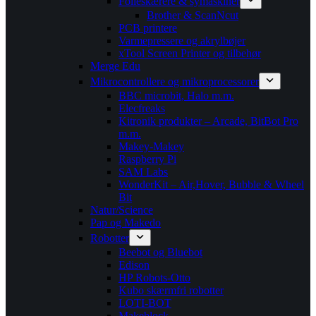
Folieskærere & symaskiner
Brother & ScanNcut
PCB printere
Varmepressere og akrylbøjer
xTool Screen Printer og tilbehør
Merge Edu
Mikrocontrollere og mikroprocessorer
BBC microbit, Halo m.m.
Elecfreaks
Kitronik produkter – Arcade, BitBot Pro
m.m.
Makey-Makey
Raspberry Pi
SAM Labs
WonderKit – Air,Hover, Bubble & Wheel
Bit
Natur/Science
Pap og Makedo
Robotter
Beebot og Bluebot
Edison
HP Robots-Otto
Kubo skærmfri robotter
LOTI-BOT
Makeblock