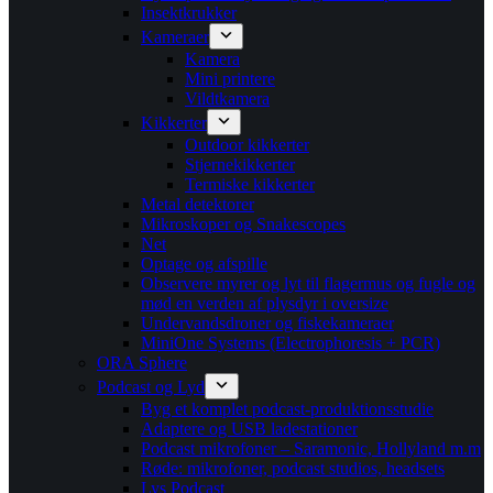
Insektkrukker
Kameraer
Kamera
Mini printere
Vildtkamera
Kikkerter
Outdoor kikkerter
Stjernekikkerter
Termiske kikkerter
Metal detektorer
Mikroskoper og Snakescopes
Net
Optage og afspille
Observere myrer og lyt til flagermus og fugle og
mød en verden af plysdyr i oversize
Undervandsdroner og fiskekameraer
MiniOne Systems (Electrophoresis + PCR)
ORA Sphere
Podcast og Lyd
Byg et komplet podcast-produktionsstudie
Adaptere og USB ladestationer
Podcast mikrofoner – Saramonic, Hollyland m.m
Røde: mikrofoner, podcast studios, headsets
Lys Podcast