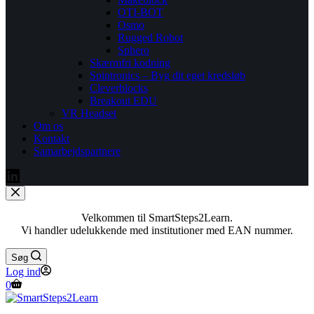
OTI-BOT
Osmo
Rugged Robot
Sphero
Skærmfri kodning
Spintronics – Byg dit eget kredsløb
Cleverblocks
Breakout EDU
VR Headset
Om os
Kontakt
Samarbejdspartnere
Velkommen til SmartSteps2Learn.
Vi handler udelukkende med institutioner med EAN nummer.
Søg
Log ind
0