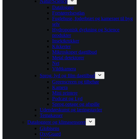
Natur/Science
Datalogger
Forstørrelsesglas
Fuglehuse, foderbræt og kameraer til byg
selv
Hydroponisk dyrkning og Science
produkter
Insektkrukker
Kikkerter
Mikroskoper dagtilbud
Metal detektorer
Net
Vildtkamera
Sprog, lyd og film dagtilbud
Greenscreen og tilbehør
Kamera
Mini printere
Podcast og Lyd
Sprog,optage og afspille
Udendørskunst og læringstavler
Temakasser
Dataloggere og klimasensorer
Globisens
OxyGuard