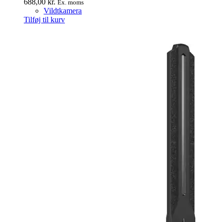
688,00
kr.
Ex. moms
Vildtkamera
Tilføj til kurv