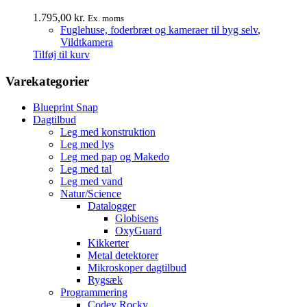
1.795,00
kr.
Ex. moms
Fuglehuse, foderbræt og kameraer til byg selv
,
Vildtkamera
Tilføj til kurv
Varekategorier
Blueprint Snap
Dagtilbud
Leg med konstruktion
Leg med lys
Leg med pap og Makedo
Leg med tal
Leg med vand
Natur/Science
Datalogger
Globisens
OxyGuard
Kikkerter
Metal detektorer
Mikroskoper dagtilbud
Rygsæk
Programmering
Codey Rocky