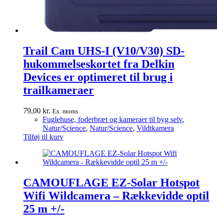
Trail Cam UHS-I (V10/V30) SD-
hukommelseskortet fra Delkin
Devices er optimeret til brug i
trailkameraer
79,00
kr.
Ex. moms
Fuglehuse, foderbræt og kameraer til byg selv
,
Natur/Science
,
Natur/Science
,
Vildtkamera
Tilføj til kurv
CAMOUFLAGE EZ-Solar Hotspot
Wifi Wildcamera – Rækkevidde optil
25 m +/-