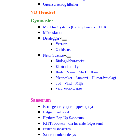
Greenscreen og tilbehør
VR Headset
Gymnasier
MiniOne Systems (Electrophoresis + PCR)
Mikroskoper
Datalogger
Vernier
Globisens
Natur/Science
Biologi-laboratoriet
Elektricitet – Lys
Hede – Skov – Mark – Have
Mennesket – Anatomi – Humanfysiologi
Sol – Vind – Miljø
Sø – Mose – Hav
Sanserum
Beroligende tyngde tæpper og dyr
Fidget, Feel good
Flytbare Pop-Up Sanserum
KITT robotten – din lærende følgesvend
Puder til sanserum
Sansestimulerende lys