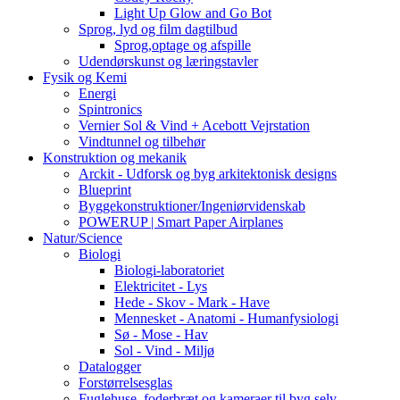
Light Up Glow and Go Bot
Sprog, lyd og film dagtilbud
Sprog,optage og afspille
Udendørskunst og læringstavler
Fysik og Kemi
Energi
Spintronics
Vernier Sol & Vind + Acebott Vejrstation
Vindtunnel og tilbehør
Konstruktion og mekanik
Arckit - Udforsk og byg arkitektonisk designs
Blueprint
Byggekonstruktioner/Ingeniørvidenskab
POWERUP | Smart Paper Airplanes
Natur/Science
Biologi
Biologi-laboratoriet
Elektricitet - Lys
Hede - Skov - Mark - Have
Mennesket - Anatomi - Humanfysiologi
Sø - Mose - Hav
Sol - Vind - Miljø
Datalogger
Forstørrelsesglas
Fuglehuse, foderbræt og kameraer til byg selv