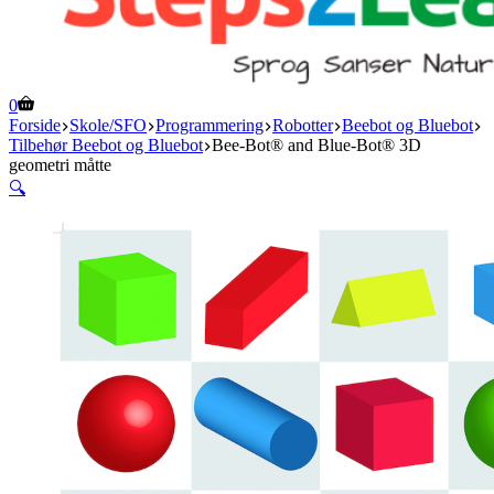
Indkøbskurv
0
Forside
Skole/SFO
Programmering
Robotter
Beebot og Bluebot
Tilbehør Beebot og Bluebot
Bee-Bot® and Blue-Bot® 3D
geometri måtte
🔍