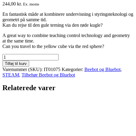
244,00
kr.
Ex. moms
En fantastisk måde at kombinere undervisning i styringsteknologi og
geometri på samme tid.
Kan du rejse til den gule terning via den røde kugle?
A great way to combine teaching control technology and geometry
at the same time.
Can you travel to the yellow cube via the red sphere?
Bee-
Bot®
Tilføj til kurv
and
Varenummer (SKU):
IT01075
Kategorier:
Beebot og Bluebot
,
Blue-
STEAM
,
Tilbehør Beebot og Bluebot
Bot®
3D
Relaterede varer
geometri
måtte
antal