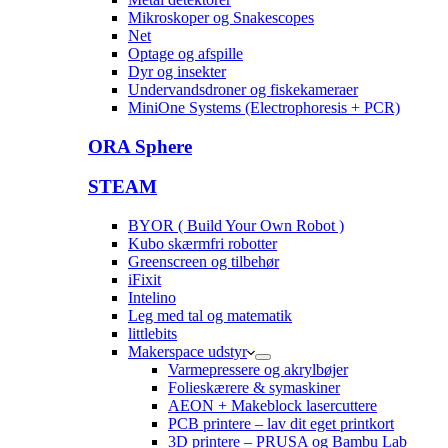
Mikroskoper og Snakescopes
Net
Optage og afspille
Dyr og insekter
Undervandsdroner og fiskekameraer
MiniOne Systems (Electrophoresis + PCR)
ORA Sphere
STEAM
BYOR ( Build Your Own Robot )
Kubo skærmfri robotter
Greenscreen og tilbehør
iFixit
Intelino
Leg med tal og matematik
littlebits
Makerspace udstyr
Varmepressere og akrylbøjer
Folieskærere & symaskiner
AEON + Makeblock lasercuttere
PCB printere – lav dit eget printkort
3D printere – PRUSA og Bambu Lab