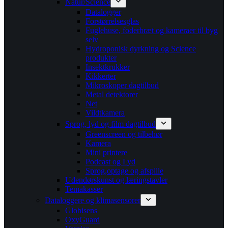
Natur/Science
Datalogger
Forstørrelsesglas
Fuglehuse, foderbræt og kameraer til byg
selv
Hydroponisk dyrkning og Science
produkter
Insektkrukker
Kikkerter
Mikroskoper dagtilbud
Metal detektorer
Net
Vildtkamera
Sprog, lyd og film dagtilbud
Greenscreen og tilbehør
Kamera
Mini printere
Podcast og Lyd
Sprog,optage og afspille
Udendørskunst og læringstavler
Temakasser
Dataloggere og klimasensorer
Globisens
OxyGuard