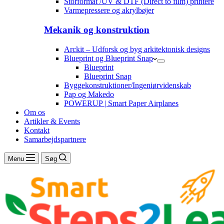
Storformat /UV & DTF (Direct to film) printere
Varmepressere og akrylbøjer
Mekanik og konstruktion
Arckit – Udforsk og byg arkitektonisk designs
Blueprint og Blueprint Snap
Blueprint
Blueprint Snap
Byggekonstruktioner/Ingeniørvidenskab
Pap og Makedo
POWERUP | Smart Paper Airplanes
Om os
Artikler & Events
Kontakt
Samarbejdspartnere
Menu
Søg