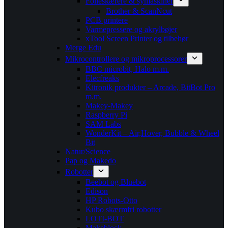
Folieskærere & symaskiner
Brother & ScanNcut
PCB printere
Varmepressere og akrylbøjer
xTool Screen Printer og tilbehør
Merge Edu
Mikrocontrollere og mikroprocessorer
BBC microbit, Halo m.m.
Elecfreaks
Kitronik produkter – Arcade, BitBot Pro
m.m.
Makey-Makey
Raspberry Pi
SAM Labs
WonderKit – Air,Hover, Bubble & Wheel
Bit
Natur/Science
Pap og Makedo
Robotter
Beebot og Bluebot
Edison
HP Robots-Otto
Kubo skærmfri robotter
LOTI-BOT
Makeblock