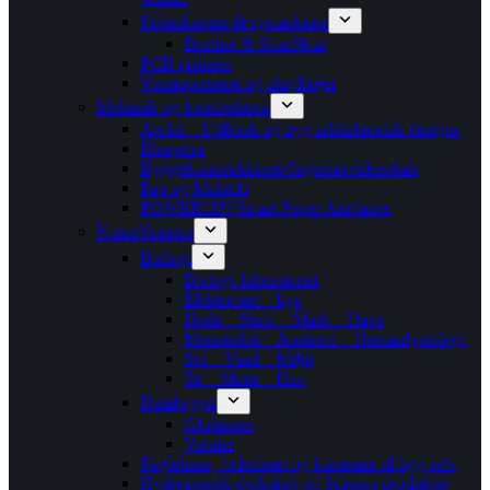
Folieskærere & symaskiner
Brother & ScanNcut
PCB printere
Varmepressere og akrylbøjer
Mekanik og konstruktion
Arckit – Udforsk og byg arkitektonisk designs
Blueprint
Byggekonstruktioner/Ingeniørvidenskab
Pap og Makedo
POWERUP | Smart Paper Airplanes
Natur/Science
Biologi
Biologi-laboratoriet
Elektricitet – Lys
Hede – Skov – Mark – Have
Mennesket – Anatomi – Humanfysiologi
Sol – Vind – Miljø
Sø – Mose – Hav
Datalogger
Globisens
Vernier
Fuglehuse, foderbræt og kameraer til byg selv
Hydroponisk dyrkning og Science produkter