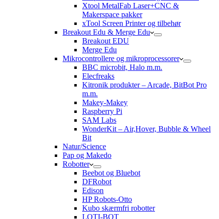
Xtool MetalFab Laser+CNC &
Makerspace pakker
xTool Screen Printer og tilbehør
Breakout Edu & Merge Edu
Breakout EDU
Merge Edu
Mikrocontrollere og mikroprocessorer
BBC microbit, Halo m.m.
Elecfreaks
Kitronik produkter – Arcade, BitBot Pro
m.m.
Makey-Makey
Raspberry Pi
SAM Labs
WonderKit – Air,Hover, Bubble & Wheel
Bit
Natur/Science
Pap og Makedo
Robotter
Beebot og Bluebot
DFRobot
Edison
HP Robots-Otto
Kubo skærmfri robotter
LOTI-BOT