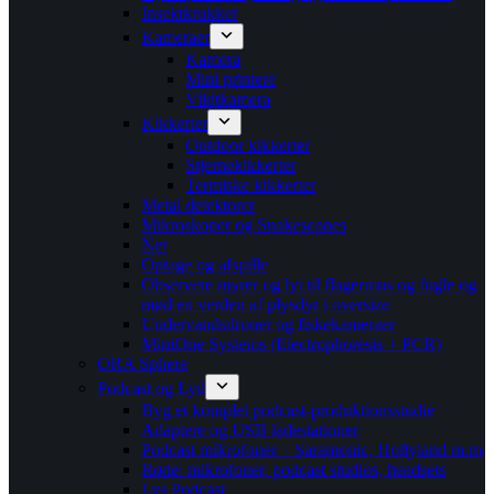
Insektkrukker
Kameraer
Kamera
Mini printere
Vildtkamera
Kikkerter
Outdoor kikkerter
Stjernekikkerter
Termiske kikkerter
Metal detektorer
Mikroskoper og Snakescopes
Net
Optage og afspille
Observere myrer og lyt til flagermus og fugle og
mød en verden af plysdyr i oversize
Undervandsdroner og fiskekameraer
MiniOne Systems (Electrophoresis + PCR)
ORA Sphere
Podcast og Lyd
Byg et komplet podcast-produktionsstudie
Adaptere og USB ladestationer
Podcast mikrofoner – Saramonic, Hollyland m.m
Røde: mikrofoner, podcast studios, headsets
Lys Podcast