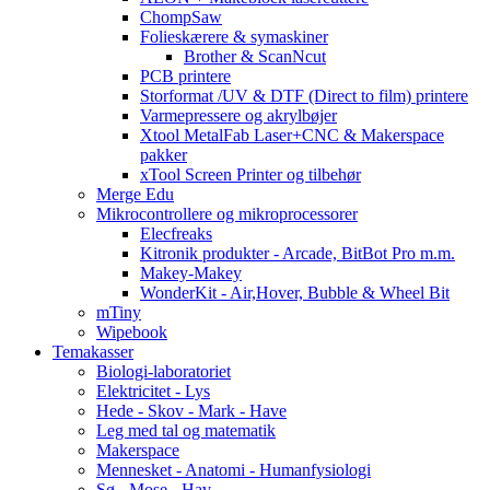
ChompSaw
Folieskærere & symaskiner
Brother & ScanNcut
PCB printere
Storformat /UV & DTF (Direct to film) printere
Varmepressere og akrylbøjer
Xtool MetalFab Laser+CNC & Makerspace
pakker
xTool Screen Printer og tilbehør
Merge Edu
Mikrocontrollere og mikroprocessorer
Elecfreaks
Kitronik produkter - Arcade, BitBot Pro m.m.
Makey-Makey
WonderKit - Air,Hover, Bubble & Wheel Bit
mTiny
Wipebook
Temakasser
Biologi-laboratoriet
Elektricitet - Lys
Hede - Skov - Mark - Have
Leg med tal og matematik
Makerspace
Mennesket - Anatomi - Humanfysiologi
Sø - Mose - Hav