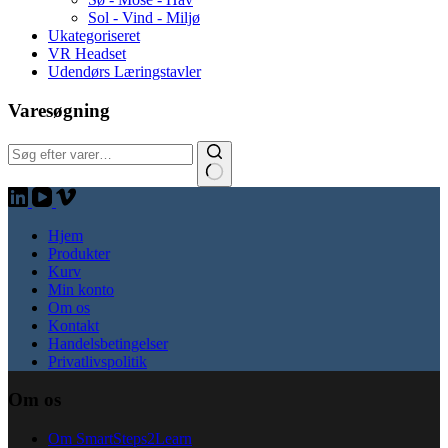
Sol - Vind - Miljø
Ukategoriseret
VR Headset
Udendørs Læringstavler
Varesøgning
Søg:
Hjem
Produkter
Kurv
Min konto
Om os
Kontakt
Handelsbetingelser
Privatlivspolitik
Om os
Om SmartSteps2Learn