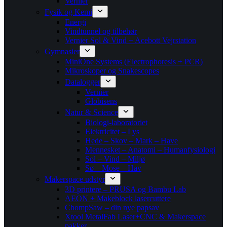
Vernier
Fysik og Kemi
Energi
Vindtunnel og tilbehør
Vernier Sol & Vind + Acebott Vejrstation
Gymnasier
MiniOne Systems (Electrophoresis + PCR)
Mikroskoper og Snakescopes
Datalogger
Vernier
Globisens
Natur & Science
Biologi-laboratoriet
Elektricitet – Lys
Hede – Skov – Mark – Have
Mennesket – Anatomi – Humanfysiologi
Sol – Vind – Miljø
Sø – Mose – Hav
Makerspace udstyr
3D printere – PRUSA og Bambu Lab
AEON + Makeblock lasercuttere
ChompSaw – din nye papsav
Xtool MetalFab Laser+CNC & Makerspace
pakker