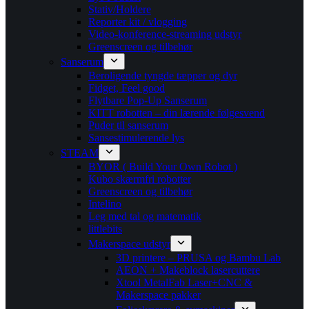
Stativ/Holdere
Reporter kit / vlogging
Video-konference-streaming udstyr
Greenscreen og tilbehør
Sanserum
Beroligende tyngde tæpper og dyr
Fidget, Feel good
Flytbare Pop-Up Sanserum
KITT robotten – din lærende følgesvend
Puder til sanserum
Sansestimulerende lys
STEAM
BYOR ( Build Your Own Robot )
Kubo skærmfri robotter
Greenscreen og tilbehør
Intelino
Leg med tal og matematik
littlebits
Makerspace udstyr
3D printere – PRUSA og Bambu Lab
AEON + Makeblock lasercuttere
Xtool MetalFab Laser+CNC &
Makerspace pakker