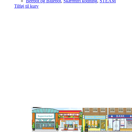
Beebot og Bluebot
,
Skærmfri kodning
,
STEAM
Tilføj til kurv