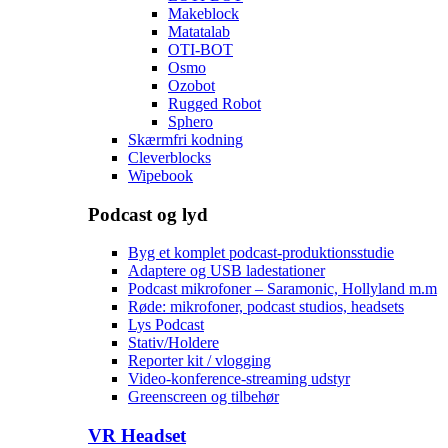
Makeblock
Matatalab
OTI-BOT
Osmo
Ozobot
Rugged Robot
Sphero
Skærmfri kodning
Cleverblocks
Wipebook
Podcast og lyd
Byg et komplet podcast-produktionsstudie
Adaptere og USB ladestationer
Podcast mikrofoner – Saramonic, Hollyland m.m
Røde: mikrofoner, podcast studios, headsets
Lys Podcast
Stativ/Holdere
Reporter kit / vlogging
Video-konference-streaming udstyr
Greenscreen og tilbehør
VR Headset