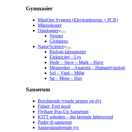
Gymnasier
MiniOne Systems (Electrophoresis + PCR)
Mikroskoper
Datalogger
Vernier
Globisens
Natur/Science
Biologi-laboratoriet
Elektricitet – Lys
Hede – Skov – Mark – Have
Mennesket – Anatomi – Humanfysiologi
Sol – Vind – Miljø
Sø – Mose – Hav
Sanserum
Beroligende tyngde tæpper og dyr
Fidget, Feel good
Flytbare Pop-Up Sanserum
KITT robotten – din lærende følgesvend
Puder til sanserum
Sansestimulerende lys