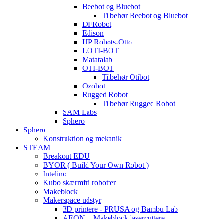
Beebot og Bluebot
Tilbehør Beebot og Bluebot
DFRobot
Edison
HP Robots-Otto
LOTI-BOT
Matatalab
OTI-BOT
Tilbehør Otibot
Ozobot
Rugged Robot
Tilbehør Rugged Robot
SAM Labs
Sphero
Sphero
Konstruktion og mekanik
STEAM
Breakout EDU
BYOR ( Build Your Own Robot )
Intelino
Kubo skærmfri robotter
Makeblock
Makerspace udstyr
3D printere - PRUSA og Bambu Lab
AEON + Makeblock lasercuttere