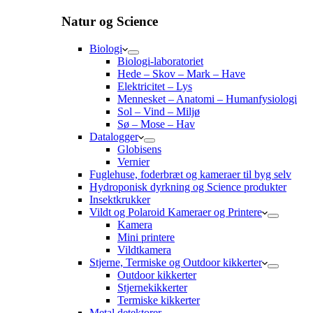
Natur og Science
Biologi
Biologi-laboratoriet
Hede – Skov – Mark – Have
Elektricitet – Lys
Mennesket – Anatomi – Humanfysiologi
Sol – Vind – Miljø
Sø – Mose – Hav
Datalogger
Globisens
Vernier
Fuglehuse, foderbræt og kameraer til byg selv
Hydroponisk dyrkning og Science produkter
Insektkrukker
Vildt og Polaroid Kameraer og Printere
Kamera
Mini printere
Vildtkamera
Stjerne, Termiske og Outdoor kikkerter
Outdoor kikkerter
Stjernekikkerter
Termiske kikkerter
Metal detektorer