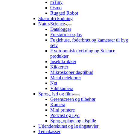
mTiny
Osmo
Rugged Robot
Skærmfri kodning
Natur/Science
Datalogger
Forstørrelsesglas
Fuglehuse, foderbræt og kameraer til byg
selv
Hydroponisk dyrkning og Science
produkter
Insektkrukker
Kikkerter
Mikroskoper dagtilbud
Metal detektorer
Net
Vildtkamera
Sprog, lyd og film
Greenscreen og tilbehør
Kamera
Mini printere
Podcast og Lyd
Sprog,optage og afspille
Udendørskunst og læringstavler
Temakasser