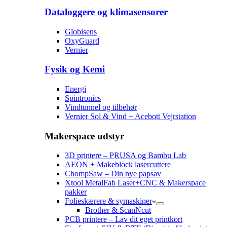
Dataloggere og klimasensorer
Globisens
OxyGuard
Vernier
Fysik og Kemi
Energi
Spintronics
Vindtunnel og tilbehør
Vernier Sol & Vind + Acebott Vejrstation
Makerspace udstyr
3D printere – PRUSA og Bambu Lab
AEON + Makeblock lasercuttere
ChompSaw – Din nye papsav
Xtool MetalFab Laser+CNC & Makerspace
pakker
Folieskærere & symaskiner
Brother & ScanNcut
PCB printere – Lav dit eget printkort