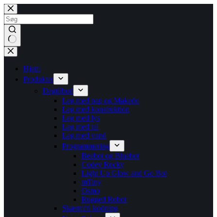
Fortsæt
til
indhold
Ingen
resultater
Hjem
Produkter
Dagtilbud
Leg med pap og Makedo
Leg med konstruktion
Leg med lys
Leg med tal
Leg med vand
Programmering
Beebot og Bluebot
Codey Rocky
Light Up Glow and Go Bot
mTiny
Osmo
Rugged Robot
Skærmfri kodning