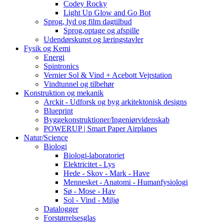
Codey Rocky
Light Up Glow and Go Bot
Sprog, lyd og film dagtilbud
Sprog,optage og afspille
Udendørskunst og læringstavler
Fysik og Kemi
Energi
Spintronics
Vernier Sol & Vind + Acebott Vejrstation
Vindtunnel og tilbehør
Konstruktion og mekanik
Arckit - Udforsk og byg arkitektonisk designs
Blueprint
Byggekonstruktioner/Ingeniørvidenskab
POWERUP | Smart Paper Airplanes
Natur/Science
Biologi
Biologi-laboratoriet
Elektricitet - Lys
Hede - Skov - Mark - Have
Mennesket - Anatomi - Humanfysiologi
Sø - Mose - Hav
Sol - Vind - Miljø
Datalogger
Forstørrelsesglas