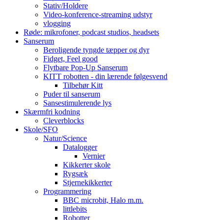
Stativ/Holdere
Video-konference-streaming udstyr
vlogging
Røde: mikrofoner, podcast studios, headsets
Sanserum
Beroligende tyngde tæpper og dyr
Fidget, Feel good
Flytbare Pop-Up Sanserum
KITT robotten - din lærende følgesvend
Tilbehør Kitt
Puder til sanserum
Sansestimulerende lys
Skærmfri kodning
Cleverblocks
Skole/SFO
Natur/Science
Datalogger
Vernier
Kikkerter skole
Rygsæk
Stjernekikkerter
Programmering
BBC microbit, Halo m.m.
littlebits
Robotter