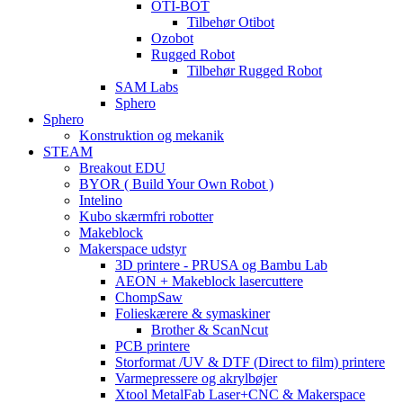
OTI-BOT
Tilbehør Otibot
Ozobot
Rugged Robot
Tilbehør Rugged Robot
SAM Labs
Sphero
Sphero
Konstruktion og mekanik
STEAM
Breakout EDU
BYOR ( Build Your Own Robot )
Intelino
Kubo skærmfri robotter
Makeblock
Makerspace udstyr
3D printere - PRUSA og Bambu Lab
AEON + Makeblock lasercuttere
ChompSaw
Folieskærere & symaskiner
Brother & ScanNcut
PCB printere
Storformat /UV & DTF (Direct to film) printere
Varmepressere og akrylbøjer
Xtool MetalFab Laser+CNC & Makerspace