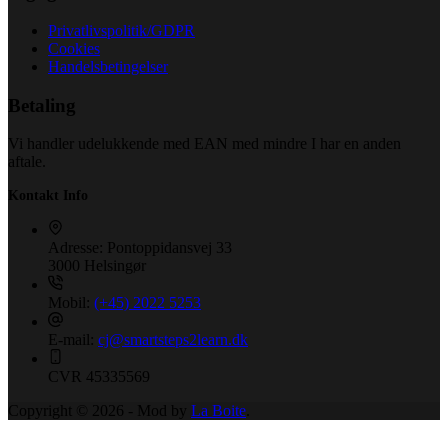
Privatlivspolitik/GDPR
Cookies
Handelsbetingelser
Betaling
Vi handler udelukkende med EAN med mindre I har en anden
aftale.
Kontakt Info
Adresse:
Pontoppidansvej 33
3000 Helsingør
Mobil:
(+45) 2022 5253
E-mail:
cj@smartsteps2learn.dk
CVR
45335569
Copyright © 2026 - Mod by
La Boite
.