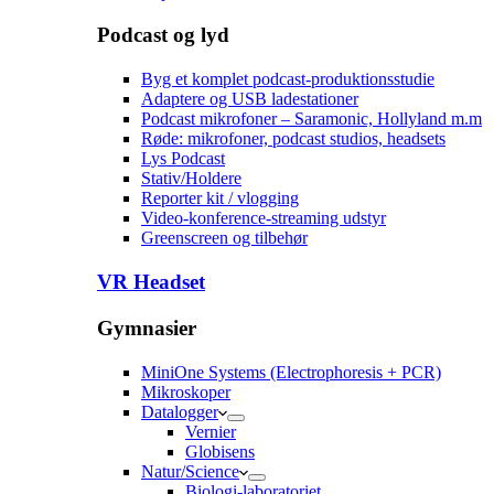
Podcast og lyd
Byg et komplet podcast-produktionsstudie
Adaptere og USB ladestationer
Podcast mikrofoner – Saramonic, Hollyland m.m
Røde: mikrofoner, podcast studios, headsets
Lys Podcast
Stativ/Holdere
Reporter kit / vlogging
Video-konference-streaming udstyr
Greenscreen og tilbehør
VR Headset
Gymnasier
MiniOne Systems (Electrophoresis + PCR)
Mikroskoper
Datalogger
Vernier
Globisens
Natur/Science
Biologi-laboratoriet