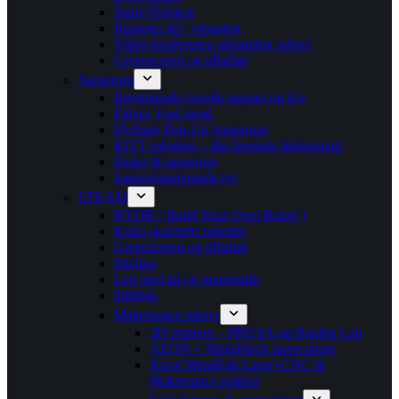
Stativ/Holdere
Reporter kit / vlogging
Video-konference-streaming udstyr
Greenscreen og tilbehør
Sanserum
Beroligende tyngde tæpper og dyr
Fidget, Feel good
Flytbare Pop-Up Sanserum
KITT robotten – din lærende følgesvend
Puder til sanserum
Sansestimulerende lys
STEAM
BYOR ( Build Your Own Robot )
Kubo skærmfri robotter
Greenscreen og tilbehør
Intelino
Leg med tal og matematik
littlebits
Makerspace udstyr
3D printere – PRUSA og Bambu Lab
AEON + Makeblock lasercuttere
Xtool MetalFab Laser+CNC &
Makerspace pakker