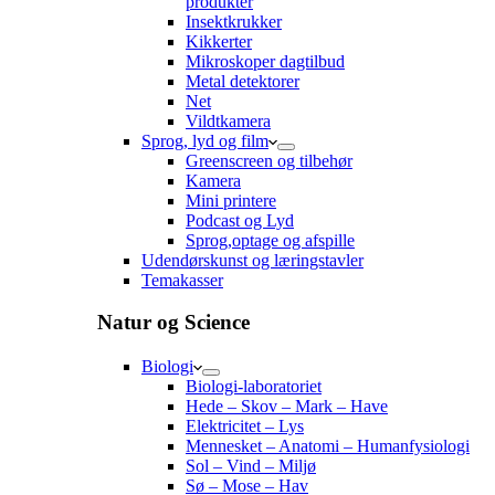
produkter
Insektkrukker
Kikkerter
Mikroskoper dagtilbud
Metal detektorer
Net
Vildtkamera
Sprog, lyd og film
Greenscreen og tilbehør
Kamera
Mini printere
Podcast og Lyd
Sprog,optage og afspille
Udendørskunst og læringstavler
Temakasser
Natur og Science
Biologi
Biologi-laboratoriet
Hede – Skov – Mark – Have
Elektricitet – Lys
Mennesket – Anatomi – Humanfysiologi
Sol – Vind – Miljø
Sø – Mose – Hav