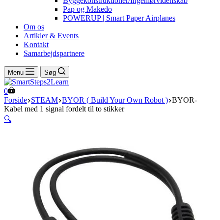
Byggekonstruktioner/Ingeniørvidenskab
Pap og Makedo
POWERUP | Smart Paper Airplanes
Om os
Artikler & Events
Kontakt
Samarbejdspartnere
Menu
Søg
Indkøbskurv
0
Forside
STEAM
BYOR ( Build Your Own Robot )
BYOR-
Kabel med 1 signal fordelt til to stikker
🔍