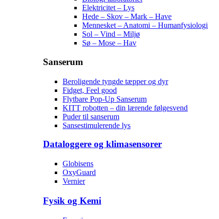
Elektricitet – Lys
Hede – Skov – Mark – Have
Mennesket – Anatomi – Humanfysiologi
Sol – Vind – Miljø
Sø – Mose – Hav
Sanserum
Beroligende tyngde tæpper og dyr
Fidget, Feel good
Flytbare Pop-Up Sanserum
KITT robotten – din lærende følgesvend
Puder til sanserum
Sansestimulerende lys
Dataloggere og klimasensorer
Globisens
OxyGuard
Vernier
Fysik og Kemi