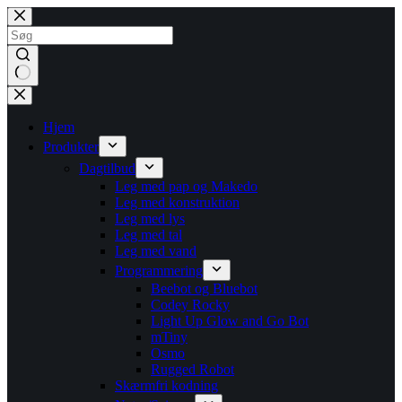
Fortsæt
til
indhold
Ingen
resultater
Hjem
Produkter
Dagtilbud
Leg med pap og Makedo
Leg med konstruktion
Leg med lys
Leg med tal
Leg med vand
Programmering
Beebot og Bluebot
Codey Rocky
Light Up Glow and Go Bot
mTiny
Osmo
Rugged Robot
Skærmfri kodning