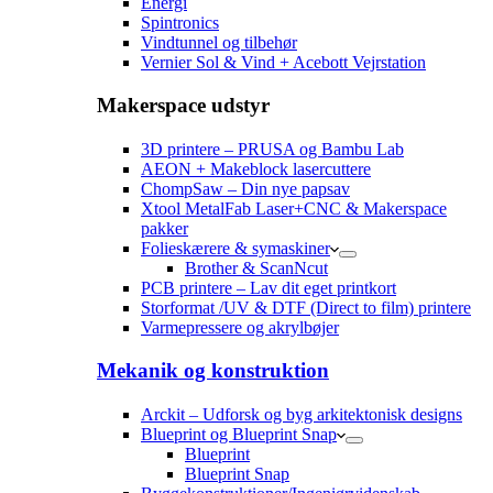
Energi
Spintronics
Vindtunnel og tilbehør
Vernier Sol & Vind + Acebott Vejrstation
Makerspace udstyr
3D printere – PRUSA og Bambu Lab
AEON + Makeblock lasercuttere
ChompSaw – Din nye papsav
Xtool MetalFab Laser+CNC & Makerspace
pakker
Folieskærere & symaskiner
Brother & ScanNcut
PCB printere – Lav dit eget printkort
Storformat /UV & DTF (Direct to film) printere
Varmepressere og akrylbøjer
Mekanik og konstruktion
Arckit – Udforsk og byg arkitektonisk designs
Blueprint og Blueprint Snap
Blueprint
Blueprint Snap