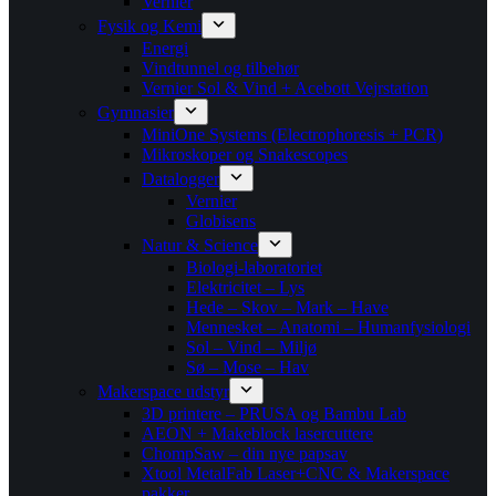
Vernier
Fysik og Kemi
Energi
Vindtunnel og tilbehør
Vernier Sol & Vind + Acebott Vejrstation
Gymnasier
MiniOne Systems (Electrophoresis + PCR)
Mikroskoper og Snakescopes
Datalogger
Vernier
Globisens
Natur & Science
Biologi-laboratoriet
Elektricitet – Lys
Hede – Skov – Mark – Have
Mennesket – Anatomi – Humanfysiologi
Sol – Vind – Miljø
Sø – Mose – Hav
Makerspace udstyr
3D printere – PRUSA og Bambu Lab
AEON + Makeblock lasercuttere
ChompSaw – din nye papsav
Xtool MetalFab Laser+CNC & Makerspace
pakker