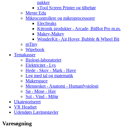
pakker
xTool Screen Printer og tilbehør
Merge Edu
Mikrocontrollere og mikroprocessorer
Elecfreaks
Kitronik produkter - Arcade, BitBot Pro m.m.
Makey-Makey
WonderKit - Air,Hover, Bubble & Wheel Bit
mTiny
Wipebook
Temakasser
Biologi-laboratoriet
Elektricitet - Lys
Hede - Skov - Mark - Have
Leg med tal og matematik
Makerspace
Mennesket - Anatomi - Humanfysiologi
Sø - Mose - Hav
Sol - Vind - Miljø
Ukategoriseret
VR Headset
Udendørs Læringstavler
Varesøgning