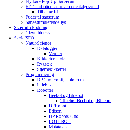
Flytbare Pop-Up Sanserum
KITT robotten - din lærende følgesvend
Tilbehør Kitt
Puder til sanserum
Sansestimulerende lys
Skærmfri kodning
Cleverblocks
Skole/SFO
Natur/Science
Datalogger
Vernier
Kikkerter skole
Rygsæk
Stjernekikkerter
Programmering
BBC microbit, Halo m.m.
littlebits
Robotter
Beebot og Bluebot
Tilbehør Beebot og Bluebot
DFRobot
Edison
HP Robots-Otto
LOTI-BOT
Matatalab