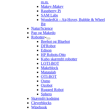
m.m.
Makey-Makey
Raspberry Pi
SAM Labs
WonderKit – Air,Hover, Bubble & Wheel
Bit
Natur/Science
Pap og Makedo
Robotter
Beebot og Bluebot
DFRobot
Edison
HP Robots-Otto
Kubo skærmfri robotter
LOTI-BOT
Makeblock
Matatalab
OTI-BOT
Osmo
Ozobot
Rugged Robot
Sphero
Skærmfri kodning
Cleverblocks
Wipebook