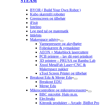
STEAM
BYOR ( Build Your Own Robot )
Kubo skærmfri robotter
Greenscreen og tilbehør
iFixit
Intelino
Leg med tal og matematik
littlebits
Makerspace udstyr
Varmepressere og akrylbøjer
Folieskærere & symaskiner
AEON + Makeblock lasercuttere
PCB printere – lav dit eget printkort
3D printere – PRUSA og Bambu Lab
Xtool MetalFab Laser+CNC &
Makerspace pakker
xTool Screen Printer og tilbehør
Breakout Edu & Merge Edu
Breakout EDU
Merge Edu
Mikrocontrollere og mikroprocessorer
BBC microbit, Halo m.m.
Elecfreaks
Kitronik produkter – Arcade, BitBot Pro