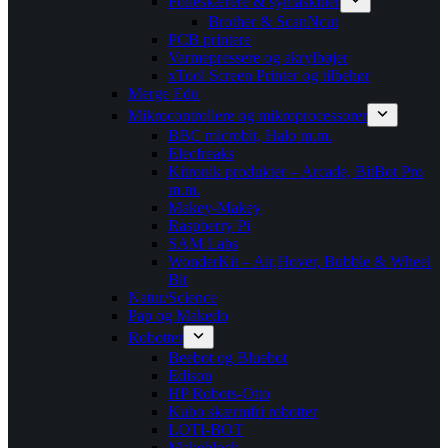
Folieskærere & symaskiner
Brother & ScanNcut
PCB printere
Varmepressere og akrylbøjer
xTool Screen Printer og tilbehør
Merge Edu
Mikrocontrollere og mikroprocessorer
BBC microbit, Halo m.m.
Elecfreaks
Kitronik produkter – Arcade, BitBot Pro
m.m.
Makey-Makey
Raspberry Pi
SAM Labs
WonderKit – Air,Hover, Bubble & Wheel
Bit
Natur/Science
Pap og Makedo
Robotter
Beebot og Bluebot
Edison
HP Robots-Otto
Kubo skærmfri robotter
LOTI-BOT
Makeblock