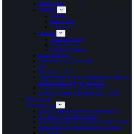
Insektkrukker
Kameraer
Kamera
Mini printere
Vildtkamera
Kikkerter
Outdoor kikkerter
Stjernekikkerter
Termiske kikkerter
Metal detektorer
Mikroskoper og Snakescopes
Net
Optage og afspille
Observere myrer og lyt til flagermus og fugle og
mød en verden af plysdyr i oversize
Undervandsdroner og fiskekameraer
MiniOne Systems (Electrophoresis + PCR)
ORA Sphere
Podcast og Lyd
Byg et komplet podcast-produktionsstudie
Adaptere og USB ladestationer
Podcast mikrofoner – Saramonic, Hollyland m.m
Røde: mikrofoner, podcast studios, headsets
Lys Podcast