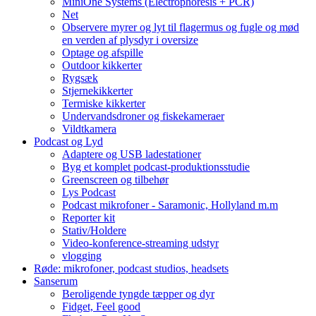
MiniOne Systems (Electrophoresis + PCR)
Net
Observere myrer og lyt til flagermus og fugle og mød
en verden af plysdyr i oversize
Optage og afspille
Outdoor kikkerter
Rygsæk
Stjernekikkerter
Termiske kikkerter
Undervandsdroner og fiskekameraer
Vildtkamera
Podcast og Lyd
Adaptere og USB ladestationer
Byg et komplet podcast-produktionsstudie
Greenscreen og tilbehør
Lys Podcast
Podcast mikrofoner - Saramonic, Hollyland m.m
Reporter kit
Stativ/Holdere
Video-konference-streaming udstyr
vlogging
Røde: mikrofoner, podcast studios, headsets
Sanserum
Beroligende tyngde tæpper og dyr
Fidget, Feel good