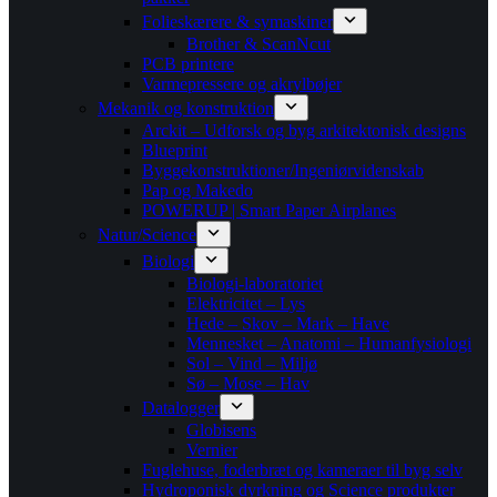
Folieskærere & symaskiner
Brother & ScanNcut
PCB printere
Varmepressere og akrylbøjer
Mekanik og konstruktion
Arckit – Udforsk og byg arkitektonisk designs
Blueprint
Byggekonstruktioner/Ingeniørvidenskab
Pap og Makedo
POWERUP | Smart Paper Airplanes
Natur/Science
Biologi
Biologi-laboratoriet
Elektricitet – Lys
Hede – Skov – Mark – Have
Mennesket – Anatomi – Humanfysiologi
Sol – Vind – Miljø
Sø – Mose – Hav
Datalogger
Globisens
Vernier
Fuglehuse, foderbræt og kameraer til byg selv
Hydroponisk dyrkning og Science produkter