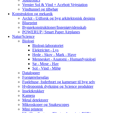
Spintronics
Vernier Sol & Vind + Acebott Vejrstation
Vindtunnel og tilbehør
Konstruktion og mekanik
Arckit - Udforsk og byg arkitektonisk designs
Blueprint
Byggekonstruktioner/Ingeniørvidenskab
POWERUP | Smart Paper Airplanes
Natur/Science
Biologi
Biologi-laboratoriet
Elektricitet - Lys
Hede - Skov - Mark - Have
Mennesket - Anatomi - Humanfysiologi
Sø - Mose - Hav
Sol - Vind - Miljø
Datalogger
Forstørrelsesglas
Fuglehuse, foderbræt og kameraer til byg selv
Hydroponisk dyrkning og Science produkter
Insektkrukker
Kamera
Metal detektorer
Mikroskoper og Snakescopes
Mini printere