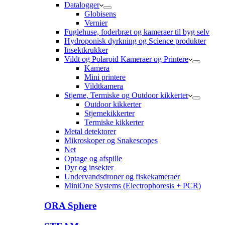
Datalogger
Globisens
Vernier
Fuglehuse, foderbræt og kameraer til byg selv
Hydroponisk dyrkning og Science produkter
Insektkrukker
Vildt og Polaroid Kameraer og Printere
Kamera
Mini printere
Vildtkamera
Stjerne, Termiske og Outdoor kikkerter
Outdoor kikkerter
Stjernekikkerter
Termiske kikkerter
Metal detektorer
Mikroskoper og Snakescopes
Net
Optage og afspille
Dyr og insekter
Undervandsdroner og fiskekameraer
MiniOne Systems (Electrophoresis + PCR)
ORA Sphere