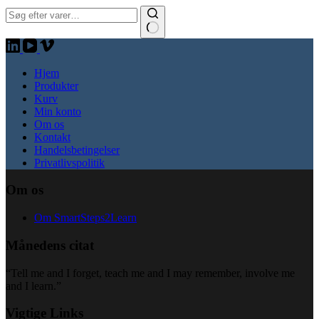
Søg:
Hjem
Produkter
Kurv
Min konto
Om os
Kontakt
Handelsbetingelser
Privatlivspolitik
Om os
Om SmartSteps2Learn
Månedens citat
“Tell me and I forget, teach me and I may remember, involve me
and I learn.”
Vigtige Links