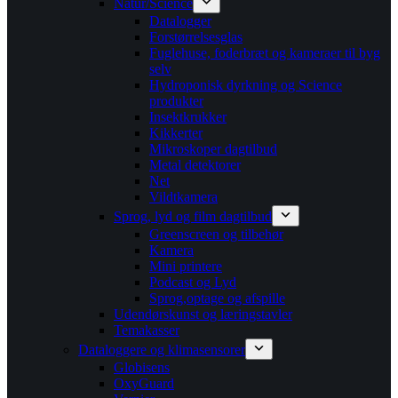
Natur/Science
Datalogger
Forstørrelsesglas
Fuglehuse, foderbræt og kameraer til byg
selv
Hydroponisk dyrkning og Science
produkter
Insektkrukker
Kikkerter
Mikroskoper dagtilbud
Metal detektorer
Net
Vildtkamera
Sprog, lyd og film dagtilbud
Greenscreen og tilbehør
Kamera
Mini printere
Podcast og Lyd
Sprog,optage og afspille
Udendørskunst og læringstavler
Temakasser
Dataloggere og klimasensorer
Globisens
OxyGuard