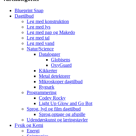
Blueprint Snap
Dagtilbud
Leg med konstruktion
Leg med lys
Leg med pap og Makedo
Leg med tal
Leg med vand
Natur/Science
Datalogger
Globisens
OxyGuard
Kikkerter
Metal detektorer
Mikroskoper dagtilbud
Rygsæk
Programmering
Codey Rocky
Light Up Glow and Go Bot
Sprog, lyd og film dagtilbud
Sprog,optage og afspille
Udendørskunst og læringstavler
Fysik og Kemi
Energi