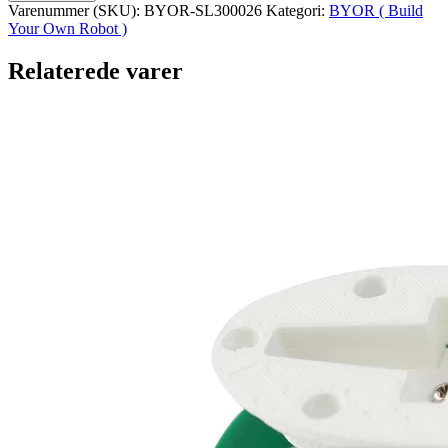
med
Varenummer (SKU):
BYOR-SL300026
Kategori:
BYOR ( Build
1
Your Own Robot )
signal
fordelt
Relaterede varer
til
to
stikker
antal