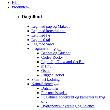
Hjem
Produkter
Dagtilbud
Leg med pap og Makedo
Leg med konstruktion
Leg med lys
Leg med tal
Leg med vand
Programmering
Beebot og Bluebot
Codey Rocky
Light Up Glow and Go Bot
mTiny
Osmo
Rugged Robot
Skærmfri kodning
Natur/Science
Datalogger
Forstørrelsesglas
Fuglehuse, foderbræt og kameraer til byg
selv
Hydroponisk dyrkning og Science