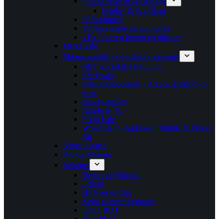
Folieskærere & symaskiner
Brother & ScanNcut
PCB printere
Varmepressere og akrylbøjer
xTool Screen Printer og tilbehør
Merge Edu
Mikrocontrollere og mikroprocessorer
BBC microbit, Halo m.m.
Elecfreaks
Kitronik produkter – Arcade, BitBot Pro
m.m.
Makey-Makey
Raspberry Pi
SAM Labs
WonderKit – Air,Hover, Bubble & Wheel
Bit
Natur/Science
Pap og Makedo
Robotter
Beebot og Bluebot
Edison
HP Robots-Otto
Kubo skærmfri robotter
LOTI-BOT
Makeblock