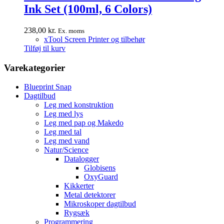
Ink Set (100ml, 6 Colors)
238,00
kr.
Ex. moms
xTool Screen Printer og tilbehør
Tilføj til kurv
Varekategorier
Blueprint Snap
Dagtilbud
Leg med konstruktion
Leg med lys
Leg med pap og Makedo
Leg med tal
Leg med vand
Natur/Science
Datalogger
Globisens
OxyGuard
Kikkerter
Metal detektorer
Mikroskoper dagtilbud
Rygsæk
Programmering