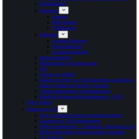
Insektkrukker
Kameraer
Kamera
Mini printere
Vildtkamera
Kikkerter
Outdoor kikkerter
Stjernekikkerter
Termiske kikkerter
Metal detektorer
Mikroskoper og Snakescopes
Net
Optage og afspille
Observere myrer og lyt til flagermus og fugle og
mød en verden af plysdyr i oversize
Undervandsdroner og fiskekameraer
MiniOne Systems (Electrophoresis + PCR)
ORA Sphere
Podcast og Lyd
Byg et komplet podcast-produktionsstudie
Adaptere og USB ladestationer
Podcast mikrofoner – Saramonic, Hollyland m.m
Røde: mikrofoner, podcast studios, headsets
Lys Podcast