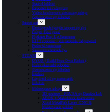
Stativ/Holdere
Reporter kit / vlogging
Video-konference-streaming udstyr
Greenscreen og tilbehør
Sanserum
Beroligende tyngde tæpper og dyr
Fidget, Feel good
Flytbare Pop-Up Sanserum
KITT robotten – din lærende følgesvend
Puder til sanserum
Sansestimulerende lys
STEAM
BYOR ( Build Your Own Robot )
Kubo skærmfri robotter
Greenscreen og tilbehør
Intelino
Leg med tal og matematik
littlebits
Makerspace udstyr
3D printere – PRUSA og Bambu Lab
AEON + Makeblock lasercuttere
Xtool MetalFab Laser+CNC &
Makerspace pakker