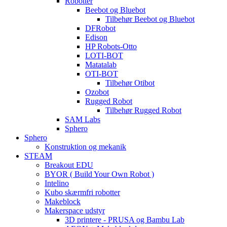
Robotter
Beebot og Bluebot
Tilbehør Beebot og Bluebot
DFRobot
Edison
HP Robots-Otto
LOTI-BOT
Matatalab
OTI-BOT
Tilbehør Otibot
Ozobot
Rugged Robot
Tilbehør Rugged Robot
SAM Labs
Sphero
Sphero
Konstruktion og mekanik
STEAM
Breakout EDU
BYOR ( Build Your Own Robot )
Intelino
Kubo skærmfri robotter
Makeblock
Makerspace udstyr
3D printere - PRUSA og Bambu Lab