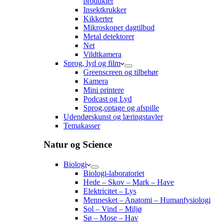
produkter
Insektkrukker
Kikkerter
Mikroskoper dagtilbud
Metal detektorer
Net
Vildtkamera
Sprog, lyd og film
Greenscreen og tilbehør
Kamera
Mini printere
Podcast og Lyd
Sprog,optage og afspille
Udendørskunst og læringstavler
Temakasser
Natur og Science
Biologi
Biologi-laboratoriet
Hede – Skov – Mark – Have
Elektricitet – Lys
Mennesket – Anatomi – Humanfysiologi
Sol – Vind – Miljø
Sø – Mose – Hav