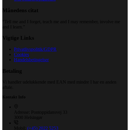
Månedens citat
“Tell me and I forget, teach me and I may remember, involve me
and I learn.”
Vigtige Links
Privatlivspolitik/GDPR
Cookies
Handelsbetingelser
Betaling
Vi handler udelukkende med EAN med mindre I har en anden
aftale.
Kontakt Info
Adresse:
Pontoppidansvej 33
3000 Helsingør
Mobil:
(+45) 2022 5253