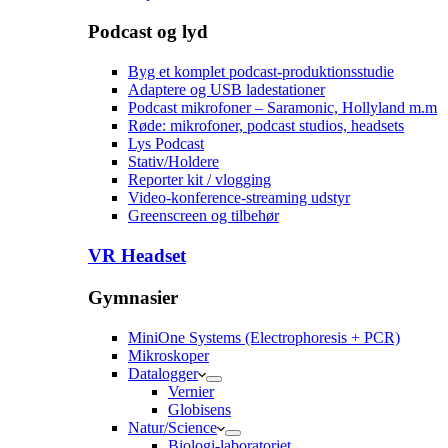
Podcast og lyd
Byg et komplet podcast-produktionsstudie
Adaptere og USB ladestationer
Podcast mikrofoner – Saramonic, Hollyland m.m
Røde: mikrofoner, podcast studios, headsets
Lys Podcast
Stativ/Holdere
Reporter kit / vlogging
Video-konference-streaming udstyr
Greenscreen og tilbehør
VR Headset
Gymnasier
MiniOne Systems (Electrophoresis + PCR)
Mikroskoper
Datalogger
Vernier
Globisens
Natur/Science
Biologi-laboratoriet