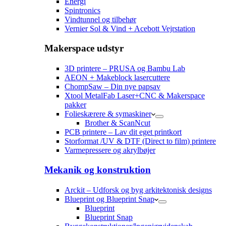
Energi
Spintronics
Vindtunnel og tilbehør
Vernier Sol & Vind + Acebott Vejrstation
Makerspace udstyr
3D printere – PRUSA og Bambu Lab
AEON + Makeblock lasercuttere
ChompSaw – Din nye papsav
Xtool MetalFab Laser+CNC & Makerspace
pakker
Folieskærere & symaskiner
Brother & ScanNcut
PCB printere – Lav dit eget printkort
Storformat /UV & DTF (Direct to film) printere
Varmepressere og akrylbøjer
Mekanik og konstruktion
Arckit – Udforsk og byg arkitektonisk designs
Blueprint og Blueprint Snap
Blueprint
Blueprint Snap