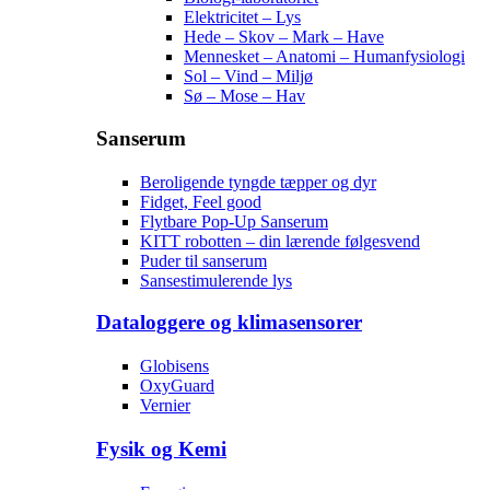
Elektricitet – Lys
Hede – Skov – Mark – Have
Mennesket – Anatomi – Humanfysiologi
Sol – Vind – Miljø
Sø – Mose – Hav
Sanserum
Beroligende tyngde tæpper og dyr
Fidget, Feel good
Flytbare Pop-Up Sanserum
KITT robotten – din lærende følgesvend
Puder til sanserum
Sansestimulerende lys
Dataloggere og klimasensorer
Globisens
OxyGuard
Vernier
Fysik og Kemi