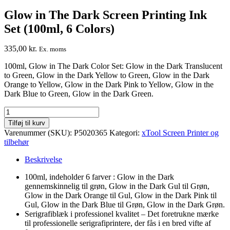
Glow in The Dark Screen Printing Ink
Set (100ml, 6 Colors)
335,00
kr.
Ex. moms
100ml, Glow in The Dark Color Set: Glow in the Dark Translucent
to Green, Glow in the Dark Yellow to Green, Glow in the Dark
Orange to Yellow, Glow in the Dark Pink to Yellow, Glow in the
Dark Blue to Green, Glow in the Dark Green.
Glow
in
Tilføj til kurv
The
Varenummer (SKU):
P5020365
Kategori:
xTool Screen Printer og
Dark
tilbehør
Screen
Printing
Beskrivelse
Ink
Set
100ml, indeholder 6 farver
:
Glow in the Dark
(100ml,
gennemskinnelig til grøn, Glow in the Dark Gul til Grøn,
6
Glow in the Dark Orange til Gul, Glow in the Dark Pink til
Colors)
Gul, Glow in the Dark Blue til Grøn, Glow in the Dark Grøn.
antal
Serigrafiblæk i professionel kvalitet – Det foretrukne mærke
til professionelle serigrafiprintere, der fås i en bred vifte af