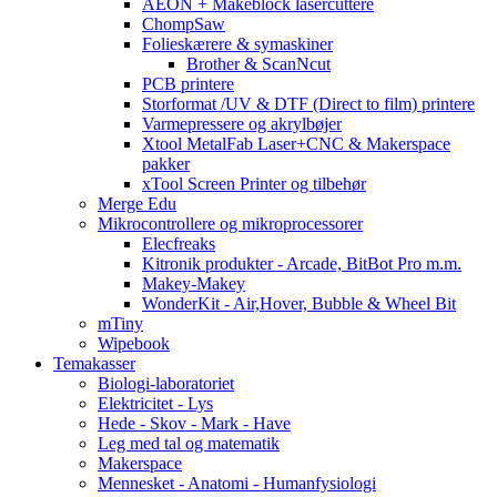
AEON + Makeblock lasercuttere
ChompSaw
Folieskærere & symaskiner
Brother & ScanNcut
PCB printere
Storformat /UV & DTF (Direct to film) printere
Varmepressere og akrylbøjer
Xtool MetalFab Laser+CNC & Makerspace
pakker
xTool Screen Printer og tilbehør
Merge Edu
Mikrocontrollere og mikroprocessorer
Elecfreaks
Kitronik produkter - Arcade, BitBot Pro m.m.
Makey-Makey
WonderKit - Air,Hover, Bubble & Wheel Bit
mTiny
Wipebook
Temakasser
Biologi-laboratoriet
Elektricitet - Lys
Hede - Skov - Mark - Have
Leg med tal og matematik
Makerspace
Mennesket - Anatomi - Humanfysiologi