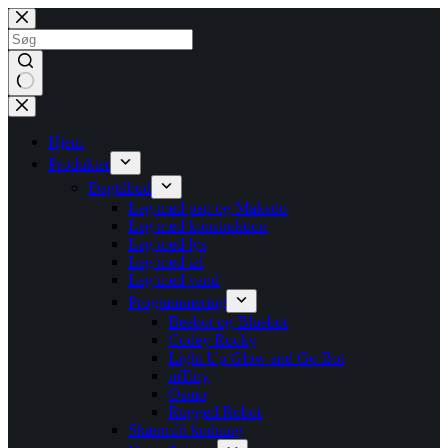
Fortsæt
til
indhold
Ingen
resultater
Hjem
Produkter
Dagtilbud
Leg med pap og Makedo
Leg med konstruktion
Leg med lys
Leg med tal
Leg med vand
Programmering
Beebot og Bluebot
Codey Rocky
Light Up Glow and Go Bot
mTiny
Osmo
Rugged Robot
Skærmfri kodning