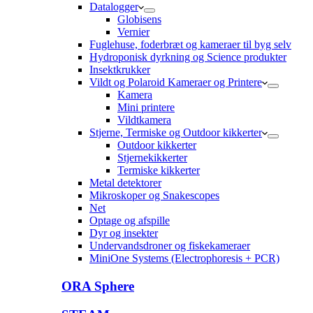
Datalogger
Globisens
Vernier
Fuglehuse, foderbræt og kameraer til byg selv
Hydroponisk dyrkning og Science produkter
Insektkrukker
Vildt og Polaroid Kameraer og Printere
Kamera
Mini printere
Vildtkamera
Stjerne, Termiske og Outdoor kikkerter
Outdoor kikkerter
Stjernekikkerter
Termiske kikkerter
Metal detektorer
Mikroskoper og Snakescopes
Net
Optage og afspille
Dyr og insekter
Undervandsdroner og fiskekameraer
MiniOne Systems (Electrophoresis + PCR)
ORA Sphere