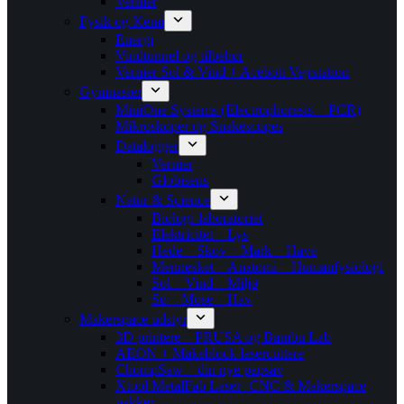
Vernier
Fysik og Kemi
Energi
Vindtunnel og tilbehør
Vernier Sol & Vind + Acebott Vejrstation
Gymnasier
MiniOne Systems (Electrophoresis + PCR)
Mikroskoper og Snakescopes
Datalogger
Vernier
Globisens
Natur & Science
Biologi-laboratoriet
Elektricitet – Lys
Hede – Skov – Mark – Have
Mennesket – Anatomi – Humanfysiologi
Sol – Vind – Miljø
Sø – Mose – Hav
Makerspace udstyr
3D printere – PRUSA og Bambu Lab
AEON + Makeblock lasercuttere
ChompSaw – din nye papsav
Xtool MetalFab Laser+CNC & Makerspace
pakker