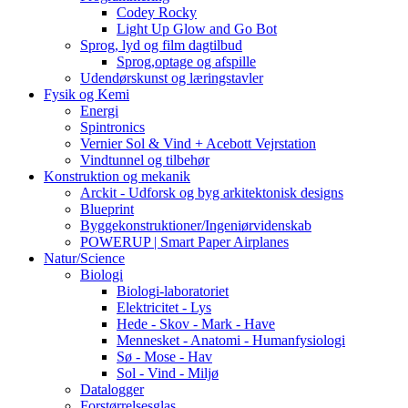
Codey Rocky
Light Up Glow and Go Bot
Sprog, lyd og film dagtilbud
Sprog,optage og afspille
Udendørskunst og læringstavler
Fysik og Kemi
Energi
Spintronics
Vernier Sol & Vind + Acebott Vejrstation
Vindtunnel og tilbehør
Konstruktion og mekanik
Arckit - Udforsk og byg arkitektonisk designs
Blueprint
Byggekonstruktioner/Ingeniørvidenskab
POWERUP | Smart Paper Airplanes
Natur/Science
Biologi
Biologi-laboratoriet
Elektricitet - Lys
Hede - Skov - Mark - Have
Mennesket - Anatomi - Humanfysiologi
Sø - Mose - Hav
Sol - Vind - Miljø
Datalogger
Forstørrelsesglas