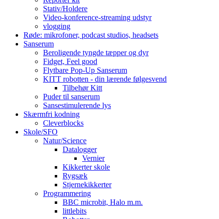
Stativ/Holdere
Video-konference-streaming udstyr
vlogging
Røde: mikrofoner, podcast studios, headsets
Sanserum
Beroligende tyngde tæpper og dyr
Fidget, Feel good
Flytbare Pop-Up Sanserum
KITT robotten - din lærende følgesvend
Tilbehør Kitt
Puder til sanserum
Sansestimulerende lys
Skærmfri kodning
Cleverblocks
Skole/SFO
Natur/Science
Datalogger
Vernier
Kikkerter skole
Rygsæk
Stjernekikkerter
Programmering
BBC microbit, Halo m.m.
littlebits