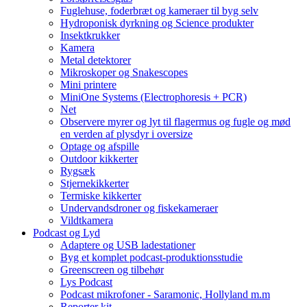
Fuglehuse, foderbræt og kameraer til byg selv
Hydroponisk dyrkning og Science produkter
Insektkrukker
Kamera
Metal detektorer
Mikroskoper og Snakescopes
Mini printere
MiniOne Systems (Electrophoresis + PCR)
Net
Observere myrer og lyt til flagermus og fugle og mød
en verden af plysdyr i oversize
Optage og afspille
Outdoor kikkerter
Rygsæk
Stjernekikkerter
Termiske kikkerter
Undervandsdroner og fiskekameraer
Vildtkamera
Podcast og Lyd
Adaptere og USB ladestationer
Byg et komplet podcast-produktionsstudie
Greenscreen og tilbehør
Lys Podcast
Podcast mikrofoner - Saramonic, Hollyland m.m
Reporter kit