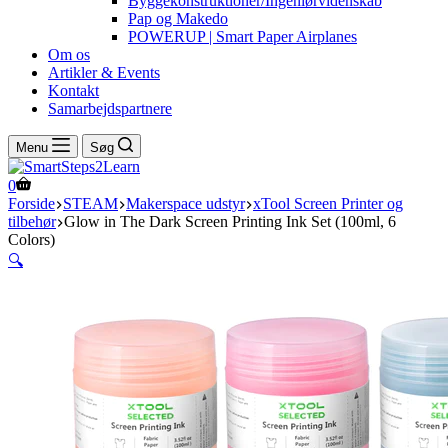
Byggekonstruktioner/Ingeniørvidenskab
Pap og Makedo
POWERUP | Smart Paper Airplanes
Om os
Artikler & Events
Kontakt
Samarbejdspartnere
Menu
Søg
Indkøbskurv
0
Forside
STEAM
Makerspace udstyr
xTool Screen Printer og
tilbehør
Glow in The Dark Screen Printing Ink Set (100ml, 6
Colors)
🔍