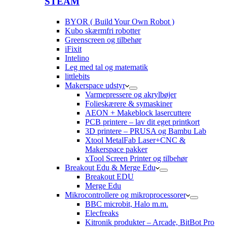
STEAM
BYOR ( Build Your Own Robot )
Kubo skærmfri robotter
Greenscreen og tilbehør
iFixit
Intelino
Leg med tal og matematik
littlebits
Makerspace udstyr
Varmepressere og akrylbøjer
Folieskærere & symaskiner
AEON + Makeblock lasercuttere
PCB printere – lav dit eget printkort
3D printere – PRUSA og Bambu Lab
Xtool MetalFab Laser+CNC &
Makerspace pakker
xTool Screen Printer og tilbehør
Breakout Edu & Merge Edu
Breakout EDU
Merge Edu
Mikrocontrollere og mikroprocessorer
BBC microbit, Halo m.m.
Elecfreaks
Kitronik produkter – Arcade, BitBot Pro