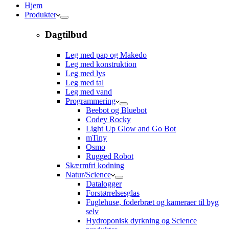
Hjem
Produkter
Dagtilbud
Leg med pap og Makedo
Leg med konstruktion
Leg med lys
Leg med tal
Leg med vand
Programmering
Beebot og Bluebot
Codey Rocky
Light Up Glow and Go Bot
mTiny
Osmo
Rugged Robot
Skærmfri kodning
Natur/Science
Datalogger
Forstørrelsesglas
Fuglehuse, foderbræt og kameraer til byg
selv
Hydroponisk dyrkning og Science