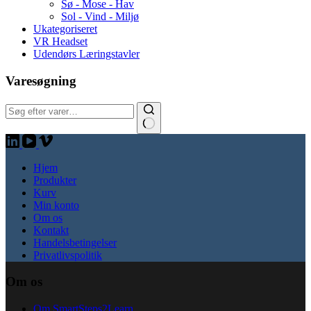
Sø - Mose - Hav
Sol - Vind - Miljø
Ukategoriseret
VR Headset
Udendørs Læringstavler
Varesøgning
Søg:
Hjem
Produkter
Kurv
Min konto
Om os
Kontakt
Handelsbetingelser
Privatlivspolitik
Om os
Om SmartSteps2Learn