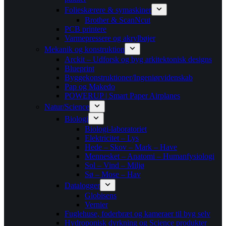
Folieskærere & symaskiner
Brother & ScanNcut
PCB printere
Varmepressere og akrylbøjer
Mekanik og konstruktion
Arckit – Udforsk og byg arkitektonisk designs
Blueprint
Byggekonstruktioner/Ingeniørvidenskab
Pap og Makedo
POWERUP | Smart Paper Airplanes
Natur/Science
Biologi
Biologi-laboratoriet
Elektricitet – Lys
Hede – Skov – Mark – Have
Mennesket – Anatomi – Humanfysiologi
Sol – Vind – Miljø
Sø – Mose – Hav
Datalogger
Globisens
Vernier
Fuglehuse, foderbræt og kameraer til byg selv
Hydroponisk dyrkning og Science produkter