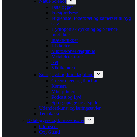
Natur/Science
Datalogger
Forstørrelsesglas
Fuglehuse, foderbræt og kameraer til byg
selv
Hydroponisk dyrkning og Science
produkter
Insektkrukker
Kikkerter
Mikroskoper dagtilbud
Metal detektorer
Net
Vildtkamera
Sprog, lyd og film dagtilbud
Greenscreen og tilbehør
Kamera
Mini printere
Podcast og Lyd
Sprog,optage og afspille
Udendørskunst og læringstavler
Temakasser
Dataloggere og klimasensorer
Globisens
OxyGuard