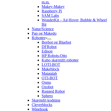
m.m.
Makey-Makey
Raspberry Pi
SAM Labs
WonderKit – Air,Hover, Bubble & Wheel
Bit
Natur/Science
Pap og Makedo
Robotter
Beebot og Bluebot
DFRobot
Edison
HP Robots-Otto
Kubo skærmfri robotter
LOTI-BOT
Makeblock
Matatalab
OTI-BOT
Osmo
Ozobot
Rugged Robot
Sphero
Skærmfri kodning
Cleverblocks
Wipebook