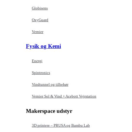
Globisens
OxyGuard
Vernier
Fysik og Kemi
Energi
Spintronics
Vindtunnel og tilbehør
Vernier Sol & Vind + Acebott Vejrstation
Makerspace udstyr
3D printere – PRUSA og Bambu Lab