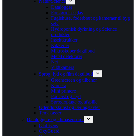
Natur/Science
Datalogger
Forstørrelsesglas
Fuglehuse, foderbræt og kameraer til byg
selv
Hydroponisk dyrkning og Science
produkter
Insektkrukker
Kikkerter
Mikroskoper dagtilbud
Metal detektorer
Net
Vildtkamera
Sprog, lyd og film dagtilbud
Greenscreen og tilbehør
Kamera
Mini printere
Podcast og Lyd
Sprog,optage og afspille
Udendørskunst og læringstavler
Temakasser
Dataloggere og klimasensorer
Globisens
OxyGuard