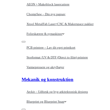
AEON + Makeblock lasercuttere
ChompSaw – Din nye papsav
Xtool MetalFab Laser+CNC & Makerspace pakker
Folieskærere & symaskiner
PCB printere – Lav dit eget printkort
Storformat /UV & DTF (Direct to film) printere
Varmepressere og akrylbøjer
Mekanik og konstruktion
Arckit – Udforsk og byg arkitektonisk designs
Blueprint og Blueprint Snap