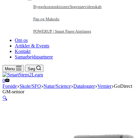
Byggekonstruktioner/Ingeniørvidenskab
Pap og Makedo
POWERUP | Smart Paper Airplanes
Om os
Artikler & Events
Kontakt
Samarbejdspartnere
Menu
Søg
Indkøbskurv
0
Forside
Skole/SFO
Natur/Science
Datalogger
Vernier
GoDirect
GM-sensor
🔍