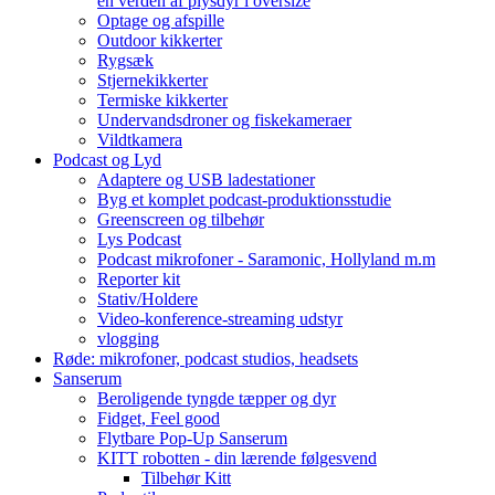
en verden af plysdyr i oversize
Optage og afspille
Outdoor kikkerter
Rygsæk
Stjernekikkerter
Termiske kikkerter
Undervandsdroner og fiskekameraer
Vildtkamera
Podcast og Lyd
Adaptere og USB ladestationer
Byg et komplet podcast-produktionsstudie
Greenscreen og tilbehør
Lys Podcast
Podcast mikrofoner - Saramonic, Hollyland m.m
Reporter kit
Stativ/Holdere
Video-konference-streaming udstyr
vlogging
Røde: mikrofoner, podcast studios, headsets
Sanserum
Beroligende tyngde tæpper og dyr
Fidget, Feel good
Flytbare Pop-Up Sanserum
KITT robotten - din lærende følgesvend
Tilbehør Kitt