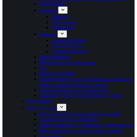
Insektkrukker
Kameraer
Kamera
Mini printere
Vildtkamera
Kikkerter
Outdoor kikkerter
Stjernekikkerter
Termiske kikkerter
Metal detektorer
Mikroskoper og Snakescopes
Net
Optage og afspille
Observere myrer og lyt til flagermus og fugle og
mød en verden af plysdyr i oversize
Undervandsdroner og fiskekameraer
MiniOne Systems (Electrophoresis + PCR)
ORA Sphere
Podcast og Lyd
Byg et komplet podcast-produktionsstudie
Adaptere og USB ladestationer
Podcast mikrofoner – Saramonic, Hollyland m.m
Røde: mikrofoner, podcast studios, headsets
Lys Podcast