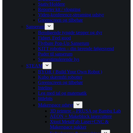
Stativ/Holdere
Reporter kit / vlogging
Video-konference-streaming udstyr
Greenscreen og tilbehør
Sanserum
Beroligende tyngde tæpper og dyr
Fidget, Feel good
Flytbare Pop-Up Sanserum
KITT robotten – din lærende følgesvend
Puder til sanserum
Sansestimulerende lys
STEAM
BYOR ( Build Your Own Robot )
Kubo skærmfri robotter
Greenscreen og tilbehør
Intelino
Leg med tal og matematik
littlebits
Makerspace udstyr
3D printere – PRUSA og Bambu Lab
AEON + Makeblock lasercuttere
Xtool MetalFab Laser+CNC &
Makerspace pakker