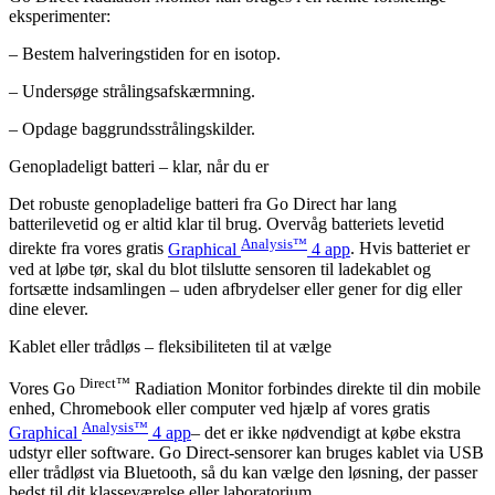
eksperimenter:
– Bestem halveringstiden for en isotop.
– Undersøge strålingsafskærmning.
– Opdage baggrundsstrålingskilder.
Genopladeligt batteri – klar, når du er
Det robuste genopladelige batteri fra Go Direct har lang
batterilevetid og er altid klar til brug. Overvåg batteriets levetid
Analysis™
direkte fra vores gratis
Graphical
4 app
. Hvis batteriet er
ved at løbe tør, skal du blot tilslutte sensoren til ladekablet og
fortsætte indsamlingen – uden afbrydelser eller gener for dig eller
dine elever.
Kablet eller trådløs – fleksibiliteten til at vælge
Direct™
Vores Go
Radiation Monitor forbindes direkte til din mobile
enhed, Chromebook eller computer ved hjælp af vores gratis
Analysis™
Graphical
4 app
– det er ikke nødvendigt at købe ekstra
udstyr eller software. Go Direct-sensorer kan bruges kablet via USB
eller trådløst via Bluetooth, så du kan vælge den løsning, der passer
bedst til dit klasseværelse eller laboratorium.