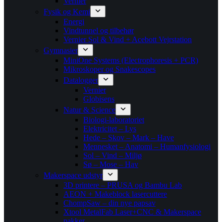
Vernier
Fysik og Kemi
Energi
Vindtunnel og tilbehør
Vernier Sol & Vind + Acebott Vejrstation
Gymnasier
MiniOne Systems (Electrophoresis + PCR)
Mikroskoper og Snakescopes
Datalogger
Vernier
Globisens
Natur & Science
Biologi-laboratoriet
Elektricitet – Lys
Hede – Skov – Mark – Have
Mennesket – Anatomi – Humanfysiologi
Sol – Vind – Miljø
Sø – Mose – Hav
Makerspace udstyr
3D printere – PRUSA og Bambu Lab
AEON + Makeblock lasercuttere
ChompSaw – din nye papsav
Xtool MetalFab Laser+CNC & Makerspace
pakker