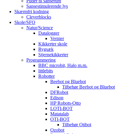
Puder til sanserum
Sansestimulerende lys
Skærmfri kodning
Cleverblocks
Skole/SFO
Natur/Science
Datalogger
Vernier
Kikkerter skole
Rygsæk
Stjernekikkerter
Programmering
BBC microbit, Halo m.m.
littlebits
Robotter
Beebot og Bluebot
Tilbehør Beebot og Bluebot
DFRobot
Edison
HP Robots-Otto
LOTI-BOT
Matatalab
OTI-BOT
Tilbehør Otibot
Ozobot