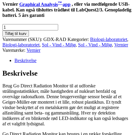
™
Vernier
Graphical Analysis
app
, eller via medfølgende USB-
kabel. Kan også tilsluttes trådløst til LabQuest2/3. Genopladelig
batteri. 5 års garanti
GoDirect
GM-
Tilføj til kurv
sensor
Varenummer (SKU):
GDX-RAD
Kategorier:
Biologi-laboratoriet
,
antal
Biologi-laboratoriet
,
Sol - Vind - Miljø
,
Sol - Vind - Miljø
,
Vernier
Varemærke:
Vernier
Beskrivelse
Beskrivelse
Brug Go Direct Radiation Monitor til at udforske
strålingsstatistikker, måle hastigheden af nukleart henfald og
overvåge radonafkom. Denne brugervenlige sensor består af et
Geiger-Müller-rør monteret i et lille, robust plastikhus. Et tyndt
vindue beskyttet af en metalskærm gør det muligt at registrere
alfastråling samt beta- og gammastråling. Hver ny detektion
indikeres af en blinkende rød LED-indikator og kan også ledsages
af et valgfrit lydsignal.
Go Direct Radiation Monitor kan bruges i en række forskellige