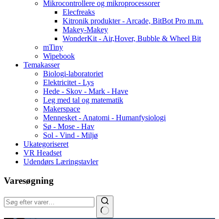
Mikrocontrollere og mikroprocessorer
Elecfreaks
Kitronik produkter - Arcade, BitBot Pro m.m.
Makey-Makey
WonderKit - Air,Hover, Bubble & Wheel Bit
mTiny
Wipebook
Temakasser
Biologi-laboratoriet
Elektricitet - Lys
Hede - Skov - Mark - Have
Leg med tal og matematik
Makerspace
Mennesket - Anatomi - Humanfysiologi
Sø - Mose - Hav
Sol - Vind - Miljø
Ukategoriseret
VR Headset
Udendørs Læringstavler
Varesøgning
Søg: