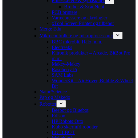
Folieskærere & symaskiner
Brother & ScanNcut
PCB printere
Varmepressere og akrylbøjer
xTool Screen Printer og tilbehør
Merge Edu
Mikrocontrollere og mikroprocessorer
BBC microbit, Halo m.m.
Elecfreaks
Kitronik produkter – Arcade, BitBot Pro
m.m.
Makey-Makey
Raspberry Pi
SAM Labs
WonderKit – Air,Hover, Bubble & Wheel
Bit
Natur/Science
Pap og Makedo
Robotter
Beebot og Bluebot
Edison
HP Robots-Otto
Kubo skærmfri robotter
LOTI-BOT
Makeblock