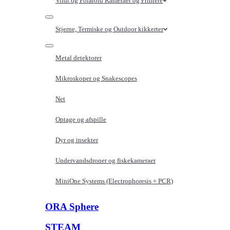
Vildt og Polaroid Kameraer og Printere
Stjerne, Termiske og Outdoor kikkerter
Metal detektorer
Mikroskoper og Snakescopes
Net
Optage og afspille
Dyr og insekter
Undervandsdroner og fiskekameraer
MiniOne Systems (Electrophoresis + PCR)
ORA Sphere
STEAM