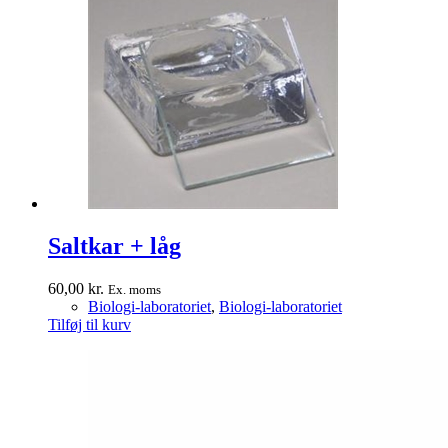
Saltkar + låg
60,00
kr.
Ex. moms
Biologi-laboratoriet
,
Biologi-laboratoriet
Tilføj til kurv