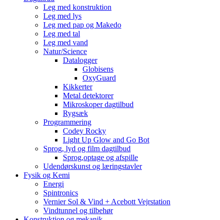
Leg med konstruktion
Leg med lys
Leg med pap og Makedo
Leg med tal
Leg med vand
Natur/Science
Datalogger
Globisens
OxyGuard
Kikkerter
Metal detektorer
Mikroskoper dagtilbud
Rygsæk
Programmering
Codey Rocky
Light Up Glow and Go Bot
Sprog, lyd og film dagtilbud
Sprog,optage og afspille
Udendørskunst og læringstavler
Fysik og Kemi
Energi
Spintronics
Vernier Sol & Vind + Acebott Vejrstation
Vindtunnel og tilbehør
Konstruktion og mekanik