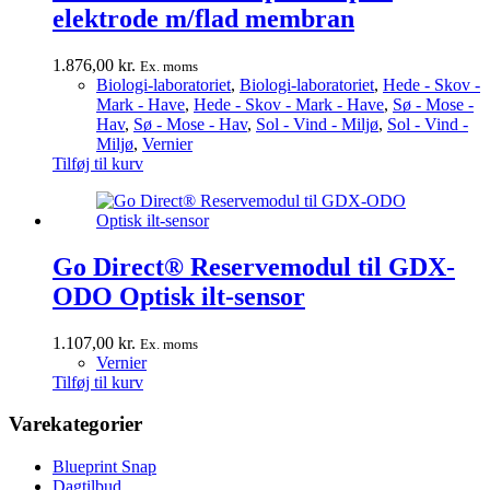
elektrode m/flad membran
1.876,00
kr.
Ex. moms
Biologi-laboratoriet
,
Biologi-laboratoriet
,
Hede - Skov -
Mark - Have
,
Hede - Skov - Mark - Have
,
Sø - Mose -
Hav
,
Sø - Mose - Hav
,
Sol - Vind - Miljø
,
Sol - Vind -
Miljø
,
Vernier
Tilføj til kurv
Go Direct® Reservemodul til GDX-
ODO Optisk ilt-sensor
1.107,00
kr.
Ex. moms
Vernier
Tilføj til kurv
Varekategorier
Blueprint Snap
Dagtilbud