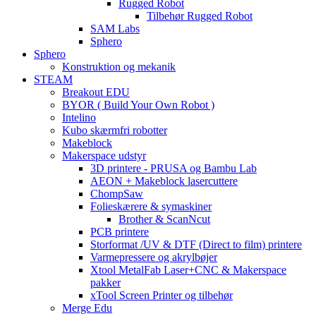
Rugged Robot
Tilbehør Rugged Robot
SAM Labs
Sphero
Sphero
Konstruktion og mekanik
STEAM
Breakout EDU
BYOR ( Build Your Own Robot )
Intelino
Kubo skærmfri robotter
Makeblock
Makerspace udstyr
3D printere - PRUSA og Bambu Lab
AEON + Makeblock lasercuttere
ChompSaw
Folieskærere & symaskiner
Brother & ScanNcut
PCB printere
Storformat /UV & DTF (Direct to film) printere
Varmepressere og akrylbøjer
Xtool MetalFab Laser+CNC & Makerspace
pakker
xTool Screen Printer og tilbehør
Merge Edu