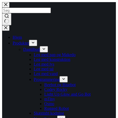
Fortsæt
til
indhold
Ingen
resultater
Hjem
Produkter
Dagtilbud
Leg med pap og Makedo
Leg med konstruktion
Leg med lys
Leg med tal
Leg med vand
Programmering
Beebot og Bluebot
Codey Rocky
Light Up Glow and Go Bot
mTiny
Osmo
Rugged Robot
Skærmfri kodning