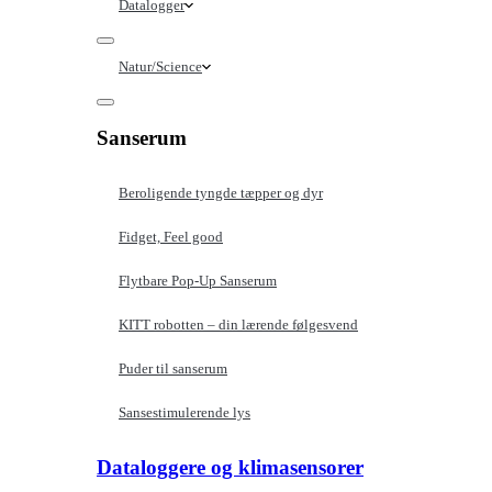
Datalogger
Natur/Science
Sanserum
Beroligende tyngde tæpper og dyr
Fidget, Feel good
Flytbare Pop-Up Sanserum
KITT robotten – din lærende følgesvend
Puder til sanserum
Sansestimulerende lys
Dataloggere og klimasensorer