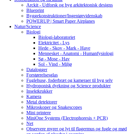
Arckit - Udforsk og byg arkitektonisk designs
Blueprint
Byggekonstruktioner/Ingeniørvidenskab
POWERUP | Smart Paper Airplanes
Natur/Science
Biologi
Biologi-laboratoriet
Elektricitet - Lys
Hede - Skov - Mark - Have
Mennesket - Anatomi - Humanfysiologi
Sø - Mose - Hav
Sol - Vind - Miljø
Datalogger
Forstørrelsesglas
Fuglehuse, foderbræt og kameraer til byg selv
Hydroponisk dyrkning og Science produkter
Insektkrukker
Kamera
Metal detektorer
Mikroskoper og Snakescopes
Mini printere
MiniOne Systems (Electrophoresis + PCR)
Net
Observere myrer og lyt til flagermus og fugle og mød