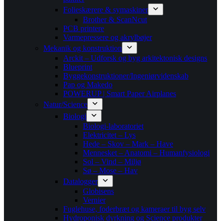
Folieskærere & symaskiner
Brother & ScanNcut
PCB printere
Varmepressere og akrylbøjer
Mekanik og konstruktion
Arckit – Udforsk og byg arkitektonisk designs
Blueprint
Byggekonstruktioner/Ingeniørvidenskab
Pap og Makedo
POWERUP | Smart Paper Airplanes
Natur/Science
Biologi
Biologi-laboratoriet
Elektricitet – Lys
Hede – Skov – Mark – Have
Mennesket – Anatomi – Humanfysiologi
Sol – Vind – Miljø
Sø – Mose – Hav
Datalogger
Globisens
Vernier
Fuglehuse, foderbræt og kameraer til byg selv
Hydroponisk dyrkning og Science produkter