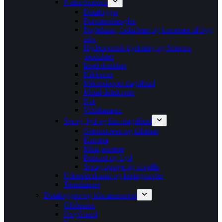
Natur/Science
Datalogger
Forstørrelsesglas
Fuglehuse, foderbræt og kameraer til byg
selv
Hydroponisk dyrkning og Science
produkter
Insektkrukker
Kikkerter
Mikroskoper dagtilbud
Metal detektorer
Net
Vildtkamera
Sprog, lyd og film dagtilbud
Greenscreen og tilbehør
Kamera
Mini printere
Podcast og Lyd
Sprog,optage og afspille
Udendørskunst og læringstavler
Temakasser
Dataloggere og klimasensorer
Globisens
OxyGuard