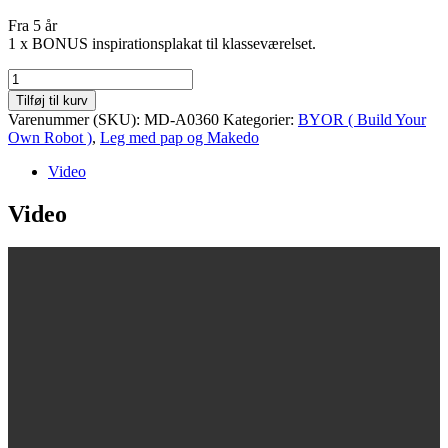
Fra 5 år
1 x BONUS inspirationsplakat til klasseværelset.
Makedo
INVENT
Tilføj til kurv
sæt
Varenummer (SKU):
MD-A0360
Kategorier:
BYOR ( Build Your
antal
Own Robot )
,
Leg med pap og Makedo
Video
Video