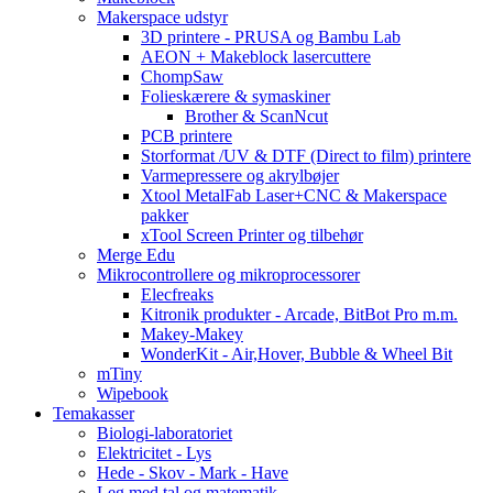
Makerspace udstyr
3D printere - PRUSA og Bambu Lab
AEON + Makeblock lasercuttere
ChompSaw
Folieskærere & symaskiner
Brother & ScanNcut
PCB printere
Storformat /UV & DTF (Direct to film) printere
Varmepressere og akrylbøjer
Xtool MetalFab Laser+CNC & Makerspace
pakker
xTool Screen Printer og tilbehør
Merge Edu
Mikrocontrollere og mikroprocessorer
Elecfreaks
Kitronik produkter - Arcade, BitBot Pro m.m.
Makey-Makey
WonderKit - Air,Hover, Bubble & Wheel Bit
mTiny
Wipebook
Temakasser
Biologi-laboratoriet
Elektricitet - Lys
Hede - Skov - Mark - Have
Leg med tal og matematik