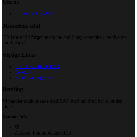
Om os
Om SmartSteps2Learn
Månedens citat
“Tell me and I forget, teach me and I may remember, involve me
and I learn.”
Vigtige Links
Privatlivspolitik/GDPR
Cookies
Handelsbetingelser
Betaling
Vi handler udelukkende med EAN med mindre I har en anden
aftale.
Kontakt Info
Adresse:
Pontoppidansvej 33