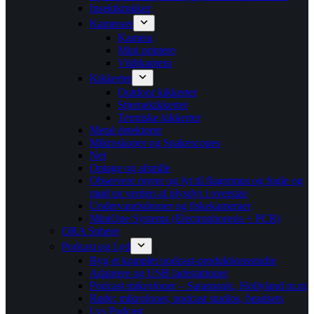
Insektkrukker
Kameraer
Kamera
Mini printere
Vildtkamera
Kikkerter
Outdoor kikkerter
Stjernekikkerter
Termiske kikkerter
Metal detektorer
Mikroskoper og Snakescopes
Net
Optage og afspille
Observere myrer og lyt til flagermus og fugle og
mød en verden af plysdyr i oversize
Undervandsdroner og fiskekameraer
MiniOne Systems (Electrophoresis + PCR)
ORA Sphere
Podcast og Lyd
Byg et komplet podcast-produktionsstudie
Adaptere og USB ladestationer
Podcast mikrofoner – Saramonic, Hollyland m.m
Røde: mikrofoner, podcast studios, headsets
Lys Podcast