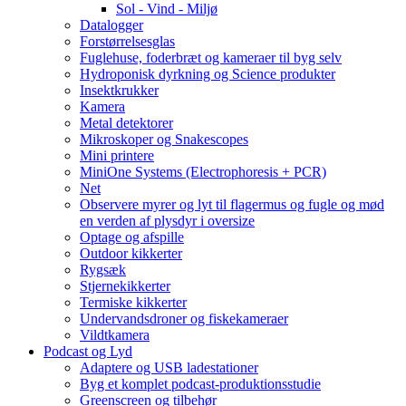
Sol - Vind - Miljø
Datalogger
Forstørrelsesglas
Fuglehuse, foderbræt og kameraer til byg selv
Hydroponisk dyrkning og Science produkter
Insektkrukker
Kamera
Metal detektorer
Mikroskoper og Snakescopes
Mini printere
MiniOne Systems (Electrophoresis + PCR)
Net
Observere myrer og lyt til flagermus og fugle og mød
en verden af plysdyr i oversize
Optage og afspille
Outdoor kikkerter
Rygsæk
Stjernekikkerter
Termiske kikkerter
Undervandsdroner og fiskekameraer
Vildtkamera
Podcast og Lyd
Adaptere og USB ladestationer
Byg et komplet podcast-produktionsstudie
Greenscreen og tilbehør