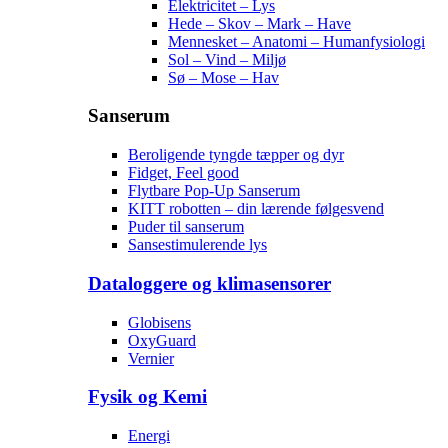
Elektricitet – Lys
Hede – Skov – Mark – Have
Mennesket – Anatomi – Humanfysiologi
Sol – Vind – Miljø
Sø – Mose – Hav
Sanserum
Beroligende tyngde tæpper og dyr
Fidget, Feel good
Flytbare Pop-Up Sanserum
KITT robotten – din lærende følgesvend
Puder til sanserum
Sansestimulerende lys
Dataloggere og klimasensorer
Globisens
OxyGuard
Vernier
Fysik og Kemi
Energi