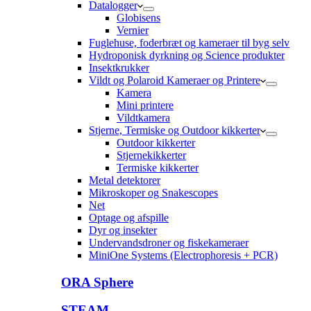
Datalogger
Globisens
Vernier
Fuglehuse, foderbræt og kameraer til byg selv
Hydroponisk dyrkning og Science produkter
Insektkrukker
Vildt og Polaroid Kameraer og Printere
Kamera
Mini printere
Vildtkamera
Stjerne, Termiske og Outdoor kikkerter
Outdoor kikkerter
Stjernekikkerter
Termiske kikkerter
Metal detektorer
Mikroskoper og Snakescopes
Net
Optage og afspille
Dyr og insekter
Undervandsdroner og fiskekameraer
MiniOne Systems (Electrophoresis + PCR)
ORA Sphere
STEAM