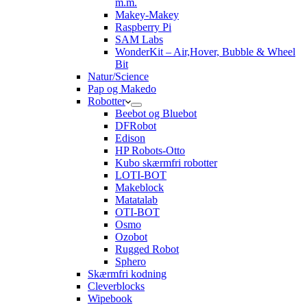
m.m.
Makey-Makey
Raspberry Pi
SAM Labs
WonderKit – Air,Hover, Bubble & Wheel
Bit
Natur/Science
Pap og Makedo
Robotter
Beebot og Bluebot
DFRobot
Edison
HP Robots-Otto
Kubo skærmfri robotter
LOTI-BOT
Makeblock
Matatalab
OTI-BOT
Osmo
Ozobot
Rugged Robot
Sphero
Skærmfri kodning
Cleverblocks
Wipebook