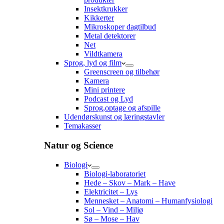
Insektkrukker
Kikkerter
Mikroskoper dagtilbud
Metal detektorer
Net
Vildtkamera
Sprog, lyd og film
Greenscreen og tilbehør
Kamera
Mini printere
Podcast og Lyd
Sprog,optage og afspille
Udendørskunst og læringstavler
Temakasser
Natur og Science
Biologi
Biologi-laboratoriet
Hede – Skov – Mark – Have
Elektricitet – Lys
Mennesket – Anatomi – Humanfysiologi
Sol – Vind – Miljø
Sø – Mose – Hav