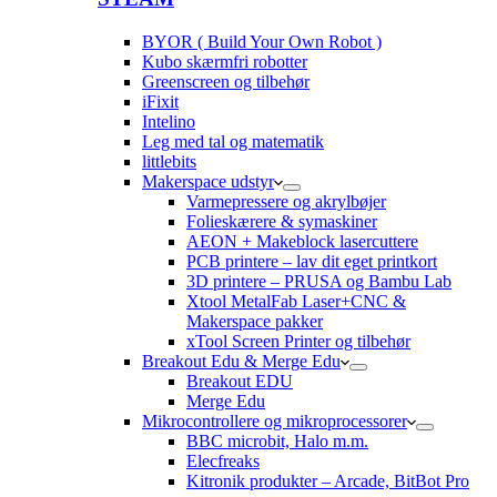
BYOR ( Build Your Own Robot )
Kubo skærmfri robotter
Greenscreen og tilbehør
iFixit
Intelino
Leg med tal og matematik
littlebits
Makerspace udstyr
Varmepressere og akrylbøjer
Folieskærere & symaskiner
AEON + Makeblock lasercuttere
PCB printere – lav dit eget printkort
3D printere – PRUSA og Bambu Lab
Xtool MetalFab Laser+CNC &
Makerspace pakker
xTool Screen Printer og tilbehør
Breakout Edu & Merge Edu
Breakout EDU
Merge Edu
Mikrocontrollere og mikroprocessorer
BBC microbit, Halo m.m.
Elecfreaks
Kitronik produkter – Arcade, BitBot Pro