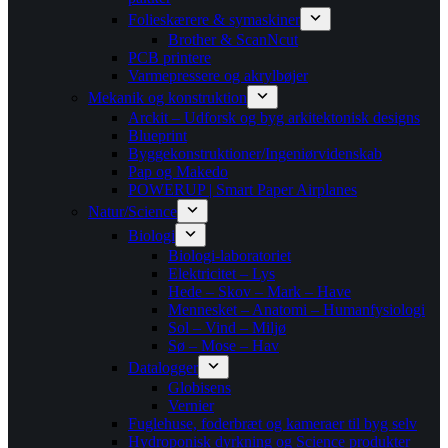
Folieskærere & symaskiner
Brother & ScanNcut
PCB printere
Varmepressere og akrylbøjer
Mekanik og konstruktion
Arckit – Udforsk og byg arkitektonisk designs
Blueprint
Byggekonstruktioner/Ingeniørvidenskab
Pap og Makedo
POWERUP | Smart Paper Airplanes
Natur/Science
Biologi
Biologi-laboratoriet
Elektricitet – Lys
Hede – Skov – Mark – Have
Mennesket – Anatomi – Humanfysiologi
Sol – Vind – Miljø
Sø – Mose – Hav
Datalogger
Globisens
Vernier
Fuglehuse, foderbræt og kameraer til byg selv
Hydroponisk dyrkning og Science produkter