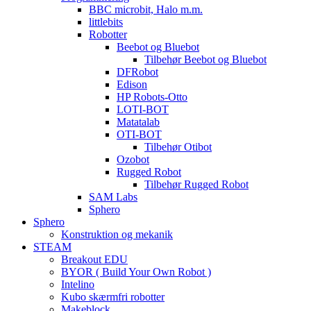
BBC microbit, Halo m.m.
littlebits
Robotter
Beebot og Bluebot
Tilbehør Beebot og Bluebot
DFRobot
Edison
HP Robots-Otto
LOTI-BOT
Matatalab
OTI-BOT
Tilbehør Otibot
Ozobot
Rugged Robot
Tilbehør Rugged Robot
SAM Labs
Sphero
Sphero
Konstruktion og mekanik
STEAM
Breakout EDU
BYOR ( Build Your Own Robot )
Intelino
Kubo skærmfri robotter
Makeblock