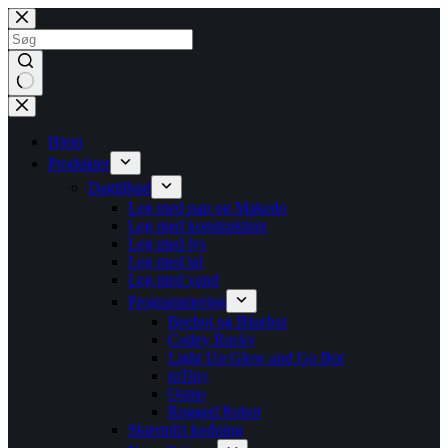
Fortsæt
til
indhold
Ingen
resultater
Hjem
Produkter
Dagtilbud
Leg med pap og Makedo
Leg med konstruktion
Leg med lys
Leg med tal
Leg med vand
Programmering
Beebot og Bluebot
Codey Rocky
Light Up Glow and Go Bot
mTiny
Osmo
Rugged Robot
Skærmfri kodning