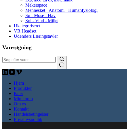
Makerspace
Mennesket - Anatomi - Humanfysiologi
Sø - Mose - Hav
Sol - Vind - Miljø
Ukategoriseret
VR Headset
Udendørs Læringstavler
Varesøgning
Søg:
Hjem
Produkter
Kurv
Min konto
Om os
Kontakt
Handelsbetingelser
Privatlivspolitik