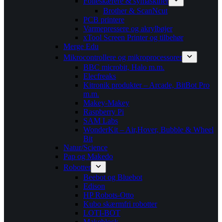
Folieskærere & symaskiner
Brother & ScanNcut
PCB printere
Varmepressere og akrylbøjer
xTool Screen Printer og tilbehør
Merge Edu
Mikrocontrollere og mikroprocessorer
BBC microbit, Halo m.m.
Elecfreaks
Kitronik produkter – Arcade, BitBot Pro
m.m.
Makey-Makey
Raspberry Pi
SAM Labs
WonderKit – Air,Hover, Bubble & Wheel
Bit
Natur/Science
Pap og Makedo
Robotter
Beebot og Bluebot
Edison
HP Robots-Otto
Kubo skærmfri robotter
LOTI-BOT
Makeblock