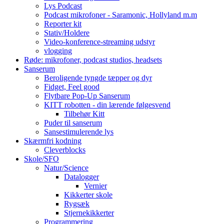
Lys Podcast
Podcast mikrofoner - Saramonic, Hollyland m.m
Reporter kit
Stativ/Holdere
Video-konference-streaming udstyr
vlogging
Røde: mikrofoner, podcast studios, headsets
Sanserum
Beroligende tyngde tæpper og dyr
Fidget, Feel good
Flytbare Pop-Up Sanserum
KITT robotten - din lærende følgesvend
Tilbehør Kitt
Puder til sanserum
Sansestimulerende lys
Skærmfri kodning
Cleverblocks
Skole/SFO
Natur/Science
Datalogger
Vernier
Kikkerter skole
Rygsæk
Stjernekikkerter
Programmering