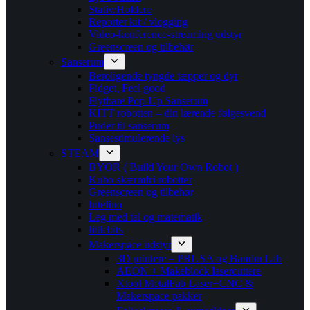
Stativ/Holdere
Reporter kit / vlogging
Video-konference-streaming udstyr
Greenscreen og tilbehør
Sanserum
Beroligende tyngde tæpper og dyr
Fidget, Feel good
Flytbare Pop-Up Sanserum
KITT robotten – din lærende følgesvend
Puder til sanserum
Sansestimulerende lys
STEAM
BYOR ( Build Your Own Robot )
Kubo skærmfri robotter
Greenscreen og tilbehør
Intelino
Leg med tal og matematik
littlebits
Makerspace udstyr
3D printere – PRUSA og Bambu Lab
AEON + Makeblock lasercuttere
Xtool MetalFab Laser+CNC &
Makerspace pakker