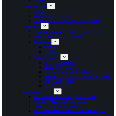
Vernier
Fysik og Kemi
Energi
Vindtunnel og tilbehør
Vernier Sol & Vind + Acebott Vejrstation
Gymnasier
MiniOne Systems (Electrophoresis + PCR)
Mikroskoper og Snakescopes
Datalogger
Vernier
Globisens
Natur & Science
Biologi-laboratoriet
Elektricitet – Lys
Hede – Skov – Mark – Have
Mennesket – Anatomi – Humanfysiologi
Sol – Vind – Miljø
Sø – Mose – Hav
Makerspace udstyr
3D printere – PRUSA og Bambu Lab
AEON + Makeblock lasercuttere
ChompSaw – din nye papsav
Xtool MetalFab Laser+CNC & Makerspace
pakker