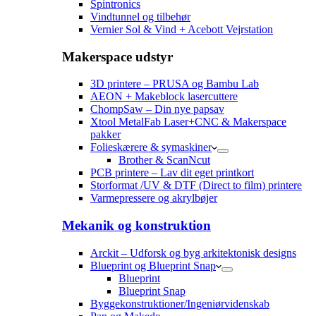
Spintronics
Vindtunnel og tilbehør
Vernier Sol & Vind + Acebott Vejrstation
Makerspace udstyr
3D printere – PRUSA og Bambu Lab
AEON + Makeblock lasercuttere
ChompSaw – Din nye papsav
Xtool MetalFab Laser+CNC & Makerspace
pakker
Folieskærere & symaskiner
Brother & ScanNcut
PCB printere – Lav dit eget printkort
Storformat /UV & DTF (Direct to film) printere
Varmepressere og akrylbøjer
Mekanik og konstruktion
Arckit – Udforsk og byg arkitektonisk designs
Blueprint og Blueprint Snap
Blueprint
Blueprint Snap
Byggekonstruktioner/Ingeniørvidenskab