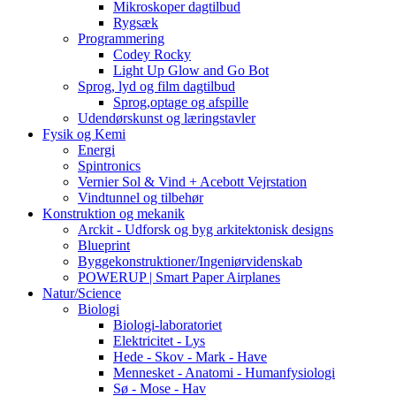
Mikroskoper dagtilbud
Rygsæk
Programmering
Codey Rocky
Light Up Glow and Go Bot
Sprog, lyd og film dagtilbud
Sprog,optage og afspille
Udendørskunst og læringstavler
Fysik og Kemi
Energi
Spintronics
Vernier Sol & Vind + Acebott Vejrstation
Vindtunnel og tilbehør
Konstruktion og mekanik
Arckit - Udforsk og byg arkitektonisk designs
Blueprint
Byggekonstruktioner/Ingeniørvidenskab
POWERUP | Smart Paper Airplanes
Natur/Science
Biologi
Biologi-laboratoriet
Elektricitet - Lys
Hede - Skov - Mark - Have
Mennesket - Anatomi - Humanfysiologi
Sø - Mose - Hav