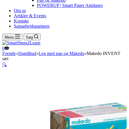
Pap og Makedo
POWERUP | Smart Paper Airplanes
Om os
Artikler & Events
Kontakt
Samarbejdspartnere
Menu
Søg
Indkøbskurv
0
Forside
Dagtilbud
Leg med pap og Makedo
Makedo INVENT
sæt
🔍