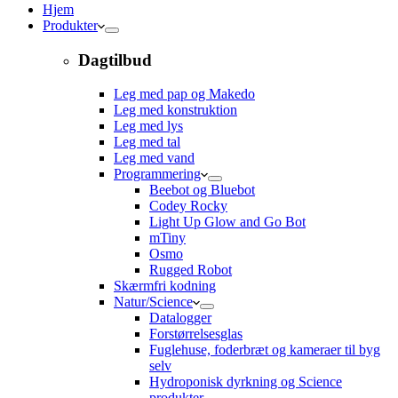
Hjem
Produkter
Dagtilbud
Leg med pap og Makedo
Leg med konstruktion
Leg med lys
Leg med tal
Leg med vand
Programmering
Beebot og Bluebot
Codey Rocky
Light Up Glow and Go Bot
mTiny
Osmo
Rugged Robot
Skærmfri kodning
Natur/Science
Datalogger
Forstørrelsesglas
Fuglehuse, foderbræt og kameraer til byg
selv
Hydroponisk dyrkning og Science
produkter