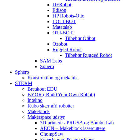
DFRobot
Edison
HP Robots-Otto
LOTI-BOT
Matatalab
OTI-BOT
Tilbehør Otibot
Ozobot
Rugged Robot
Tilbehør Rugged Robot
SAM Labs
Sphero
Sphero
Konstruktion og mekanik
STEAM
Breakout EDU
BYOR ( Build Your Own Robot )
Intelino
Kubo skærmfri robotter
Makeblock
Makerspace udstyr
3D printere - PRUSA og Bambu Lab
AEON + Makeblock lasercuttere
ChompSaw
Folieskærere & symaskiner