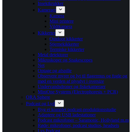
Insektkrukker
Kameraer
Kamera
Mini printere
Vildtkamera
Kikkerter
Outdoor kikkerter
Stjernekikkerter
Termiske kikkerter
Metal detektorer
Mikroskoper og Snakescopes
Net
Optage og afspille
Observere myrer og lyt til flagermus og fugle og
mød en verden af plysdyr i oversize
Undervandsdroner og fiskekameraer
MiniOne Systems (Electrophoresis + PCR)
ORA Sphere
Podcast og Lyd
Byg et komplet podcast-produktionsstudie
Adaptere og USB ladestationer
Podcast mikrofoner – Saramonic, Hollyland m.m
Røde: mikrofoner, podcast studios, headsets
Lys Podcast