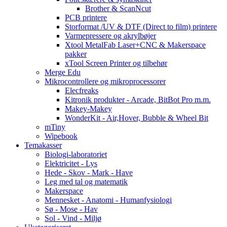
Brother & ScanNcut
PCB printere
Storformat /UV & DTF (Direct to film) printere
Varmepressere og akrylbøjer
Xtool MetalFab Laser+CNC & Makerspace
pakker
xTool Screen Printer og tilbehør
Merge Edu
Mikrocontrollere og mikroprocessorer
Elecfreaks
Kitronik produkter - Arcade, BitBot Pro m.m.
Makey-Makey
WonderKit - Air,Hover, Bubble & Wheel Bit
mTiny
Wipebook
Temakasser
Biologi-laboratoriet
Elektricitet - Lys
Hede - Skov - Mark - Have
Leg med tal og matematik
Makerspace
Mennesket - Anatomi - Humanfysiologi
Sø - Mose - Hav
Sol - Vind - Miljø