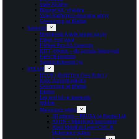
Stativ/Holdere
Reporter kit / vlogging
Video-konference-streaming udstyr
Greenscreen og tilbehør
Sanserum
Beroligende tyngde tæpper og dyr
Fidget, Feel good
Flytbare Pop-Up Sanserum
KITT robotten – din lærende følgesvend
Puder til sanserum
Sansestimulerende lys
STEAM
BYOR ( Build Your Own Robot )
Kubo skærmfri robotter
Greenscreen og tilbehør
Intelino
Leg med tal og matematik
littlebits
Makerspace udstyr
3D printere – PRUSA og Bambu Lab
AEON + Makeblock lasercuttere
Xtool MetalFab Laser+CNC &
Makerspace pakker