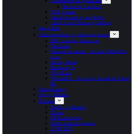
Folieskærere & symaskiner
Brother & ScanNcut
PCB printere
Varmepressere og akrylbøjer
xTool Screen Printer og tilbehør
Merge Edu
Mikrocontrollere og mikroprocessorer
BBC microbit, Halo m.m.
Elecfreaks
Kitronik produkter – Arcade, BitBot Pro
m.m.
Makey-Makey
Raspberry Pi
SAM Labs
WonderKit – Air,Hover, Bubble & Wheel
Bit
Natur/Science
Pap og Makedo
Robotter
Beebot og Bluebot
Edison
HP Robots-Otto
Kubo skærmfri robotter
LOTI-BOT
Makeblock