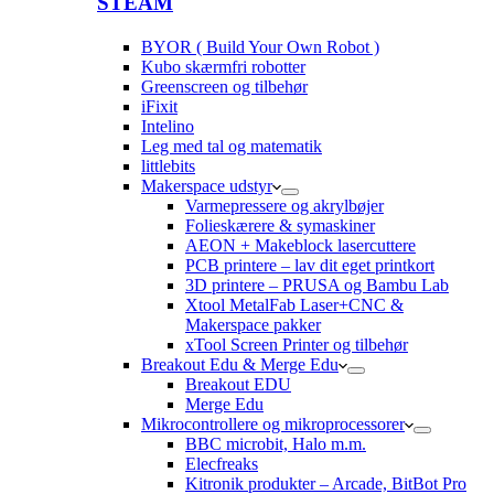
STEAM
BYOR ( Build Your Own Robot )
Kubo skærmfri robotter
Greenscreen og tilbehør
iFixit
Intelino
Leg med tal og matematik
littlebits
Makerspace udstyr
Varmepressere og akrylbøjer
Folieskærere & symaskiner
AEON + Makeblock lasercuttere
PCB printere – lav dit eget printkort
3D printere – PRUSA og Bambu Lab
Xtool MetalFab Laser+CNC &
Makerspace pakker
xTool Screen Printer og tilbehør
Breakout Edu & Merge Edu
Breakout EDU
Merge Edu
Mikrocontrollere og mikroprocessorer
BBC microbit, Halo m.m.
Elecfreaks
Kitronik produkter – Arcade, BitBot Pro