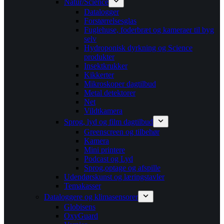
Natur/Science
Datalogger
Forstørrelsesglas
Fuglehuse, foderbræt og kameraer til byg
selv
Hydroponisk dyrkning og Science
produkter
Insektkrukker
Kikkerter
Mikroskoper dagtilbud
Metal detektorer
Net
Vildtkamera
Sprog, lyd og film dagtilbud
Greenscreen og tilbehør
Kamera
Mini printere
Podcast og Lyd
Sprog,optage og afspille
Udendørskunst og læringstavler
Temakasser
Dataloggere og klimasensorer
Globisens
OxyGuard