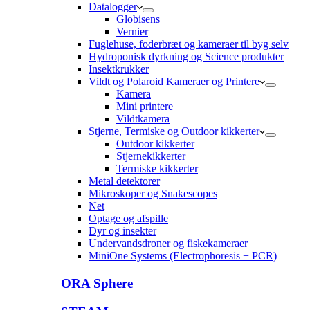
Datalogger
Globisens
Vernier
Fuglehuse, foderbræt og kameraer til byg selv
Hydroponisk dyrkning og Science produkter
Insektkrukker
Vildt og Polaroid Kameraer og Printere
Kamera
Mini printere
Vildtkamera
Stjerne, Termiske og Outdoor kikkerter
Outdoor kikkerter
Stjernekikkerter
Termiske kikkerter
Metal detektorer
Mikroskoper og Snakescopes
Net
Optage og afspille
Dyr og insekter
Undervandsdroner og fiskekameraer
MiniOne Systems (Electrophoresis + PCR)
ORA Sphere