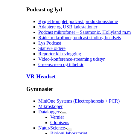
Podcast og lyd
Byg et komplet podcast-produktionsstudie
Adaptere og USB ladestationer
Podcast mikrofoner – Saramonic, Hollyland m.m
Røde: mikrofoner, podcast studios, headsets
Lys Podcast
Stativ/Holdere
Reporter kit / vlogging
Video-konference-streaming udstyr
Greenscreen og tilbehør
VR Headset
Gymnasier
MiniOne Systems (Electrophoresis + PCR)
Mikroskoper
Datalogger
Vernier
Globisens
Natur/Science
Biologi-laboratoriet