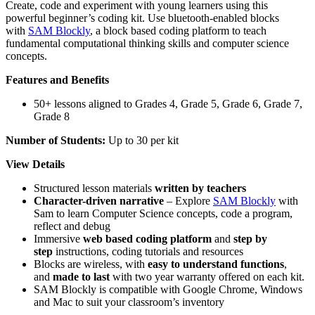
Create, code and experiment with young learners using this
powerful beginner’s coding kit. Use bluetooth-enabled blocks
with
SAM Blockly
, a block based coding platform to teach
fundamental computational thinking skills and computer science
concepts.
Features and Benefits
50+ lessons aligned to Grades 4, Grade 5, Grade 6, Grade 7,
Grade 8
Number of Students:
Up to 30 per kit
View Details
Structured lesson materials
written by teachers
Character-driven narrative
– Explore
SAM Blockly
with
Sam to learn Computer Science concepts, code a program,
reflect and debug
Immersive
web based coding platform
and
step by
step
instructions, coding tutorials and resources
Blocks are wireless, with
easy to understand functions
,
and
made to last
with two year warranty offered on each kit.
SAM Blockly is compatible with Google Chrome, Windows
and Mac to suit your classroom’s inventory