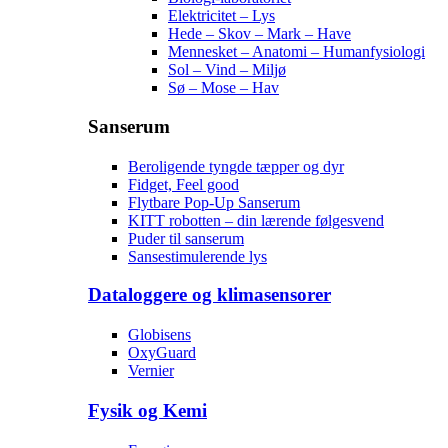
Elektricitet – Lys
Hede – Skov – Mark – Have
Mennesket – Anatomi – Humanfysiologi
Sol – Vind – Miljø
Sø – Mose – Hav
Sanserum
Beroligende tyngde tæpper og dyr
Fidget, Feel good
Flytbare Pop-Up Sanserum
KITT robotten – din lærende følgesvend
Puder til sanserum
Sansestimulerende lys
Dataloggere og klimasensorer
Globisens
OxyGuard
Vernier
Fysik og Kemi