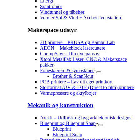
Energi
Spintronics
Vindtunnel og tilbehør
Vernier Sol & Vind + Acebott Vejrstation
Makerspace udstyr
3D printere – PRUSA og Bambu Lab
AEON + Makeblock lasercuttere
ChompSaw – Din nye papsav
Xtool MetalFab Laser+CNC & Makerspace
pakker
Folieskærere & symaskiner
Brother & ScanNcut
PCB printere – Lav dit eget printkort
Storformat /UV & DTF (Direct to film) printere
Varmepressere og akrylbøjer
Mekanik og konstruktion
Arckit – Udforsk og byg arkitektonisk designs
Blueprint og Blueprint Snap
Blueprint
Blueprint Snap