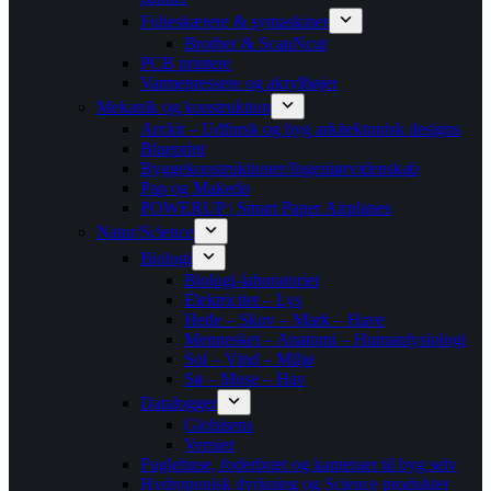
Folieskærere & symaskiner
Brother & ScanNcut
PCB printere
Varmepressere og akrylbøjer
Mekanik og konstruktion
Arckit – Udforsk og byg arkitektonisk designs
Blueprint
Byggekonstruktioner/Ingeniørvidenskab
Pap og Makedo
POWERUP | Smart Paper Airplanes
Natur/Science
Biologi
Biologi-laboratoriet
Elektricitet – Lys
Hede – Skov – Mark – Have
Mennesket – Anatomi – Humanfysiologi
Sol – Vind – Miljø
Sø – Mose – Hav
Datalogger
Globisens
Vernier
Fuglehuse, foderbræt og kameraer til byg selv
Hydroponisk dyrkning og Science produkter