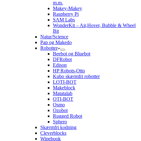
m.m.
Makey-Makey
Raspberry Pi
SAM Labs
WonderKit – Air,Hover, Bubble & Wheel
Bit
Natur/Science
Pap og Makedo
Robotter
Beebot og Bluebot
DFRobot
Edison
HP Robots-Otto
Kubo skærmfri robotter
LOTI-BOT
Makeblock
Matatalab
OTI-BOT
Osmo
Ozobot
Rugged Robot
Sphero
Skærmfri kodning
Cleverblocks
Wipebook