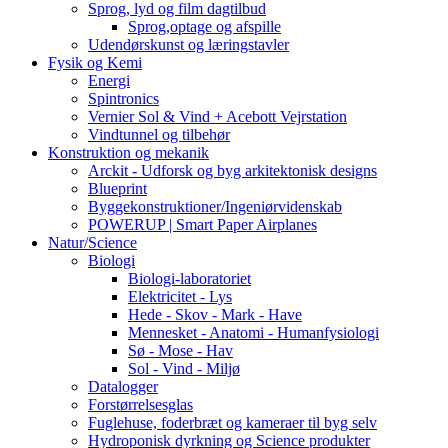
Sprog, lyd og film dagtilbud
Sprog,optage og afspille
Udendørskunst og læringstavler
Fysik og Kemi
Energi
Spintronics
Vernier Sol & Vind + Acebott Vejrstation
Vindtunnel og tilbehør
Konstruktion og mekanik
Arckit - Udforsk og byg arkitektonisk designs
Blueprint
Byggekonstruktioner/Ingeniørvidenskab
POWERUP | Smart Paper Airplanes
Natur/Science
Biologi
Biologi-laboratoriet
Elektricitet - Lys
Hede - Skov - Mark - Have
Mennesket - Anatomi - Humanfysiologi
Sø - Mose - Hav
Sol - Vind - Miljø
Datalogger
Forstørrelsesglas
Fuglehuse, foderbræt og kameraer til byg selv
Hydroponisk dyrkning og Science produkter