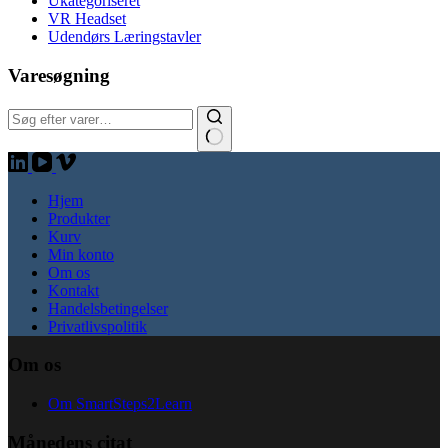
Ukategoriseret
VR Headset
Udendørs Læringstavler
Varesøgning
Søg:
Hjem
Produkter
Kurv
Min konto
Om os
Kontakt
Handelsbetingelser
Privatlivspolitik
Om os
Om SmartSteps2Learn
Månedens citat