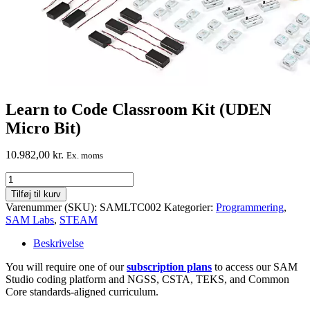
Learn to Code Classroom Kit (UDEN
Micro Bit)
10.982,00
kr.
Ex. moms
Learn
to
Tilføj til kurv
Code
Varenummer (SKU):
SAMLTC002
Kategorier:
Programmering
,
Classroom
SAM Labs
,
STEAM
Kit
(UDEN
Beskrivelse
Micro
Bit)
You will require one of our
subscription plans
to access our SAM
antal
Studio coding platform and NGSS, CSTA, TEKS, and Common
Core standards-aligned curriculum.