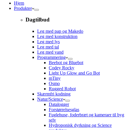
Hjem
Produkter
Dagtilbud
Leg med pap og Makedo
Leg med konstruktion
Leg med lys
Leg med tal
Leg med vand
Programmering
Beebot og Bluebot
Codey Rocky
Light Up Glow and Go Bot
mTiny
Osmo
Rugged Robot
Skærmfri kodning
Natur/Science
Datalogger
Forstørrelsesglas
Fuglehuse, foderbræt og kameraer til byg
selv
Hydroponisk dyrkning og Science