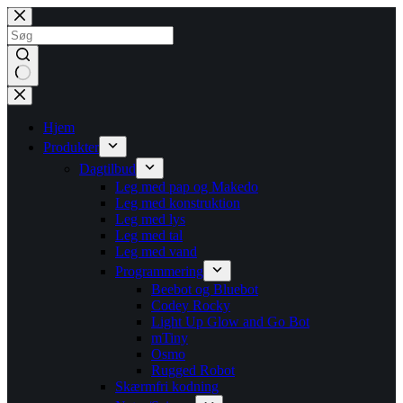
Fortsæt
til
indhold
Ingen
resultater
Hjem
Produkter
Dagtilbud
Leg med pap og Makedo
Leg med konstruktion
Leg med lys
Leg med tal
Leg med vand
Programmering
Beebot og Bluebot
Codey Rocky
Light Up Glow and Go Bot
mTiny
Osmo
Rugged Robot
Skærmfri kodning