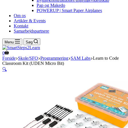
Byggekonstruktioner/Ingeniørvidenskab
Pap og Makedo
POWERUP | Smart Paper Airplanes
Om os
Artikler & Events
Kontakt
Samarbejdspartnere
Menu
Søg
Indkøbskurv
0
Forside
Skole/SFO
Programmering
SAM Labs
Learn to Code
Classroom Kit (UDEN Micro Bit)
🔍