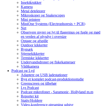
Insektkrukker
Kamera
Metal detektorer
Mikroskoper og Snakescopes
Mini printere
MiniOne Systems (Electrophoresis + PCR)
Net
Observere myrer og lyt til flagermus og fugle og mød
en verden af plysdyr i oversize
Optage og afspille
Outdoor kikkerter
Rygsæk
Stjernekikkerter
Termiske kikkerter
Undervandsdroner og fiskekameraer
Vildtkamera
Podcast og Lyd
Adaptere og USB ladestationer
Byg et komplet podcast-produktionsstudie
Greenscreen og tilbehør
Lys Podcast
Podcast mikrofoner - Saramonic, Hollyland m.m
Reporter kit
Stativ/Holdere
Video-konference-streaming udstyr