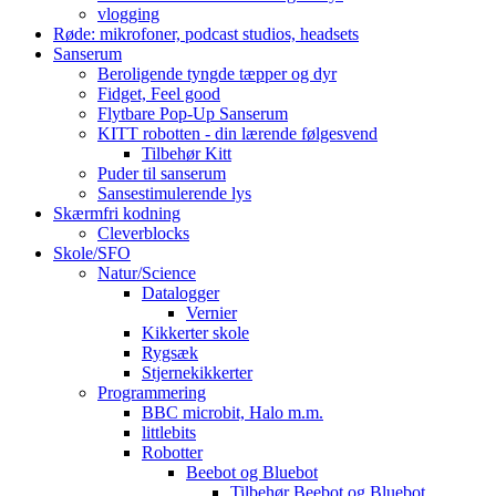
vlogging
Røde: mikrofoner, podcast studios, headsets
Sanserum
Beroligende tyngde tæpper og dyr
Fidget, Feel good
Flytbare Pop-Up Sanserum
KITT robotten - din lærende følgesvend
Tilbehør Kitt
Puder til sanserum
Sansestimulerende lys
Skærmfri kodning
Cleverblocks
Skole/SFO
Natur/Science
Datalogger
Vernier
Kikkerter skole
Rygsæk
Stjernekikkerter
Programmering
BBC microbit, Halo m.m.
littlebits
Robotter
Beebot og Bluebot
Tilbehør Beebot og Bluebot