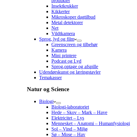
produkter
Insektkrukker
Kikkerter
Mikroskoper dagtilbud
Metal detektorer
Net
Vildtkamera
Sprog, lyd og film
Greenscreen og tilbehør
Kamera
Mini printere
Podcast og Lyd
Sprog,optage og afspille
Udendørskunst og læringstavler
Temakasser
Natur og Science
Biologi
Biologi-laboratoriet
Hede – Skov – Mark – Have
Elektricitet – Lys
Mennesket – Anatomi – Humanfysiologi
Sol – Vind – Miljø
Sø – Mose – Hav