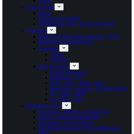
Vernier
Fysik og Kemi
Energi
Vindtunnel og tilbehør
Vernier Sol & Vind + Acebott Vejrstation
Gymnasier
MiniOne Systems (Electrophoresis + PCR)
Mikroskoper og Snakescopes
Datalogger
Vernier
Globisens
Natur & Science
Biologi-laboratoriet
Elektricitet – Lys
Hede – Skov – Mark – Have
Mennesket – Anatomi – Humanfysiologi
Sol – Vind – Miljø
Sø – Mose – Hav
Makerspace udstyr
3D printere – PRUSA og Bambu Lab
AEON + Makeblock lasercuttere
ChompSaw – din nye papsav
Xtool MetalFab Laser+CNC & Makerspace
pakker