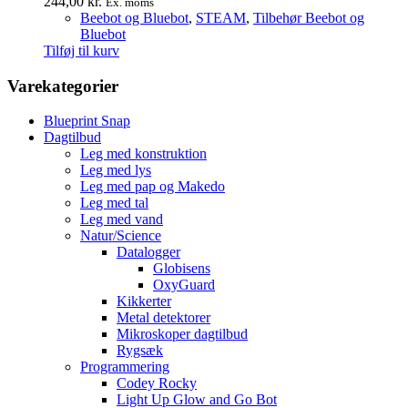
244,00
kr.
Ex. moms
Beebot og Bluebot
,
STEAM
,
Tilbehør Beebot og
Bluebot
Tilføj til kurv
Varekategorier
Blueprint Snap
Dagtilbud
Leg med konstruktion
Leg med lys
Leg med pap og Makedo
Leg med tal
Leg med vand
Natur/Science
Datalogger
Globisens
OxyGuard
Kikkerter
Metal detektorer
Mikroskoper dagtilbud
Rygsæk
Programmering
Codey Rocky
Light Up Glow and Go Bot