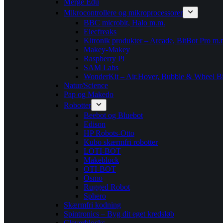
Merge Edu
Mikrocontrollere og mikroprocessorer
BBC microbit, Halo m.m.
Elecfreaks
Kitronik produkter – Arcade, BitBot Pro m.
Makey-Makey
Raspberry Pi
SAM Labs
WonderKit – Air,Hover, Bubble & Wheel Bi
Natur/Science
Pap og Makedo
Robotter
Beebot og Bluebot
Edison
HP Robots-Otto
Kubo skærmfri robotter
LOTI-BOT
Makeblock
OTI-BOT
Osmo
Rugged Robot
Sphero
Skærmfri kodning
Spintronics – Byg dit eget kredsløb
Cleverblocks