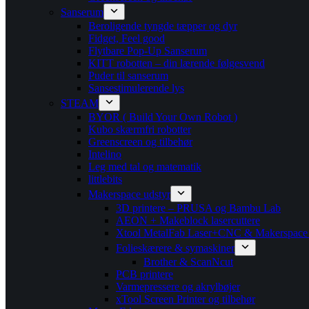
Sanserum
Beroligende tyngde tæpper og dyr
Fidget, Feel good
Flytbare Pop-Up Sanserum
KITT robotten – din lærende følgesvend
Puder til sanserum
Sansestimulerende lys
STEAM
BYOR ( Build Your Own Robot )
Kubo skærmfri robotter
Greenscreen og tilbehør
Intelino
Leg med tal og matematik
littlebits
Makerspace udstyr
3D printere – PRUSA og Bambu Lab
AEON + Makeblock lasercuttere
Xtool MetalFab Laser+CNC & Makerspace
Folieskærere & symaskiner
Brother & ScanNcut
PCB printere
Varmepressere og akrylbøjer
xTool Screen Printer og tilbehør