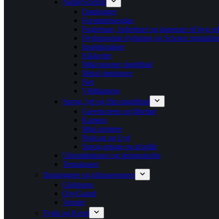
Natur/Science
Datalogger
Forstørrelsesglas
Fuglehuse, foderbræt og kameraer til byg se
Hydroponisk dyrkning og Science produkte
Insektkrukker
Kikkerter
Mikroskoper dagtilbud
Metal detektorer
Net
Vildtkamera
Sprog, lyd og film dagtilbud
Greenscreen og tilbehør
Kamera
Mini printere
Podcast og Lyd
Sprog,optage og afspille
Udendørskunst og læringstavler
Temakasser
Dataloggere og klimasensorer
Globisens
OxyGuard
Vernier
Fysik og Kemi