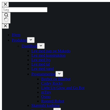
Fortsæt
til
indhold
Ingen
resultater
Hjem
Produkter
Dagtilbud
Leg med pap og Makedo
Leg med konstruktion
Leg med lys
Leg med tal
Leg med vand
Programmering
Beebot og Bluebot
Codey Rocky
Light Up Glow and Go Bot
mTiny
Osmo
Rugged Robot
Skærmfri kodning