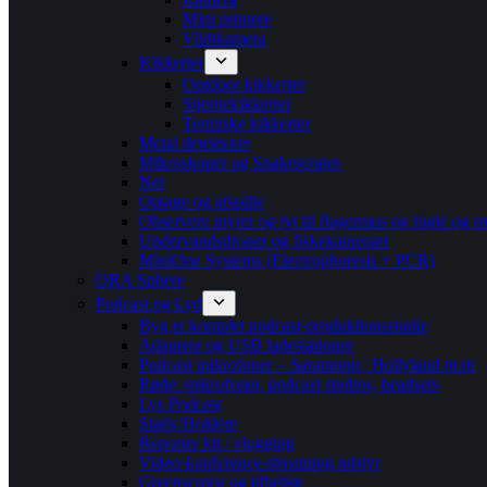
Mini printere
Vildtkamera
Kikkerter
Outdoor kikkerter
Stjernekikkerter
Termiske kikkerter
Metal detektorer
Mikroskoper og Snakescopes
Net
Optage og afspille
Observere myrer og lyt til flagermus og fugle og m
Undervandsdroner og fiskekameraer
MiniOne Systems (Electrophoresis + PCR)
ORA Sphere
Podcast og Lyd
Byg et komplet podcast-produktionsstudie
Adaptere og USB ladestationer
Podcast mikrofoner – Saramonic, Hollyland m.m
Røde: mikrofoner, podcast studios, headsets
Lys Podcast
Stativ/Holdere
Reporter kit / vlogging
Video-konference-streaming udstyr
Greenscreen og tilbehør