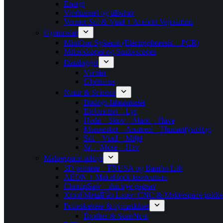
Energi
Vindtunnel og tilbehør
Vernier Sol & Vind + Acebott Vejrstation
Gymnasier
MiniOne Systems (Electrophoresis + PCR)
Mikroskoper og Snakescopes
Datalogger
Vernier
Globisens
Natur & Science
Biologi-laboratoriet
Elektricitet – Lys
Hede – Skov – Mark – Have
Mennesket – Anatomi – Humanfysiologi
Sol – Vind – Miljø
Sø – Mose – Hav
Makerspace udstyr
3D printere – PRUSA og Bambu Lab
AEON + Makeblock lasercuttere
ChompSaw – din nye papsav
Xtool MetalFab Laser+CNC & Makerspace pakke
Folieskærere & symaskiner
Brother & ScanNcut