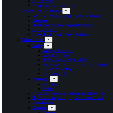
PCB printere
Varmepressere og akrylbøjer
Mekanik og konstruktion
Arckit – Udforsk og byg arkitektonisk designs
Blueprint
Byggekonstruktioner/Ingeniørvidenskab
Pap og Makedo
POWERUP | Smart Paper Airplanes
Natur/Science
Biologi
Biologi-laboratoriet
Elektricitet – Lys
Hede – Skov – Mark – Have
Mennesket – Anatomi – Humanfysiologi
Sol – Vind – Miljø
Sø – Mose – Hav
Datalogger
Globisens
Vernier
Fuglehuse, foderbræt og kameraer til byg selv
Hydroponisk dyrkning og Science produkter
Insektkrukker
Kameraer
Kamera