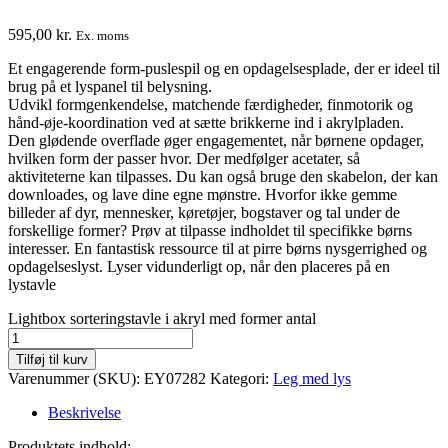
595,00
kr.
Ex. moms
Et engagerende form-puslespil og en opdagelsesplade, der er ideel til
brug på et lyspanel til belysning.
Udvikl formgenkendelse, matchende færdigheder, finmotorik og
hånd-øje-koordination ved at sætte brikkerne ind i akrylpladen.
Den glødende overflade øger engagementet, når børnene opdager,
hvilken form der passer hvor. Der medfølger acetater, så
aktiviteterne kan tilpasses. Du kan også bruge den skabelon, der kan
downloades, og lave dine egne mønstre. Hvorfor ikke gemme
billeder af dyr, mennesker, køretøjer, bogstaver og tal under de
forskellige former? Prøv at tilpasse indholdet til specifikke børns
interesser. En fantastisk ressource til at pirre børns nysgerrighed og
opdagelseslyst. Lyser vidunderligt op, når den placeres på en
lystavle
Lightbox sorteringstavle i akryl med former antal
Tilføj til kurv
Varenummer (SKU):
EY07282
Kategori:
Leg med lys
Beskrivelse
Produktets indhold: