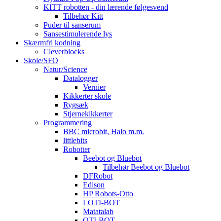
KITT robotten - din lærende følgesvend
Tilbehør Kitt
Puder til sanserum
Sansestimulerende lys
Skærmfri kodning
Cleverblocks
Skole/SFO
Natur/Science
Datalogger
Vernier
Kikkerter skole
Rygsæk
Stjernekikkerter
Programmering
BBC microbit, Halo m.m.
littlebits
Robotter
Beebot og Bluebot
Tilbehør Beebot og Bluebot
DFRobot
Edison
HP Robots-Otto
LOTI-BOT
Matatalab
OTI-BOT