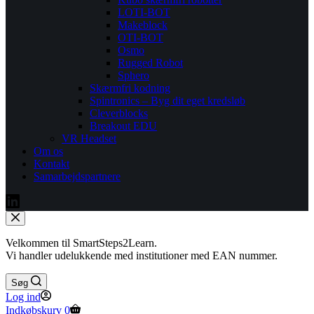
LOTI-BOT
Makeblock
OTI-BOT
Osmo
Rugged Robot
Sphero
Skærmfri kodning
Spintronics – Byg dit eget kredsløb
Cleverblocks
Breakout EDU
VR Headset
Om os
Kontakt
Samarbejdspartnere
Velkommen til SmartSteps2Learn.
Vi handler udelukkende med institutioner med EAN nummer.
Søg
Log ind
Indkøbskurv
0