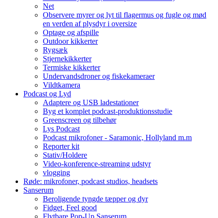
Net
Observere myrer og lyt til flagermus og fugle og mød
en verden af plysdyr i oversize
Optage og afspille
Outdoor kikkerter
Rygsæk
Stjernekikkerter
Termiske kikkerter
Undervandsdroner og fiskekameraer
Vildtkamera
Podcast og Lyd
Adaptere og USB ladestationer
Byg et komplet podcast-produktionsstudie
Greenscreen og tilbehør
Lys Podcast
Podcast mikrofoner - Saramonic, Hollyland m.m
Reporter kit
Stativ/Holdere
Video-konference-streaming udstyr
vlogging
Røde: mikrofoner, podcast studios, headsets
Sanserum
Beroligende tyngde tæpper og dyr
Fidget, Feel good
Flytbare Pop-Up Sanserum