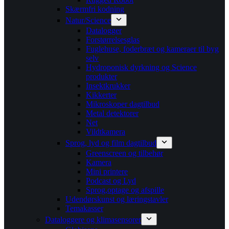
Skærmfri kodning
Natur/Science
Datalogger
Forstørrelsesglas
Fuglehuse, foderbræt og kameraer til byg
selv
Hydroponisk dyrkning og Science
produkter
Insektkrukker
Kikkerter
Mikroskoper dagtilbud
Metal detektorer
Net
Vildtkamera
Sprog, lyd og film dagtilbud
Greenscreen og tilbehør
Kamera
Mini printere
Podcast og Lyd
Sprog,optage og afspille
Udendørskunst og læringstavler
Temakasser
Dataloggere og klimasensorer