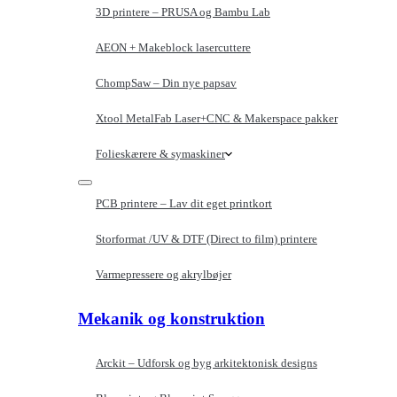
3D printere – PRUSA og Bambu Lab
AEON + Makeblock lasercuttere
ChompSaw – Din nye papsav
Xtool MetalFab Laser+CNC & Makerspace pakker
Folieskærere & symaskiner
PCB printere – Lav dit eget printkort
Storformat /UV & DTF (Direct to film) printere
Varmepressere og akrylbøjer
Mekanik og konstruktion
Arckit – Udforsk og byg arkitektonisk designs