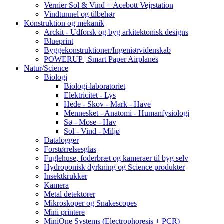
Vernier Sol & Vind + Acebott Vejrstation
Vindtunnel og tilbehør
Konstruktion og mekanik
Arckit - Udforsk og byg arkitektonisk designs
Blueprint
Byggekonstruktioner/Ingeniørvidenskab
POWERUP | Smart Paper Airplanes
Natur/Science
Biologi
Biologi-laboratoriet
Elektricitet - Lys
Hede - Skov - Mark - Have
Mennesket - Anatomi - Humanfysiologi
Sø - Mose - Hav
Sol - Vind - Miljø
Datalogger
Forstørrelsesglas
Fuglehuse, foderbræt og kameraer til byg selv
Hydroponisk dyrkning og Science produkter
Insektkrukker
Kamera
Metal detektorer
Mikroskoper og Snakescopes
Mini printere
MiniOne Systems (Electrophoresis + PCR)