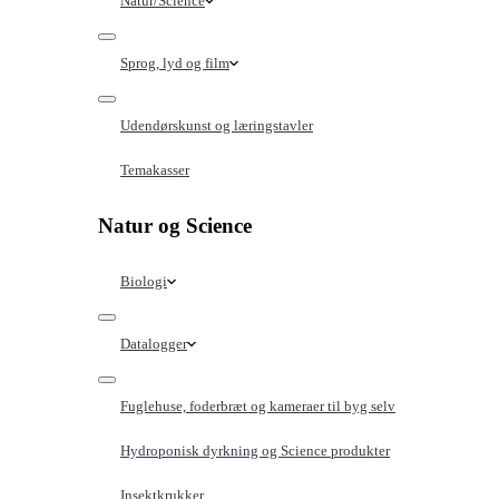
Natur/Science
Sprog, lyd og film
Udendørskunst og læringstavler
Temakasser
Natur og Science
Biologi
Datalogger
Fuglehuse, foderbræt og kameraer til byg selv
Hydroponisk dyrkning og Science produkter
Insektkrukker