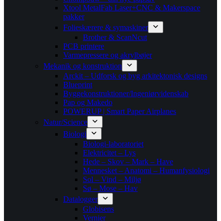
Xtool MetalFab Laser+CNC & Makerspace
pakker
Folieskærere & symaskiner
Brother & ScanNcut
PCB printere
Varmepressere og akrylbøjer
Mekanik og konstruktion
Arckit – Udforsk og byg arkitektonisk designs
Blueprint
Byggekonstruktioner/Ingeniørvidenskab
Pap og Makedo
POWERUP | Smart Paper Airplanes
Natur/Science
Biologi
Biologi-laboratoriet
Elektricitet – Lys
Hede – Skov – Mark – Have
Mennesket – Anatomi – Humanfysiologi
Sol – Vind – Miljø
Sø – Mose – Hav
Datalogger
Globisens
Vernier