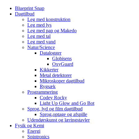
Blueprint Snap
Dagtilbud
Leg med konstruktion
Leg med lys
Leg med pap og Makedo
Leg med tal
Leg med vand
Natur/Science
Datalogger
Globisens
OxyGuard
Kikkerter
Metal detektorer
Mikroskoper dagtilbud
Rygsæk
Programmering
Codey Rocky
Light Up Glow and Go Bot
Sprog, lyd og film dagtilbud
Sprog,optage og afspille
Udendørskunst og læringstavler
Fysik og Kemi
Energi
Spintronics