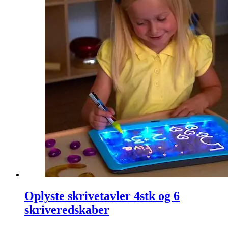
Oplyste skrivetavler 4stk og 6
skriveredskaber