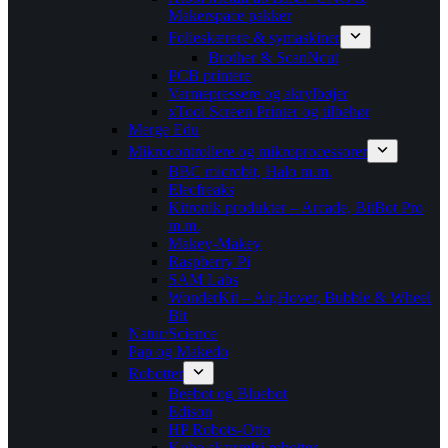
Makerspace pakker
Folieskærere & symaskiner
Brother & ScanNcut
PCB printere
Varmepressere og akrylbøjer
xTool Screen Printer og tilbehør
Merge Edu
Mikrocontrollere og mikroprocessorer
BBC microbit, Halo m.m.
Elecfreaks
Kitronik produkter – Arcade, BitBot Pro
m.m.
Makey-Makey
Raspberry Pi
SAM Labs
WonderKit – Air,Hover, Bubble & Wheel
Bit
Natur/Science
Pap og Makedo
Robotter
Beebot og Bluebot
Edison
HP Robots-Otto
Kubo skærmfri robotter