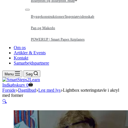
Blueprint og Blueprint Snap
Byggekonstruktioner/Ingeniørvidenskab
Pap og Makedo
POWERUP | Smart Paper Airplanes
Om os
Artikler & Events
Kontakt
Samarbejdspartnere
Menu
Søg
Indkøbskurv
0
Forside
Dagtilbud
Leg med lys
Lightbox sorteringstavle i akryl
med former
🔍