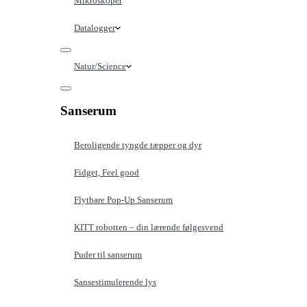
Mikroskoper
Datalogger
Natur/Science
Sanserum
Beroligende tyngde tæpper og dyr
Fidget, Feel good
Flytbare Pop-Up Sanserum
KITT robotten – din lærende følgesvend
Puder til sanserum
Sansestimulerende lys