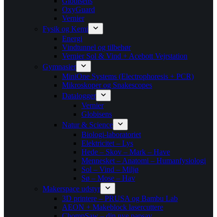
Globisens
OxyGuard
Vernier
Fysik og Kemi
Energi
Vindtunnel og tilbehør
Vernier Sol & Vind + Acebott Vejrstation
Gymnasier
MiniOne Systems (Electrophoresis + PCR)
Mikroskoper og Snakescopes
Datalogger
Vernier
Globisens
Natur & Science
Biologi-laboratoriet
Elektricitet – Lys
Hede – Skov – Mark – Have
Mennesket – Anatomi – Humanfysiologi
Sol – Vind – Miljø
Sø – Mose – Hav
Makerspace udstyr
3D printere – PRUSA og Bambu Lab
AEON + Makeblock lasercuttere
ChompSaw – din nye papsav