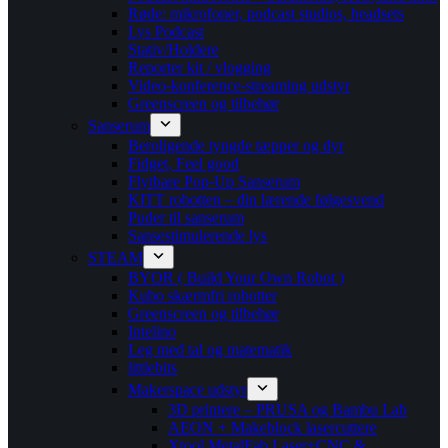
Røde: mikrofoner, podcast studios, headsets
Lys Podcast
Stativ/Holdere
Reporter kit / vlogging
Video-konference-streaming udstyr
Greenscreen og tilbehør
Sanserum
Beroligende tyngde tæpper og dyr
Fidget, Feel good
Flytbare Pop-Up Sanserum
KITT robotten – din lærende følgesvend
Puder til sanserum
Sansestimulerende lys
STEAM
BYOR ( Build Your Own Robot )
Kubo skærmfri robotter
Greenscreen og tilbehør
Intelino
Leg med tal og matematik
littlebits
Makerspace udstyr
3D printere – PRUSA og Bambu Lab
AEON + Makeblock lasercuttere
Xtool MetalFab Laser+CNC &