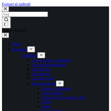
Fortsæt til indhold
Ingen resultater
Hjem
Produkter
Dagtilbud
Leg med pap og Makedo
Leg med konstruktion
Leg med lys
Leg med tal
Leg med vand
Programmering
Beebot og Bluebot
Codey Rocky
Light Up Glow and Go Bot
mTiny
Osmo
Rugged Robot