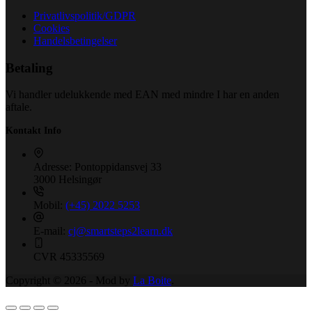
Privatlivspolitik/GDPR
Cookies
Handelsbetingelser
Betaling
Vi handler udelukkende med EAN med mindre I har en anden
aftale.
Kontakt Info
Adresse:
Pontoppidansvej 33
3000 Helsingør
Mobil:
(+45) 2022 5253
E-mail:
cj@smartsteps2learn.dk
CVR
45335569
Copyright © 2026 - Mod by
La Boite
.