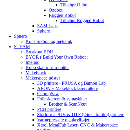
Tilbehør Otibot
Ozobot
Rugged Robot
Tilbehør Rugged Robot
SAM Labs
Sphero
Sphero
Konstruktion og mekanik
STEAM
Breakout EDU
BYOR ( Build Your Own Robot )
Intelino
Kubo skærmfri robotter
Makeblock
Makerspace udstyr
3D printere - PRUSA og Bambu Lab
AEON + Makeblock lasercuttere
ChompSaw
Folieskærere & symaskiner
Brother & ScanNcut
PCB printere
Storformat /UV & DTF (Direct to film) printere
Varmepressere og akrylbøjer
Xtool MetalFab Laser+CNC & Makerspace