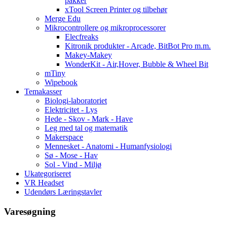
pakker
xTool Screen Printer og tilbehør
Merge Edu
Mikrocontrollere og mikroprocessorer
Elecfreaks
Kitronik produkter - Arcade, BitBot Pro m.m.
Makey-Makey
WonderKit - Air,Hover, Bubble & Wheel Bit
mTiny
Wipebook
Temakasser
Biologi-laboratoriet
Elektricitet - Lys
Hede - Skov - Mark - Have
Leg med tal og matematik
Makerspace
Mennesket - Anatomi - Humanfysiologi
Sø - Mose - Hav
Sol - Vind - Miljø
Ukategoriseret
VR Headset
Udendørs Læringstavler
Varesøgning