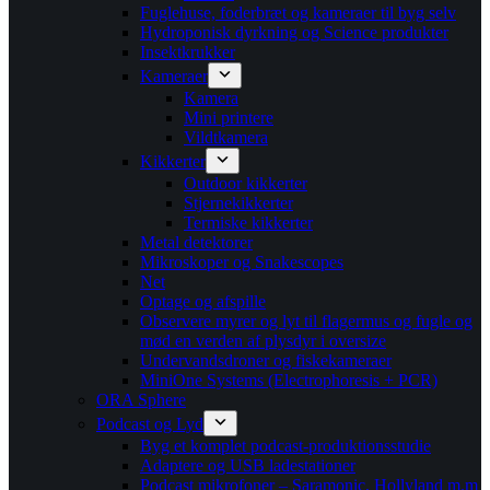
Fuglehuse, foderbræt og kameraer til byg selv
Hydroponisk dyrkning og Science produkter
Insektkrukker
Kameraer
Kamera
Mini printere
Vildtkamera
Kikkerter
Outdoor kikkerter
Stjernekikkerter
Termiske kikkerter
Metal detektorer
Mikroskoper og Snakescopes
Net
Optage og afspille
Observere myrer og lyt til flagermus og fugle og
mød en verden af plysdyr i oversize
Undervandsdroner og fiskekameraer
MiniOne Systems (Electrophoresis + PCR)
ORA Sphere
Podcast og Lyd
Byg et komplet podcast-produktionsstudie
Adaptere og USB ladestationer
Podcast mikrofoner – Saramonic, Hollyland m.m