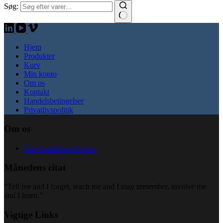
Søg:
Hjem
Produkter
Kurv
Min konto
Om os
Kontakt
Handelsbetingelser
Privatlivspolitik
Om os
Om SmartSteps2Learn
Månedens citat
“Tell me and I forget, teach me and I may remember, involve me
and I learn.”
Vigtige Links