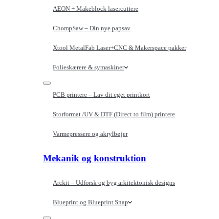
AEON + Makeblock lasercuttere
ChompSaw – Din nye papsav
Xtool MetalFab Laser+CNC & Makerspace pakker
Folieskærere & symaskiner
PCB printere – Lav dit eget printkort
Storformat /UV & DTF (Direct to film) printere
Varmepressere og akrylbøjer
Mekanik og konstruktion
Arckit – Udforsk og byg arkitektonisk designs
Blueprint og Blueprint Snap