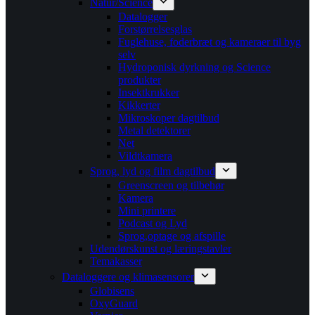
Natur/Science
Datalogger
Forstørrelsesglas
Fuglehuse, foderbræt og kameraer til byg
selv
Hydroponisk dyrkning og Science
produkter
Insektkrukker
Kikkerter
Mikroskoper dagtilbud
Metal detektorer
Net
Vildtkamera
Sprog, lyd og film dagtilbud
Greenscreen og tilbehør
Kamera
Mini printere
Podcast og Lyd
Sprog,optage og afspille
Udendørskunst og læringstavler
Temakasser
Dataloggere og klimasensorer
Globisens
OxyGuard