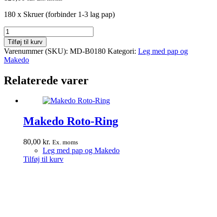
180 x Skruer (forbinder 1-3 lag pap)
Makedo
Skruer
Tilføj til kurv
180
Varenummer (SKU):
MD-B0180
Kategori:
Leg med pap og
stk
Makedo
antal
Relaterede varer
Makedo Roto-Ring
80,00
kr.
Ex. moms
Leg med pap og Makedo
Tilføj til kurv