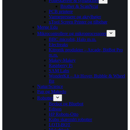
Folieskærere & symaskiner
Brother & ScanNcut
PCB printere
Varmepressere og akrylbøjer
xTool Screen Printer og tilbehør
Merge Edu
Mikrocontrollere og mikroprocessorer
BBC microbit, Halo m.m.
Elecfreaks
Kitronik produkter – Arcade, BitBot Pro
m.m.
Makey-Makey
Raspberry Pi
SAM Labs
WonderKit – Air,Hover, Bubble & Wheel
Bit
Natur/Science
Pap og Makedo
Robotter
Beebot og Bluebot
Edison
HP Robots-Otto
Kubo skærmfri robotter
LOTI-BOT
Makeblock