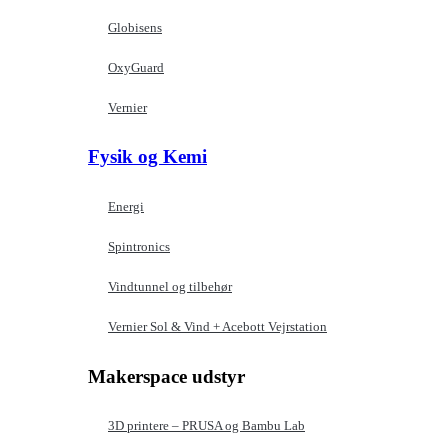
Globisens
OxyGuard
Vernier
Fysik og Kemi
Energi
Spintronics
Vindtunnel og tilbehør
Vernier Sol & Vind + Acebott Vejrstation
Makerspace udstyr
3D printere – PRUSA og Bambu Lab