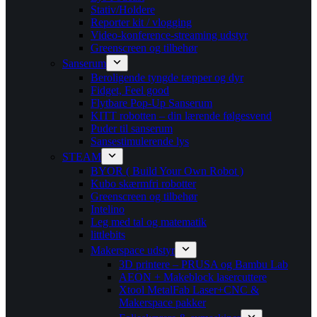
Stativ/Holdere
Reporter kit / vlogging
Video-konference-streaming udstyr
Greenscreen og tilbehør
Sanserum
Beroligende tyngde tæpper og dyr
Fidget, Feel good
Flytbare Pop-Up Sanserum
KITT robotten – din lærende følgesvend
Puder til sanserum
Sansestimulerende lys
STEAM
BYOR ( Build Your Own Robot )
Kubo skærmfri robotter
Greenscreen og tilbehør
Intelino
Leg med tal og matematik
littlebits
Makerspace udstyr
3D printere – PRUSA og Bambu Lab
AEON + Makeblock lasercuttere
Xtool MetalFab Laser+CNC &
Makerspace pakker