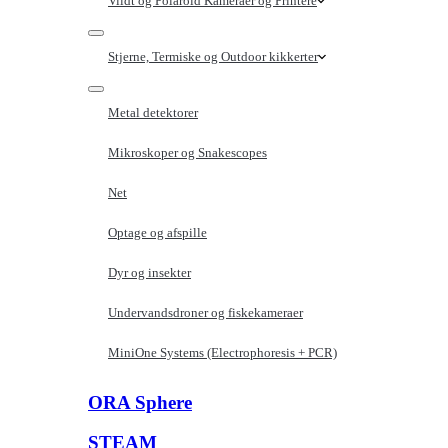
Vildt og Polaroid Kameraer og Printere
Stjerne, Termiske og Outdoor kikkerter
Metal detektorer
Mikroskoper og Snakescopes
Net
Optage og afspille
Dyr og insekter
Undervandsdroner og fiskekameraer
MiniOne Systems (Electrophoresis + PCR)
ORA Sphere
STEAM