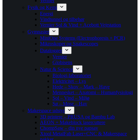
Vernier
Fysik og Kemi
Energi
Vindtunnel og tilbehør
Vernier Sol & Vind + Acebott Vejrstation
Gymnasier
MiniOne Systems (Electrophoresis + PCR)
Mikroskoper og Snakescopes
Datalogger
Vernier
Globisens
Natur & Science
Biologi-laboratoriet
Elektricitet – Lys
Hede – Skov – Mark – Have
Mennesket – Anatomi – Humanfysiologi
Sol – Vind – Miljø
Sø – Mose – Hav
Makerspace udstyr
3D printere – PRUSA og Bambu Lab
AEON + Makeblock lasercuttere
ChompSaw – din nye papsav
Xtool MetalFab Laser+CNC & Makerspace
pakker