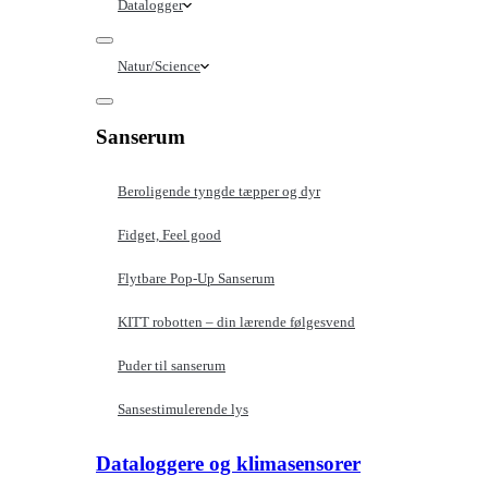
Datalogger
Natur/Science
Sanserum
Beroligende tyngde tæpper og dyr
Fidget, Feel good
Flytbare Pop-Up Sanserum
KITT robotten – din lærende følgesvend
Puder til sanserum
Sansestimulerende lys
Dataloggere og klimasensorer