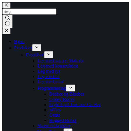
Fortsæt
til
indhold
Ingen
resultater
Hjem
Produkter
Dagtilbud
Leg med pap og Makedo
Leg med konstruktion
Leg med lys
Leg med tal
Leg med vand
Programmering
Beebot og Bluebot
Codey Rocky
Light Up Glow and Go Bot
mTiny
Osmo
Rugged Robot
Skærmfri kodning