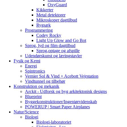
OxyGuard
Kikkerter
Metal detektorer
Mikroskoper dagtilbud
Rygsæk
Programmering
Codey Rocky
Light Up Glow and Go Bot
Sprog, lyd og film dagtilbud
Sprog,optage og afspille
Udendørskunst og læringstavler
Fysik og Kemi
Energi
Spintronics
Vernier Sol & Vind + Acebott Vejrstation
Vindtunnel og tilbehør
Konstruktion og mekanik
Arckit - Udforsk og byg arkitektonisk designs
Blueprint
Byggekonstruktioner/Ingeniørvidenskab
POWERUP | Smart Paper Airplanes
Natur/Science
Biologi
Biologi-laboratoriet