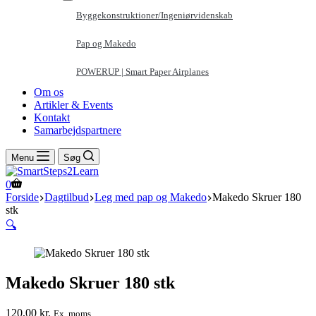
Byggekonstruktioner/Ingeniørvidenskab
Pap og Makedo
POWERUP | Smart Paper Airplanes
Om os
Artikler & Events
Kontakt
Samarbejdspartnere
Menu
Søg
Indkøbskurv
0
Forside
Dagtilbud
Leg med pap og Makedo
Makedo Skruer 180
stk
🔍
Makedo Skruer 180 stk
120,00
kr.
Ex. moms