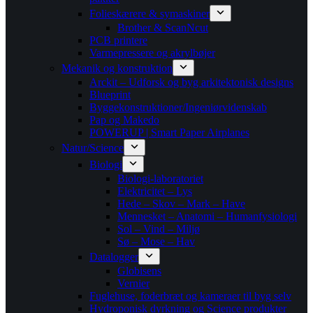
Folieskærere & symaskiner
Brother & ScanNcut
PCB printere
Varmepressere og akrylbøjer
Mekanik og konstruktion
Arckit – Udforsk og byg arkitektonisk designs
Blueprint
Byggekonstruktioner/Ingeniørvidenskab
Pap og Makedo
POWERUP | Smart Paper Airplanes
Natur/Science
Biologi
Biologi-laboratoriet
Elektricitet – Lys
Hede – Skov – Mark – Have
Mennesket – Anatomi – Humanfysiologi
Sol – Vind – Miljø
Sø – Mose – Hav
Datalogger
Globisens
Vernier
Fuglehuse, foderbræt og kameraer til byg selv
Hydroponisk dyrkning og Science produkter