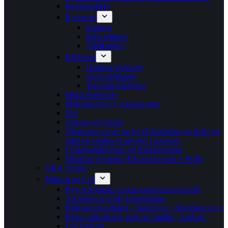
Insektkrukker
Kameraer
Kamera
Mini printere
Vildtkamera
Kikkerter
Outdoor kikkerter
Stjernekikkerter
Termiske kikkerter
Metal detektorer
Mikroskoper og Snakescopes
Net
Optage og afspille
Observere myrer og lyt til flagermus og fugle og
mød en verden af plysdyr i oversize
Undervandsdroner og fiskekameraer
MiniOne Systems (Electrophoresis + PCR)
ORA Sphere
Podcast og Lyd
Byg et komplet podcast-produktionsstudie
Adaptere og USB ladestationer
Podcast mikrofoner – Saramonic, Hollyland m.m
Røde: mikrofoner, podcast studios, headsets
Lys Podcast