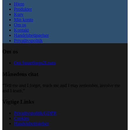
Hjem
Produkter
Kurv
Min konto
Om os
Kontakt
Handelsbetingelser
Privatlivspolitik
Om os
Om SmartSteps2Learn
Månedens citat
“Tell me and I forget, teach me and I may remember, involve me
and I learn.”
Vigtige Links
Privatlivspolitik/GDPR
Cookies
Handelsbetingelser