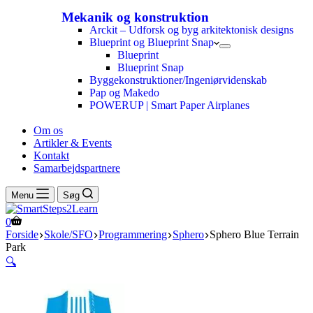
Mekanik og konstruktion
Arckit – Udforsk og byg arkitektonisk designs
Blueprint og Blueprint Snap
Blueprint
Blueprint Snap
Byggekonstruktioner/Ingeniørvidenskab
Pap og Makedo
POWERUP | Smart Paper Airplanes
Om os
Artikler & Events
Kontakt
Samarbejdspartnere
Menu
Søg
0
Forside
Skole/SFO
Programmering
Sphero
Sphero Blue Terrain
Park
🔍