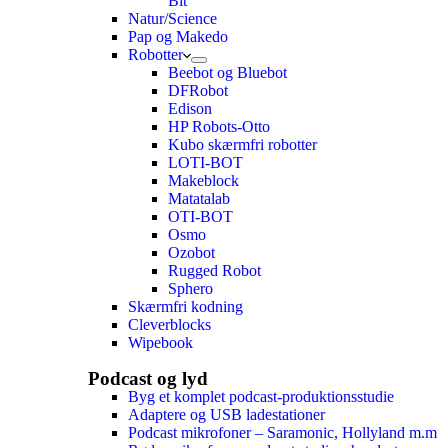
Bit
Natur/Science
Pap og Makedo
Robotter
Beebot og Bluebot
DFRobot
Edison
HP Robots-Otto
Kubo skærmfri robotter
LOTI-BOT
Makeblock
Matatalab
OTI-BOT
Osmo
Ozobot
Rugged Robot
Sphero
Skærmfri kodning
Cleverblocks
Wipebook
Podcast og lyd
Byg et komplet podcast-produktionsstudie
Adaptere og USB ladestationer
Podcast mikrofoner – Saramonic, Hollyland m.m