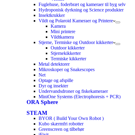
Fuglehuse, foderbræt og kameraer til byg selv
Hydroponisk dyrkning og Science produkter
Insektkrukker
Vildt og Polaroid Kameraer og Printere
Kamera
Mini printere
Vildtkamera
Stjerne, Termiske og Outdoor kikkerter
Outdoor kikkerter
Stjernekikkerter
Termiske kikkerter
Metal detektorer
Mikroskoper og Snakescopes
Net
Optage og afspille
Dyr og insekter
Undervandsdroner og fiskekameraer
MiniOne Systems (Electrophoresis + PCR)
ORA Sphere
STEAM
BYOR ( Build Your Own Robot )
Kubo skærmfri robotter
Greenscreen og tilbehør
iFixit