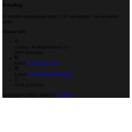
Betaling
Vi handler udelukkende med EAN med mindre I har en anden
aftale.
Kontakt Info
Adresse:
Pontoppidansvej 33
3000 Helsingør
Mobil:
(+45) 2022 5253
E-mail:
cj@smartsteps2learn.dk
CVR
45335569
Copyright © 2026 - Mod by
La Boite
.