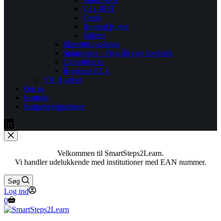
OTI-BOT
Osmo
Rugged Robot
Sphero
Skærmfri kodning
Spintronics – Byg dit eget kredsløb
Cleverblocks
Breakout EDU
VR Headset
Om os
Kontakt
Samarbejdspartnere
Velkommen til SmartSteps2Learn.
Vi handler udelukkende med institutioner med EAN nummer.
Søg
Log ind
0