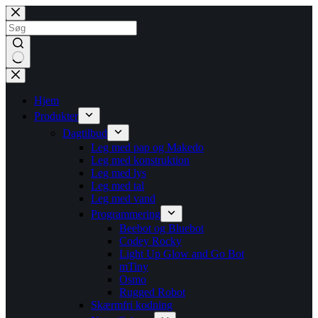
Hjem
Produkter
Dagtilbud
Leg med pap og Makedo
Leg med konstruktion
Leg med lys
Leg med tal
Leg med vand
Programmering
Beebot og Bluebot
Codey Rocky
Light Up Glow and Go Bot
mTiny
Osmo
Rugged Robot
Skærmfri kodning