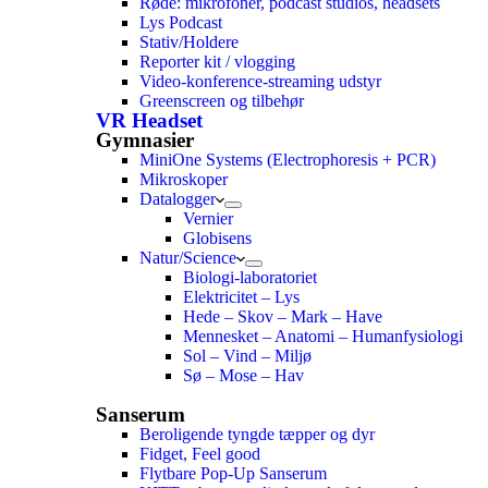
Røde: mikrofoner, podcast studios, headsets
Lys Podcast
Stativ/Holdere
Reporter kit / vlogging
Video-konference-streaming udstyr
Greenscreen og tilbehør
VR Headset
Gymnasier
MiniOne Systems (Electrophoresis + PCR)
Mikroskoper
Datalogger
Vernier
Globisens
Natur/Science
Biologi-laboratoriet
Elektricitet – Lys
Hede – Skov – Mark – Have
Mennesket – Anatomi – Humanfysiologi
Sol – Vind – Miljø
Sø – Mose – Hav
Sanserum
Beroligende tyngde tæpper og dyr
Fidget, Feel good
Flytbare Pop-Up Sanserum