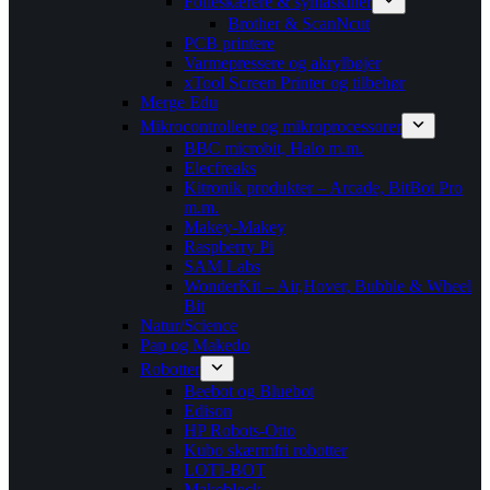
Folieskærere & symaskiner
Brother & ScanNcut
PCB printere
Varmepressere og akrylbøjer
xTool Screen Printer og tilbehør
Merge Edu
Mikrocontrollere og mikroprocessorer
BBC microbit, Halo m.m.
Elecfreaks
Kitronik produkter – Arcade, BitBot Pro
m.m.
Makey-Makey
Raspberry Pi
SAM Labs
WonderKit – Air,Hover, Bubble & Wheel
Bit
Natur/Science
Pap og Makedo
Robotter
Beebot og Bluebot
Edison
HP Robots-Otto
Kubo skærmfri robotter
LOTI-BOT
Makeblock