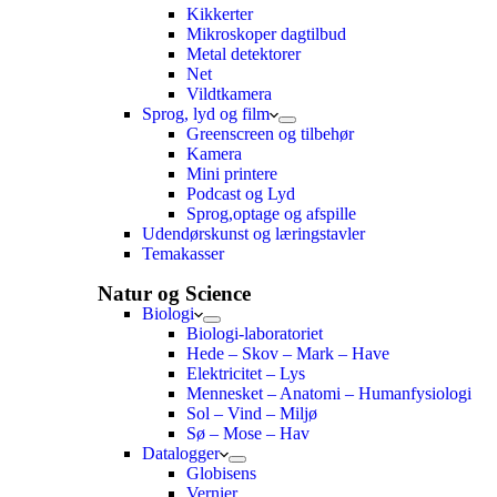
Kikkerter
Mikroskoper dagtilbud
Metal detektorer
Net
Vildtkamera
Sprog, lyd og film
Greenscreen og tilbehør
Kamera
Mini printere
Podcast og Lyd
Sprog,optage og afspille
Udendørskunst og læringstavler
Temakasser
Natur og Science
Biologi
Biologi-laboratoriet
Hede – Skov – Mark – Have
Elektricitet – Lys
Mennesket – Anatomi – Humanfysiologi
Sol – Vind – Miljø
Sø – Mose – Hav
Datalogger
Globisens
Vernier