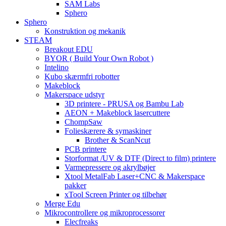
SAM Labs
Sphero
Sphero
Konstruktion og mekanik
STEAM
Breakout EDU
BYOR ( Build Your Own Robot )
Intelino
Kubo skærmfri robotter
Makeblock
Makerspace udstyr
3D printere - PRUSA og Bambu Lab
AEON + Makeblock lasercuttere
ChompSaw
Folieskærere & symaskiner
Brother & ScanNcut
PCB printere
Storformat /UV & DTF (Direct to film) printere
Varmepressere og akrylbøjer
Xtool MetalFab Laser+CNC & Makerspace
pakker
xTool Screen Printer og tilbehør
Merge Edu
Mikrocontrollere og mikroprocessorer
Elecfreaks