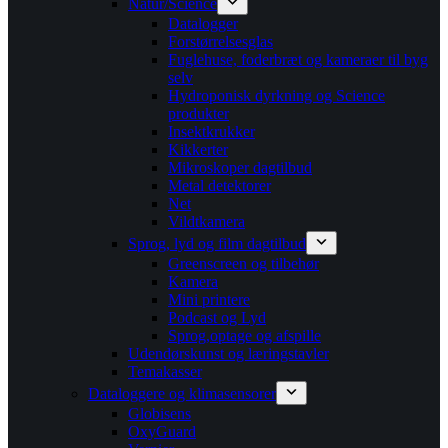
Natur/Science
Datalogger
Forstørrelsesglas
Fuglehuse, foderbræt og kameraer til byg
selv
Hydroponisk dyrkning og Science
produkter
Insektkrukker
Kikkerter
Mikroskoper dagtilbud
Metal detektorer
Net
Vildtkamera
Sprog, lyd og film dagtilbud
Greenscreen og tilbehør
Kamera
Mini printere
Podcast og Lyd
Sprog,optage og afspille
Udendørskunst og læringstavler
Temakasser
Dataloggere og klimasensorer
Globisens
OxyGuard