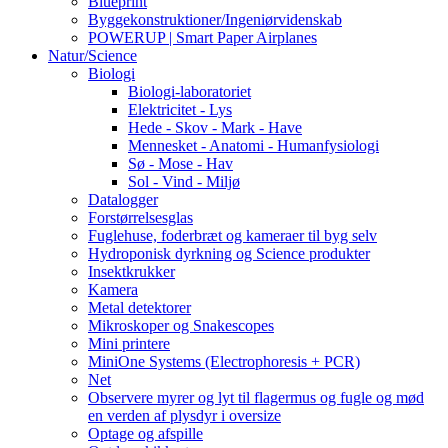
Blueprint
Byggekonstruktioner/Ingeniørvidenskab
POWERUP | Smart Paper Airplanes
Natur/Science
Biologi
Biologi-laboratoriet
Elektricitet - Lys
Hede - Skov - Mark - Have
Mennesket - Anatomi - Humanfysiologi
Sø - Mose - Hav
Sol - Vind - Miljø
Datalogger
Forstørrelsesglas
Fuglehuse, foderbræt og kameraer til byg selv
Hydroponisk dyrkning og Science produkter
Insektkrukker
Kamera
Metal detektorer
Mikroskoper og Snakescopes
Mini printere
MiniOne Systems (Electrophoresis + PCR)
Net
Observere myrer og lyt til flagermus og fugle og mød
en verden af plysdyr i oversize
Optage og afspille