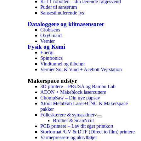
KITT robotten – din lærende følgesvend
Puder til sanserum
Sansestimulerende lys
Dataloggere og klimasensorer
Globisens
OxyGuard
Vernier
Fysik og Kemi
Energi
Spintronics
Vindtunnel og tilbehør
Vernier Sol & Vind + Acebott Vejrstation
Makerspace udstyr
3D printere – PRUSA og Bambu Lab
AEON + Makeblock lasercuttere
ChompSaw – Din nye papsav
Xtool MetalFab Laser+CNC & Makerspace
pakker
Folieskærere & symaskiner
Brother & ScanNcut
PCB printere – Lav dit eget printkort
Storformat /UV & DTF (Direct to film) printere
Varmepressere og akrylbøjer