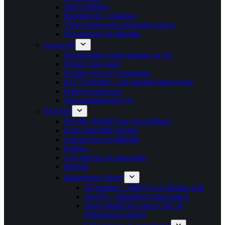
Stativ/Holdere
Reporter kit / vlogging
Video-konference-streaming udstyr
Greenscreen og tilbehør
Sanserum
Beroligende tyngde tæpper og dyr
Fidget, Feel good
Flytbare Pop-Up Sanserum
KITT robotten – din lærende følgesvend
Puder til sanserum
Sansestimulerende lys
STEAM
BYOR ( Build Your Own Robot )
Kubo skærmfri robotter
Greenscreen og tilbehør
Intelino
Leg med tal og matematik
littlebits
Makerspace udstyr
3D printere – PRUSA og Bambu Lab
AEON + Makeblock lasercuttere
Xtool MetalFab Laser+CNC &
Makerspace pakker