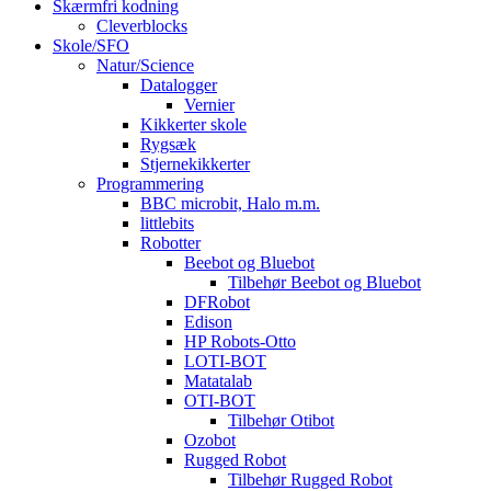
Skærmfri kodning
Cleverblocks
Skole/SFO
Natur/Science
Datalogger
Vernier
Kikkerter skole
Rygsæk
Stjernekikkerter
Programmering
BBC microbit, Halo m.m.
littlebits
Robotter
Beebot og Bluebot
Tilbehør Beebot og Bluebot
DFRobot
Edison
HP Robots-Otto
LOTI-BOT
Matatalab
OTI-BOT
Tilbehør Otibot
Ozobot
Rugged Robot
Tilbehør Rugged Robot