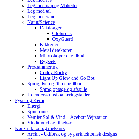
Leg med pap og Makedo
Leg med tal
Leg med vand
Natur/Science
Datalogger
Globisens
OxyGuard
Kikkerter
Metal detektorer
Mikroskoper dagtilbud
Rygsæk
Programmering
Codey Rocky
Light Up Glow and Go Bot
Sprog, lyd og film dagtilbud
Sprog,optage og afspille
Udendørskunst og læringstavler
Fysik og Kemi
Energi
Spintronics
Vernier Sol & Vind + Acebott Vejrstation
Vindtunnel og tilbehør
Konstruktion og mekanik
Arckit - Udforsk og byg arkitektonisk designs