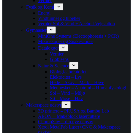
Vernier
Fysik og Kemi
Energi
Vindtunnel og tilbehør
Vernier Sol & Vind + Acebott Vejrstation
Gymnasier
MiniOne Systems (Electrophoresis + PCR)
Mikroskoper og Snakescopes
Datalogger
Vernier
Globisens
Natur & Science
Biologi-laboratoriet
Elektricitet – Lys
Hede – Skov – Mark – Have
Mennesket – Anatomi – Humanfysiologi
Sol – Vind – Miljø
Sø – Mose – Hav
Makerspace udstyr
3D printere – PRUSA og Bambu Lab
AEON + Makeblock lasercuttere
ChompSaw – din nye papsav
Xtool MetalFab Laser+CNC & Makerspace
pakker