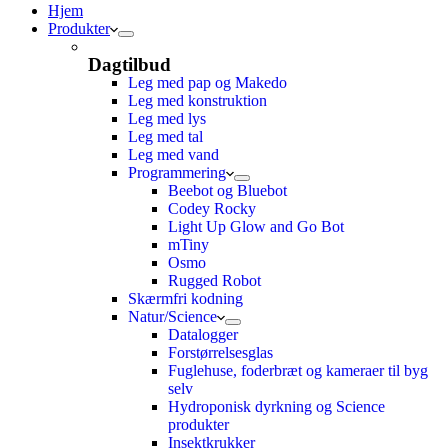
Hjem
Produkter
Dagtilbud
Leg med pap og Makedo
Leg med konstruktion
Leg med lys
Leg med tal
Leg med vand
Programmering
Beebot og Bluebot
Codey Rocky
Light Up Glow and Go Bot
mTiny
Osmo
Rugged Robot
Skærmfri kodning
Natur/Science
Datalogger
Forstørrelsesglas
Fuglehuse, foderbræt og kameraer til byg
selv
Hydroponisk dyrkning og Science
produkter
Insektkrukker