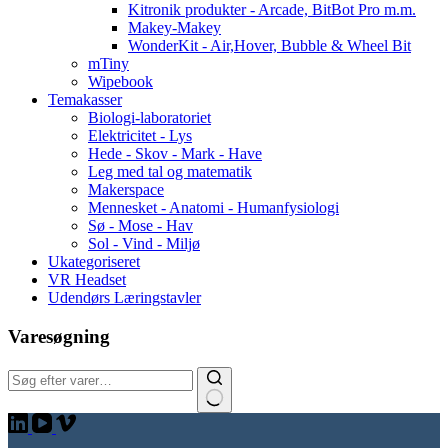
Kitronik produkter - Arcade, BitBot Pro m.m.
Makey-Makey
WonderKit - Air,Hover, Bubble & Wheel Bit
mTiny
Wipebook
Temakasser
Biologi-laboratoriet
Elektricitet - Lys
Hede - Skov - Mark - Have
Leg med tal og matematik
Makerspace
Mennesket - Anatomi - Humanfysiologi
Sø - Mose - Hav
Sol - Vind - Miljø
Ukategoriseret
VR Headset
Udendørs Læringstavler
Varesøgning