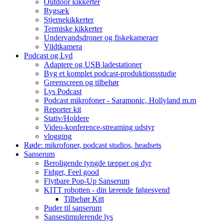
Outdoor kikkerter
Rygsæk
Stjernekikkerter
Termiske kikkerter
Undervandsdroner og fiskekameraer
Vildtkamera
Podcast og Lyd
Adaptere og USB ladestationer
Byg et komplet podcast-produktionsstudie
Greenscreen og tilbehør
Lys Podcast
Podcast mikrofoner - Saramonic, Hollyland m.m
Reporter kit
Stativ/Holdere
Video-konference-streaming udstyr
vlogging
Røde: mikrofoner, podcast studios, headsets
Sanserum
Beroligende tyngde tæpper og dyr
Fidget, Feel good
Flytbare Pop-Up Sanserum
KITT robotten - din lærende følgesvend
Tilbehør Kitt
Puder til sanserum
Sansestimulerende lys