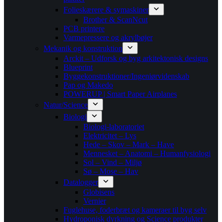
Folieskærere & symaskiner
Brother & ScanNcut
PCB printere
Varmepressere og akrylbøjer
Mekanik og konstruktion
Arckit – Udforsk og byg arkitektonisk designs
Blueprint
Byggekonstruktioner/Ingeniørvidenskab
Pap og Makedo
POWERUP | Smart Paper Airplanes
Natur/Science
Biologi
Biologi-laboratoriet
Elektricitet – Lys
Hede – Skov – Mark – Have
Mennesket – Anatomi – Humanfysiologi
Sol – Vind – Miljø
Sø – Mose – Hav
Datalogger
Globisens
Vernier
Fuglehuse, foderbræt og kameraer til byg selv
Hydroponisk dyrkning og Science produkter