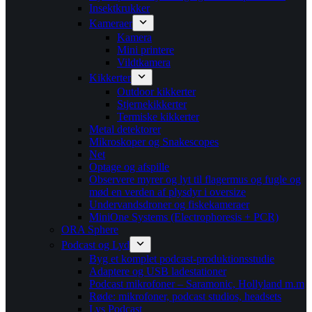
Insektkrukker
Kameraer
Kamera
Mini printere
Vildtkamera
Kikkerter
Outdoor kikkerter
Stjernekikkerter
Termiske kikkerter
Metal detektorer
Mikroskoper og Snakescopes
Net
Optage og afspille
Observere myrer og lyt til flagermus og fugle og
mød en verden af plysdyr i oversize
Undervandsdroner og fiskekameraer
MiniOne Systems (Electrophoresis + PCR)
ORA Sphere
Podcast og Lyd
Byg et komplet podcast-produktionsstudie
Adaptere og USB ladestationer
Podcast mikrofoner – Saramonic, Hollyland m.m
Røde: mikrofoner, podcast studios, headsets
Lys Podcast