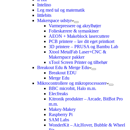
Intelino
Leg med tal og matematik
littlebits
Makerspace udstyr
Varmepressere og akrylbøjer
Folieskærere & symaskiner
AEON + Makeblock lasercuttere
PCB printere – lav dit eget printkort
3D printere – PRUSA og Bambu Lab
Xtool MetalFab Laser+CNC &
Makerspace pakker
xTool Screen Printer og tilbehør
Breakout Edu & Merge Edu
Breakout EDU
Merge Edu
Mikrocontrollere og mikroprocessorer
BBC microbit, Halo m.m.
Elecfreaks
Kitronik produkter – Arcade, BitBot Pro
m.m.
Makey-Makey
Raspberry Pi
SAM Labs
WonderKit – Air,Hover, Bubble & Wheel