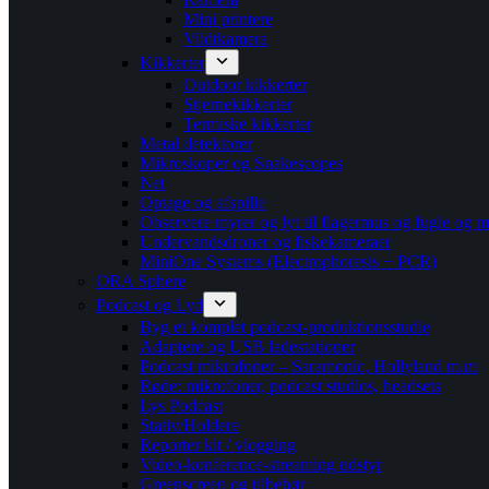
Mini printere
Vildtkamera
Kikkerter
Outdoor kikkerter
Stjernekikkerter
Termiske kikkerter
Metal detektorer
Mikroskoper og Snakescopes
Net
Optage og afspille
Observere myrer og lyt til flagermus og fugle og m
Undervandsdroner og fiskekameraer
MiniOne Systems (Electrophoresis + PCR)
ORA Sphere
Podcast og Lyd
Byg et komplet podcast-produktionsstudie
Adaptere og USB ladestationer
Podcast mikrofoner – Saramonic, Hollyland m.m
Røde: mikrofoner, podcast studios, headsets
Lys Podcast
Stativ/Holdere
Reporter kit / vlogging
Video-konference-streaming udstyr
Greenscreen og tilbehør