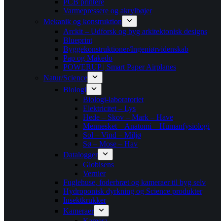
PCB printere
Varmepressere og akrylbøjer
Mekanik og konstruktion
Arckit – Udforsk og byg arkitektonisk designs
Blueprint
Byggekonstruktioner/Ingeniørvidenskab
Pap og Makedo
POWERUP | Smart Paper Airplanes
Natur/Science
Biologi
Biologi-laboratoriet
Elektricitet – Lys
Hede – Skov – Mark – Have
Mennesket – Anatomi – Humanfysiologi
Sol – Vind – Miljø
Sø – Mose – Hav
Datalogger
Globisens
Vernier
Fuglehuse, foderbræt og kameraer til byg selv
Hydroponisk dyrkning og Science produkter
Insektkrukker
Kameraer
Kamera