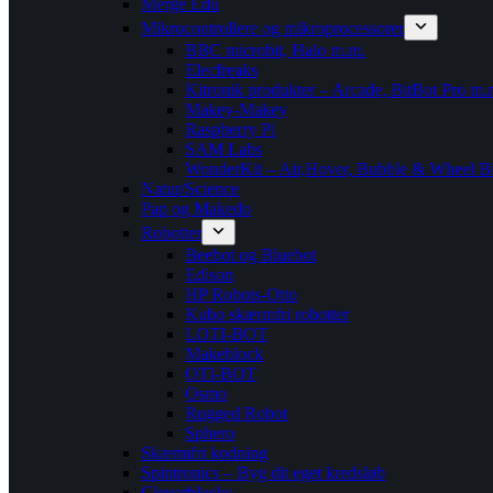
Merge Edu
Mikrocontrollere og mikroprocessorer
BBC microbit, Halo m.m.
Elecfreaks
Kitronik produkter – Arcade, BitBot Pro m.
Makey-Makey
Raspberry Pi
SAM Labs
WonderKit – Air,Hover, Bubble & Wheel Bi
Natur/Science
Pap og Makedo
Robotter
Beebot og Bluebot
Edison
HP Robots-Otto
Kubo skærmfri robotter
LOTI-BOT
Makeblock
OTI-BOT
Osmo
Rugged Robot
Sphero
Skærmfri kodning
Spintronics – Byg dit eget kredsløb
Cleverblocks