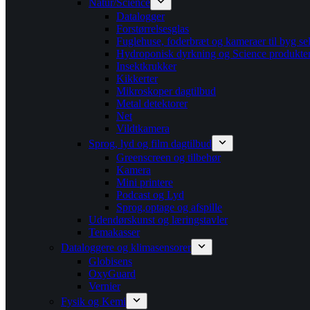
Natur/Science
Datalogger
Forstørrelsesglas
Fuglehuse, foderbræt og kameraer til byg se
Hydroponisk dyrkning og Science produkte
Insektkrukker
Kikkerter
Mikroskoper dagtilbud
Metal detektorer
Net
Vildtkamera
Sprog, lyd og film dagtilbud
Greenscreen og tilbehør
Kamera
Mini printere
Podcast og Lyd
Sprog,optage og afspille
Udendørskunst og læringstavler
Temakasser
Dataloggere og klimasensorer
Globisens
OxyGuard
Vernier
Fysik og Kemi