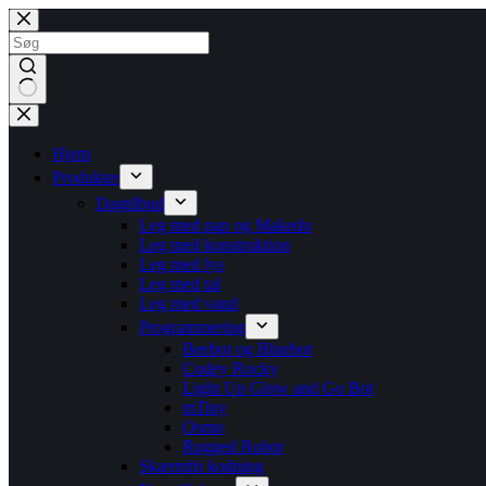
Fortsæt
til
indhold
Ingen
resultater
Hjem
Produkter
Dagtilbud
Leg med pap og Makedo
Leg med konstruktion
Leg med lys
Leg med tal
Leg med vand
Programmering
Beebot og Bluebot
Codey Rocky
Light Up Glow and Go Bot
mTiny
Osmo
Rugged Robot
Skærmfri kodning