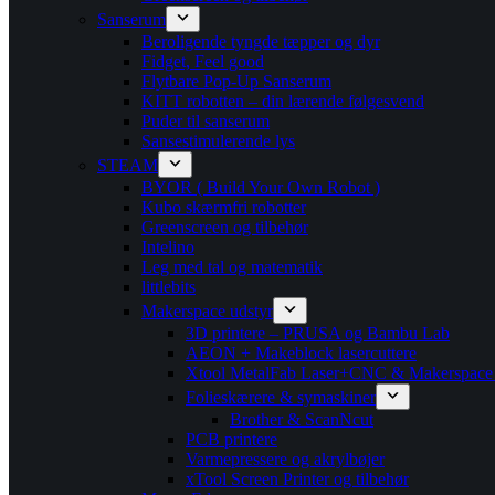
Sanserum
Beroligende tyngde tæpper og dyr
Fidget, Feel good
Flytbare Pop-Up Sanserum
KITT robotten – din lærende følgesvend
Puder til sanserum
Sansestimulerende lys
STEAM
BYOR ( Build Your Own Robot )
Kubo skærmfri robotter
Greenscreen og tilbehør
Intelino
Leg med tal og matematik
littlebits
Makerspace udstyr
3D printere – PRUSA og Bambu Lab
AEON + Makeblock lasercuttere
Xtool MetalFab Laser+CNC & Makerspace
Folieskærere & symaskiner
Brother & ScanNcut
PCB printere
Varmepressere og akrylbøjer
xTool Screen Printer og tilbehør