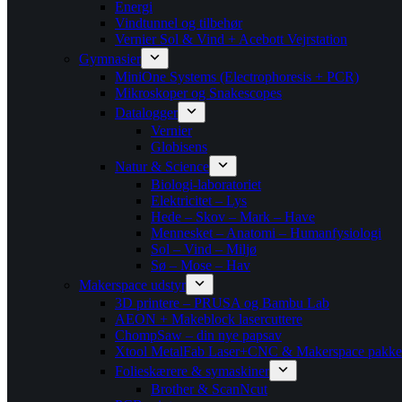
Energi
Vindtunnel og tilbehør
Vernier Sol & Vind + Acebott Vejrstation
Gymnasier
MiniOne Systems (Electrophoresis + PCR)
Mikroskoper og Snakescopes
Datalogger
Vernier
Globisens
Natur & Science
Biologi-laboratoriet
Elektricitet – Lys
Hede – Skov – Mark – Have
Mennesket – Anatomi – Humanfysiologi
Sol – Vind – Miljø
Sø – Mose – Hav
Makerspace udstyr
3D printere – PRUSA og Bambu Lab
AEON + Makeblock lasercuttere
ChompSaw – din nye papsav
Xtool MetalFab Laser+CNC & Makerspace pakke
Folieskærere & symaskiner
Brother & ScanNcut