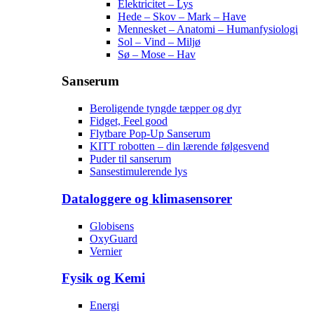
Elektricitet – Lys
Hede – Skov – Mark – Have
Mennesket – Anatomi – Humanfysiologi
Sol – Vind – Miljø
Sø – Mose – Hav
Sanserum
Beroligende tyngde tæpper og dyr
Fidget, Feel good
Flytbare Pop-Up Sanserum
KITT robotten – din lærende følgesvend
Puder til sanserum
Sansestimulerende lys
Dataloggere og klimasensorer
Globisens
OxyGuard
Vernier
Fysik og Kemi
Energi