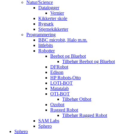
Natur/Science
Datalogger
Vernier
Kikkerter skole
Rygsæk
Stjernekikkerter
Programmering
BBC microbit, Halo m.m.
littlebits
Robotter
Beebot og Bluebot
Tilbehør Beebot og Bluebot
DFRobot
Edison
HP Robots-Otto
LOTI-BOT
Matatalab
OTI-BOT
Tilbehør Otibot
Ozobot
Rugged Robot
Tilbehør Rugged Robot
SAM Labs
Sphero
Sphero