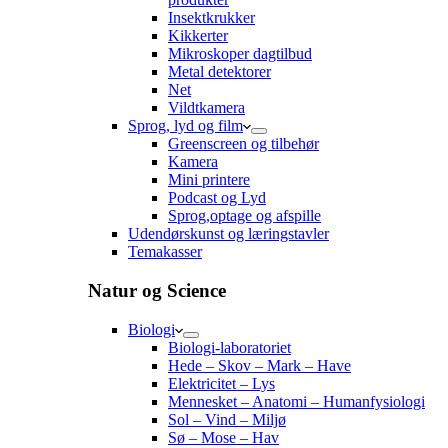
Insektkrukker
Kikkerter
Mikroskoper dagtilbud
Metal detektorer
Net
Vildtkamera
Sprog, lyd og film
Greenscreen og tilbehør
Kamera
Mini printere
Podcast og Lyd
Sprog,optage og afspille
Udendørskunst og læringstavler
Temakasser
Natur og Science
Biologi
Biologi-laboratoriet
Hede – Skov – Mark – Have
Elektricitet – Lys
Mennesket – Anatomi – Humanfysiologi
Sol – Vind – Miljø
Sø – Mose – Hav