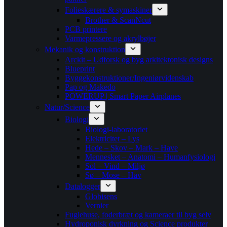
Folieskærere & symaskiner
Brother & ScanNcut
PCB printere
Varmepressere og akrylbøjer
Mekanik og konstruktion
Arckit – Udforsk og byg arkitektonisk designs
Blueprint
Byggekonstruktioner/Ingeniørvidenskab
Pap og Makedo
POWERUP | Smart Paper Airplanes
Natur/Science
Biologi
Biologi-laboratoriet
Elektricitet – Lys
Hede – Skov – Mark – Have
Mennesket – Anatomi – Humanfysiologi
Sol – Vind – Miljø
Sø – Mose – Hav
Datalogger
Globisens
Vernier
Fuglehuse, foderbræt og kameraer til byg selv
Hydroponisk dyrkning og Science produkter