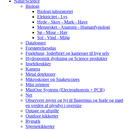
Natur/Science
Biologi
Biologi-laboratoriet
Elektricitet - Lys
Hede - Skov - Mark - Have
Mennesket - Anatomi - Humanfysiologi
Sø - Mose - Hav
Sol - Vind - Miljø
Datalogger
Forstørrelsesglas
Fuglehuse, foderbræt og kameraer til byg selv
Hydroponisk dyrkning og Science produkter
Insektkrukker
Kamera
Metal detektorer
Mikroskoper og Snakescopes
Mini printere
MiniOne Systems (Electrophoresis + PCR)
Net
Observere myrer og lyt til flagermus og fugle og mød
en verden af plysdyr i oversize
Optage og afspille
Outdoor kikkerter
Rygsæk
Stjernekikkerter