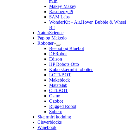
m.m.
Makey-Makey
Raspberry Pi
SAM Labs
WonderKit – Air,Hover, Bubble & Wheel
Bit
Natur/Science
Pap og Makedo
Robotter
Beebot og Bluebot
DFRobot
Edison
HP Robots-Otto
Kubo skærmfri robotter
LOTI-BOT
Makeblock
Matatalab
OTI-BOT
Osmo
Ozobot
Rugged Robot
Sphero
Skærmfri kodning
Cleverblocks
Wipebook