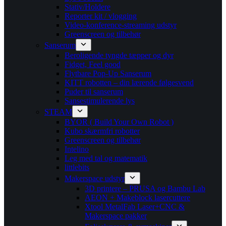
Stativ/Holdere
Reporter kit / vlogging
Video-konference-streaming udstyr
Greenscreen og tilbehør
Sanserum
Beroligende tyngde tæpper og dyr
Fidget, Feel good
Flytbare Pop-Up Sanserum
KITT robotten – din lærende følgesvend
Puder til sanserum
Sansestimulerende lys
STEAM
BYOR ( Build Your Own Robot )
Kubo skærmfri robotter
Greenscreen og tilbehør
Intelino
Leg med tal og matematik
littlebits
Makerspace udstyr
3D printere – PRUSA og Bambu Lab
AEON + Makeblock lasercuttere
Xtool MetalFab Laser+CNC &
Makerspace pakker