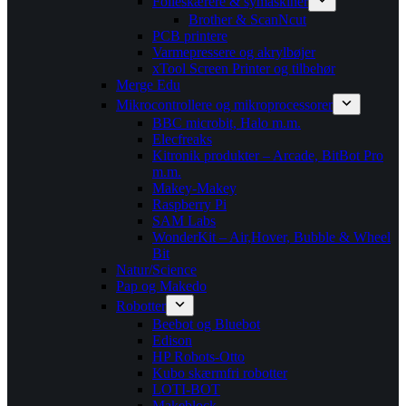
Folieskærere & symaskiner
Brother & ScanNcut
PCB printere
Varmepressere og akrylbøjer
xTool Screen Printer og tilbehør
Merge Edu
Mikrocontrollere og mikroprocessorer
BBC microbit, Halo m.m.
Elecfreaks
Kitronik produkter – Arcade, BitBot Pro
m.m.
Makey-Makey
Raspberry Pi
SAM Labs
WonderKit – Air,Hover, Bubble & Wheel
Bit
Natur/Science
Pap og Makedo
Robotter
Beebot og Bluebot
Edison
HP Robots-Otto
Kubo skærmfri robotter
LOTI-BOT
Makeblock