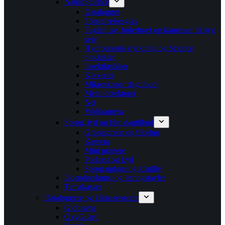
Natur/Science
Datalogger
Forstørrelsesglas
Fuglehuse, foderbræt og kameraer til byg
selv
Hydroponisk dyrkning og Science
produkter
Insektkrukker
Kikkerter
Mikroskoper dagtilbud
Metal detektorer
Net
Vildtkamera
Sprog, lyd og film dagtilbud
Greenscreen og tilbehør
Kamera
Mini printere
Podcast og Lyd
Sprog,optage og afspille
Udendørskunst og læringstavler
Temakasser
Dataloggere og klimasensorer
Globisens
OxyGuard