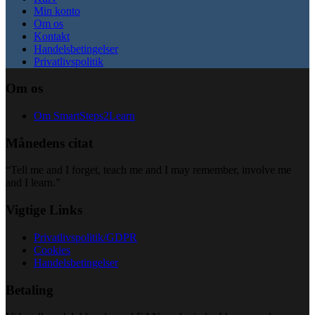
Min konto
Om os
Kontakt
Handelsbetingelser
Privatlivspolitik
Om os
Om SmartSteps2Learn
Månedens citat
“Tell me and I forget, teach me and I may remember, involve me
and I learn.”
Vigtige Links
Privatlivspolitik/GDPR
Cookies
Handelsbetingelser
Betaling