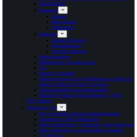
Insektkrukker
Kameraer
Kamera
Mini printere
Vildtkamera
Kikkerter
Outdoor kikkerter
Stjernekikkerter
Termiske kikkerter
Metal detektorer
Mikroskoper og Snakescopes
Net
Optage og afspille
Observere myrer og lyt til flagermus og fugle og
mød en verden af plysdyr i oversize
Undervandsdroner og fiskekameraer
MiniOne Systems (Electrophoresis + PCR)
ORA Sphere
Podcast og Lyd
Byg et komplet podcast-produktionsstudie
Adaptere og USB ladestationer
Podcast mikrofoner – Saramonic, Hollyland m.m
Røde: mikrofoner, podcast studios, headsets
Lys Podcast