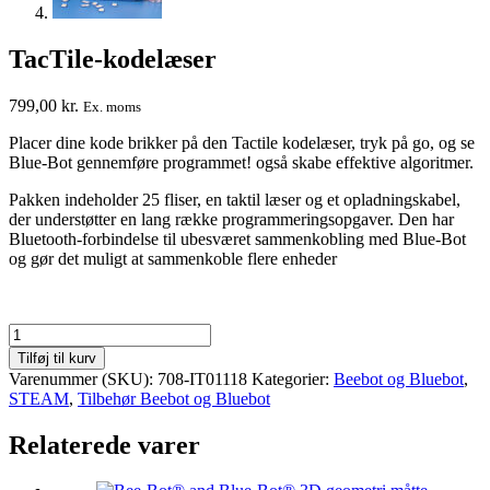
TacTile-kodelæser
799,00
kr.
Ex. moms
Placer dine kode brikker på den Tactile kodelæser, tryk på go, og se
Blue-Bot gennemføre programmet! også skabe effektive algoritmer.
Pakken indeholder 25 fliser, en taktil læser og et opladningskabel,
der understøtter en lang række programmeringsopgaver. Den har
Bluetooth-forbindelse til ubesværet sammenkobling med Blue-Bot
og gør det muligt at sammenkoble flere enheder
TacTile-
kodelæser
Tilføj til kurv
antal
Varenummer (SKU):
708-IT01118
Kategorier:
Beebot og Bluebot
,
STEAM
,
Tilbehør Beebot og Bluebot
Relaterede varer