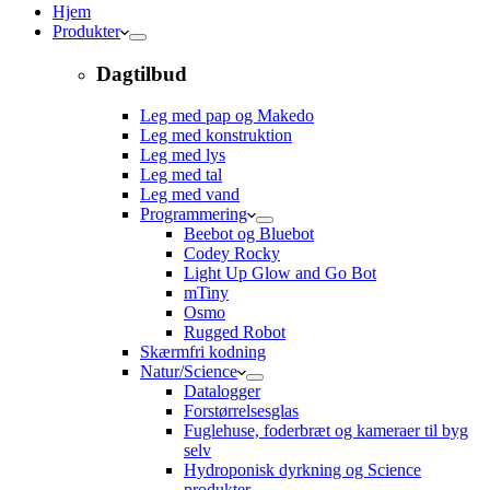
Hjem
Produkter
Dagtilbud
Leg med pap og Makedo
Leg med konstruktion
Leg med lys
Leg med tal
Leg med vand
Programmering
Beebot og Bluebot
Codey Rocky
Light Up Glow and Go Bot
mTiny
Osmo
Rugged Robot
Skærmfri kodning
Natur/Science
Datalogger
Forstørrelsesglas
Fuglehuse, foderbræt og kameraer til byg
selv
Hydroponisk dyrkning og Science
produkter