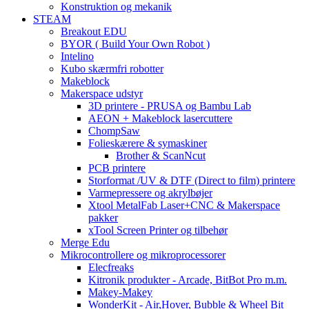
Konstruktion og mekanik
STEAM
Breakout EDU
BYOR ( Build Your Own Robot )
Intelino
Kubo skærmfri robotter
Makeblock
Makerspace udstyr
3D printere - PRUSA og Bambu Lab
AEON + Makeblock lasercuttere
ChompSaw
Folieskærere & symaskiner
Brother & ScanNcut
PCB printere
Storformat /UV & DTF (Direct to film) printere
Varmepressere og akrylbøjer
Xtool MetalFab Laser+CNC & Makerspace
pakker
xTool Screen Printer og tilbehør
Merge Edu
Mikrocontrollere og mikroprocessorer
Elecfreaks
Kitronik produkter - Arcade, BitBot Pro m.m.
Makey-Makey
WonderKit - Air,Hover, Bubble & Wheel Bit