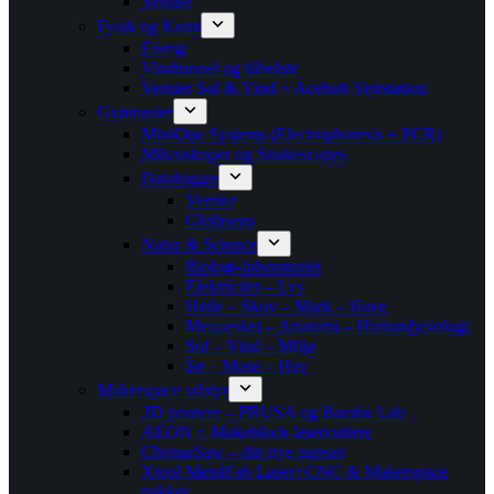
Vernier
Fysik og Kemi
Energi
Vindtunnel og tilbehør
Vernier Sol & Vind + Acebott Vejrstation
Gymnasier
MiniOne Systems (Electrophoresis + PCR)
Mikroskoper og Snakescopes
Datalogger
Vernier
Globisens
Natur & Science
Biologi-laboratoriet
Elektricitet – Lys
Hede – Skov – Mark – Have
Mennesket – Anatomi – Humanfysiologi
Sol – Vind – Miljø
Sø – Mose – Hav
Makerspace udstyr
3D printere – PRUSA og Bambu Lab
AEON + Makeblock lasercuttere
ChompSaw – din nye papsav
Xtool MetalFab Laser+CNC & Makerspace
pakker