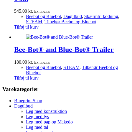
545,00
kr.
Ex. moms
Beebot og Bluebot
,
Dagtilbud
,
Skærmfri kodning
,
STEAM
,
Tilbehør Beebot og Bluebot
Tilføj til kurv
Bee-Bot® and Blue-Bot® Trailer
180,00
kr.
Ex. moms
Beebot og Bluebot
,
STEAM
,
Tilbehør Beebot og
Bluebot
Tilføj til kurv
Varekategorier
Blueprint Snap
Dagtilbud
Leg med konstruktion
Leg med lys
Leg med pap og Makedo
Leg med tal