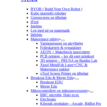
BYOR ( Build Your Own Robot )
Kubo skærmfri robotter
Greenscreen og tilbehør
iFixit
Intelino
Leg med tal og matematik
littlebits
Makerspace udstyr
Varmepressere og akrylbøjer
Folieskærere & symaskiner
AEON + Makeblock lasercuttere
PCB printere – lav dit eget printkort
3D printere – PRUSA og Bambu Lab
Xtool MetalFab Laser+CNC &
Makerspace pakker
xTool Screen Printer og tilbehør
Breakout Edu & Merge Edu
Breakout EDU
Merge Edu
Mikrocontrollere og mikroprocessorer
BBC microbit, Halo m.m.
Elecfreaks
Kitronik produkter – Arcade, BitBot Pro