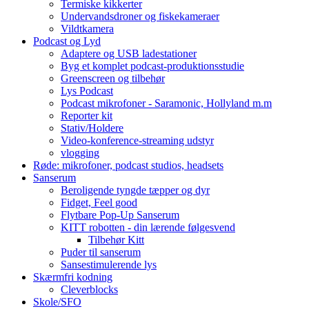
Termiske kikkerter
Undervandsdroner og fiskekameraer
Vildtkamera
Podcast og Lyd
Adaptere og USB ladestationer
Byg et komplet podcast-produktionsstudie
Greenscreen og tilbehør
Lys Podcast
Podcast mikrofoner - Saramonic, Hollyland m.m
Reporter kit
Stativ/Holdere
Video-konference-streaming udstyr
vlogging
Røde: mikrofoner, podcast studios, headsets
Sanserum
Beroligende tyngde tæpper og dyr
Fidget, Feel good
Flytbare Pop-Up Sanserum
KITT robotten - din lærende følgesvend
Tilbehør Kitt
Puder til sanserum
Sansestimulerende lys
Skærmfri kodning
Cleverblocks
Skole/SFO