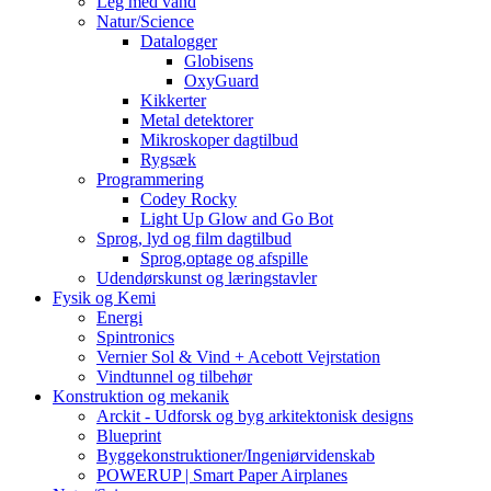
Leg med vand
Natur/Science
Datalogger
Globisens
OxyGuard
Kikkerter
Metal detektorer
Mikroskoper dagtilbud
Rygsæk
Programmering
Codey Rocky
Light Up Glow and Go Bot
Sprog, lyd og film dagtilbud
Sprog,optage og afspille
Udendørskunst og læringstavler
Fysik og Kemi
Energi
Spintronics
Vernier Sol & Vind + Acebott Vejrstation
Vindtunnel og tilbehør
Konstruktion og mekanik
Arckit - Udforsk og byg arkitektonisk designs
Blueprint
Byggekonstruktioner/Ingeniørvidenskab
POWERUP | Smart Paper Airplanes