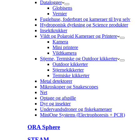
Datalogger
Globisens
Vernier
Fuglehuse, foderbræt og kameraer til byg selv
Hydroponisk dyrkning og Science produkter
Insektkrukker
Vildt og Polaroid Kameraer og Printere
Kamera
Mini printere
Vildtkamera
Stjerne, Termiske og Outdoor kikkerter
Outdoor kikkerter
Stjernekikkerter
Termiske kikkerter
Metal detektorer
Mikroskoper og Snakescopes
Net
Optage og afspille
Dyr og insekter
Undervandsdroner og fiskekameraer
MiniOne Systems (Electrophoresis + PCR)
ORA Sphere
STEAM