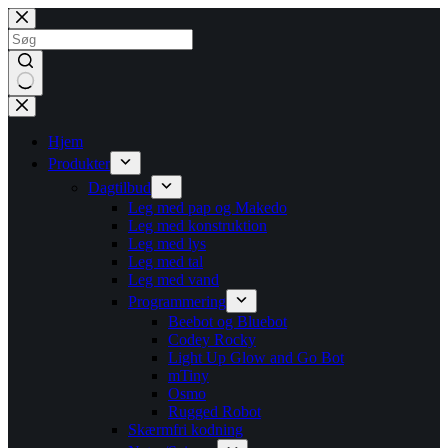
Fortsæt
til
indhold
Ingen
resultater
Hjem
Produkter
Dagtilbud
Leg med pap og Makedo
Leg med konstruktion
Leg med lys
Leg med tal
Leg med vand
Programmering
Beebot og Bluebot
Codey Rocky
Light Up Glow and Go Bot
mTiny
Osmo
Rugged Robot
Skærmfri kodning