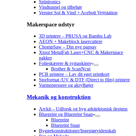
Spintronics
Vindtunnel og tilbehør
Vernier Sol & Vind + Acebott Vejrstation
Makerspace udstyr
3D printere – PRUSA og Bambu Lab
AEON + Makeblock lasercuttere
ChompSaw – Din nye papsav
Xtool MetalFab Laser+CNC & Makerspace
pakker
Folieskærere & symaskiner
Brother & ScanNcut
PCB printere – Lav dit eget printkort
Storformat /UV & DTF (Direct to film) printere
Varmepressere og akrylbøjer
Mekanik og konstruktion
Arckit – Udforsk og byg arkitektonisk designs
Blueprint og Blueprint Snap
Blueprint
Blueprint Snap
Byggekonstruktioner/Ingeniørvidenskab