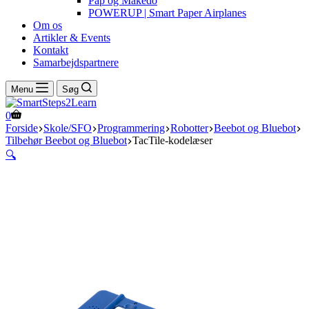
Pap og Makedo
POWERUP | Smart Paper Airplanes
Om os
Artikler & Events
Kontakt
Samarbejdspartnere
Menu
Søg
Indkøbskurv
0
Forside
Skole/SFO
Programmering
Robotter
Beebot og Bluebot
Tilbehør Beebot og Bluebot
TacTile-kodelæser
🔍