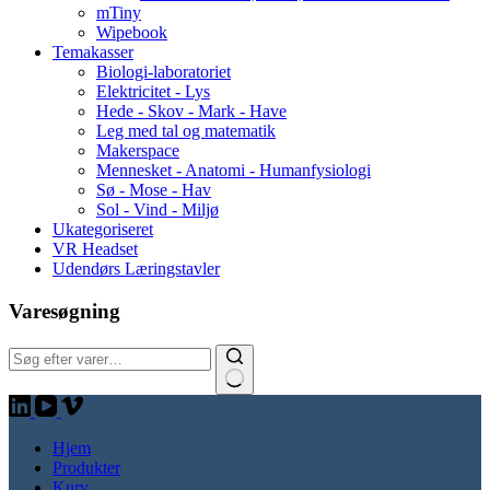
mTiny
Wipebook
Temakasser
Biologi-laboratoriet
Elektricitet - Lys
Hede - Skov - Mark - Have
Leg med tal og matematik
Makerspace
Mennesket - Anatomi - Humanfysiologi
Sø - Mose - Hav
Sol - Vind - Miljø
Ukategoriseret
VR Headset
Udendørs Læringstavler
Varesøgning
Søg:
Hjem
Produkter
Kurv